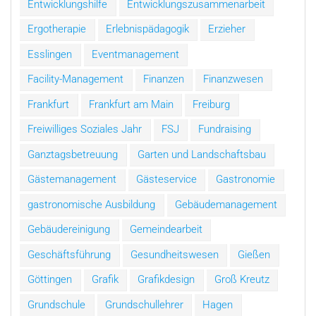
Entwicklungshilfe
Entwicklungszusammenarbeit
Ergotherapie
Erlebnispädagogik
Erzieher
Esslingen
Eventmanagement
Facility-Management
Finanzen
Finanzwesen
Frankfurt
Frankfurt am Main
Freiburg
Freiwilliges Soziales Jahr
FSJ
Fundraising
Ganztagsbetreuung
Garten und Landschaftsbau
Gästemanagement
Gästeservice
Gastronomie
gastronomische Ausbildung
Gebäudemanagement
Gebäudereinigung
Gemeindearbeit
Geschäftsführung
Gesundheitswesen
Gießen
Göttingen
Grafik
Grafikdesign
Groß Kreutz
Grundschule
Grundschullehrer
Hagen