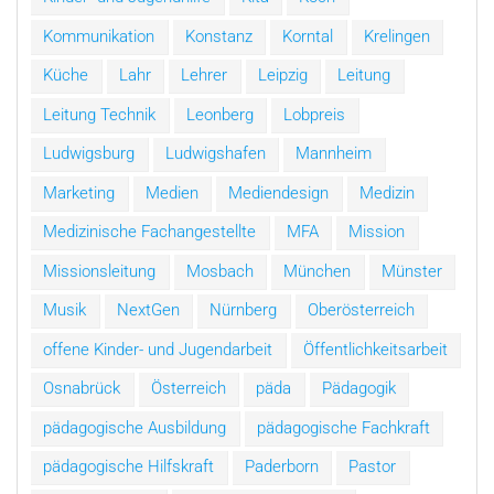
Kommunikation
Konstanz
Korntal
Krelingen
Küche
Lahr
Lehrer
Leipzig
Leitung
Leitung Technik
Leonberg
Lobpreis
Ludwigsburg
Ludwigshafen
Mannheim
Marketing
Medien
Mediendesign
Medizin
Medizinische Fachangestellte
MFA
Mission
Missionsleitung
Mosbach
München
Münster
Musik
NextGen
Nürnberg
Oberösterreich
offene Kinder- und Jugendarbeit
Öffentlichkeitsarbeit
Osnabrück
Österreich
päda
Pädagogik
pädagogische Ausbildung
pädagogische Fachkraft
pädagogische Hilfskraft
Paderborn
Pastor