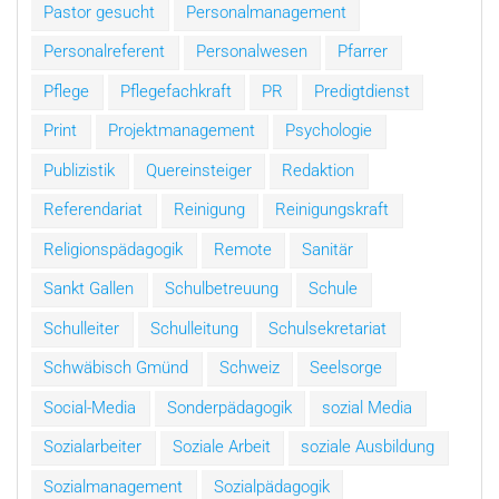
Pastor gesucht
Personalmanagement
Personalreferent
Personalwesen
Pfarrer
Pflege
Pflegefachkraft
PR
Predigtdienst
Print
Projektmanagement
Psychologie
Publizistik
Quereinsteiger
Redaktion
Referendariat
Reinigung
Reinigungskraft
Religionspädagogik
Remote
Sanitär
Sankt Gallen
Schulbetreuung
Schule
Schulleiter
Schulleitung
Schulsekretariat
Schwäbisch Gmünd
Schweiz
Seelsorge
Social-Media
Sonderpädagogik
sozial Media
Sozialarbeiter
Soziale Arbeit
soziale Ausbildung
Sozialmanagement
Sozialpädagogik