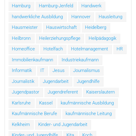
Hamburg
Hamburg-Jenfeld
Handwerk
handwerkliche Ausbildung
Hannover
Hausleitung
Hausmeister
Hauswirtschaft
Heidelberg
Heilbronn
Heilerziehungspflege
Heilpädagogik
Homeoffice
Hotelfach
Hotelmanagement
HR
Immobilienkaufmann
Industriekaufmann
Informatik
IT
Jesus
Journalismus
Journalistik
Jugendarbeit
Jugendhilfe
Jugendpastor
Jugendreferent
Kaiserslautern
Karlsruhe
Kassel
kaufmännische Ausbildung
Kaufmännische Berufe
kaufmännische Leitung
Kelkheim
Kinder- und Jugendarbeit
Kinder- und Jugendhilfe
Kita
Koch