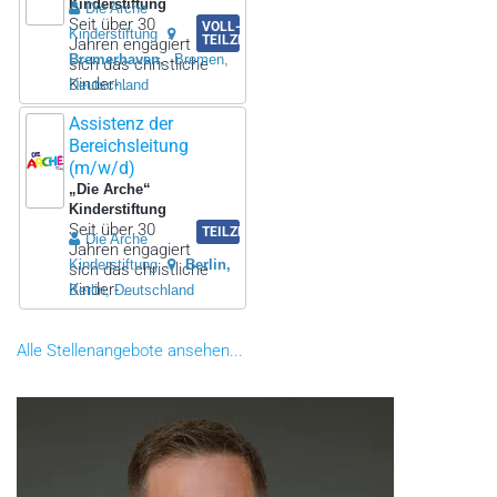
Kinderstiftung
Die Arche
Seit über 30
VOLL-/
Kinderstiftung
TEILZEIT
Jahren engagiert
Bremerhaven
Bremen,
sich das christliche
Kinder- ..
Deutschland
Assistenz der
Bereichsleitung
(m/w/d)
„Die Arche“
Kinderstiftung
Seit über 30
TEILZEIT
Die Arche
Jahren engagiert
Kinderstiftung
Berlin
sich das christliche
Kinder- ..
Berlin, Deutschland
Alle Stellenangebote ansehen...