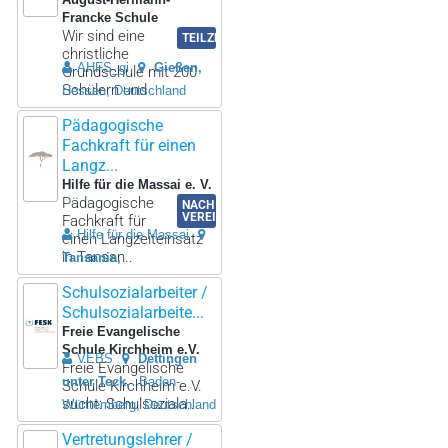
Francke Schule
Wir sind eine
TEILZEIT
christliche
AHFS_gi
Gießen
Grundschule mit 200
Schülern und ..
Hessen, Deutschland
Pädagogische
Fachkraft für einen
Langz...
Hilfe für die Massai e. V.
Pädagogische
NACH
VEREINBARUNG
Fachkraft für
Hilfe für die Massai
einen Langzeiteinsatz
in Tansan..
Tansania
Schulsozialarbeiter /
Schulsozialarbeite...
Freie Evangelische
Schule Kirchheim e.V.
VEBS
Dettingen
Freie Evangelische
unter Teck
Baden-
Schule Kirchheim e.V.
sucht: Schulsoziala..
Württemberg, Deutschland
Vertretungslehrer /