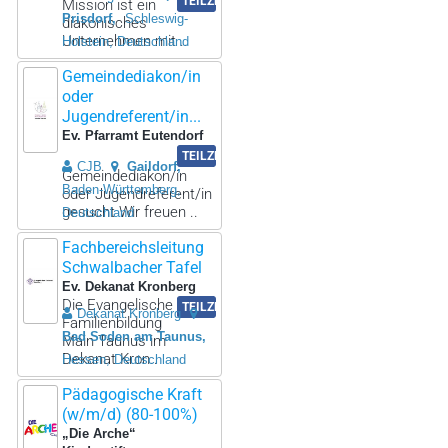
TEILZEIT
Mission ist ein
Prisdorf
Schleswig-
diakonisches
Unternehmen mit ..
Holstein, Deutschland
Gemeindediakon/in
oder
Jugendreferent/in...
Ev. Pfarramt Eutendorf
TEILZEIT
CJB
Gaildorf
Gemeindediakon/in
Baden-Württemberg,
oder Jugendreferent/in
gesucht Wir freuen ..
Deutschland
Fachbereichsleitung
Schwalbacher Tafel
Ev. Dekanat Kronberg
Die Evangelische
TEILZEIT
Dekanat Kronberg
Familienbildung
Bad Soden am Taunus
Main Taunus im
Dekanat Kron..
Hessen, Deutschland
Pädagogische Kraft
(w/m/d) (80-100%)
„Die Arche“