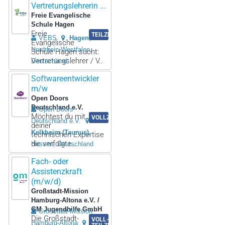
Vertretungslehrerin ...
Freie Evangelische
Schule Hagen
Freie
TEILZEIT
VEBS
Hagen
Evangelische
Nordrhein-Westfalen,
Schule Hagen sucht:
Vertretungslehrer / V..
Deutschland
Softwareentwickler
m/w
Open Doors
Deutschland e.V.
Open Doors
Möchtest du mit
VOLLZEIT
Deutschland e.V.
deiner
Kelkheim (Taunus)
technischen Expertise
die verfolgte..
Hessen, Deutschland
Fach- oder
Assistenzkraft
(m/w/d)
Großstadt-Mission
Hamburg-Altona e.V. /
GM Jugendhilfe GmbH
Großstadt-Mission
Die Großstadt-
VOLL-/
Hamburg-Altona