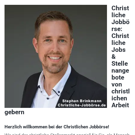
Christ
liche
Jobbö
rse:
Christ
liche
Jobs
&
Stelle
nange
bote
von
christl
ichen
Arbeit
gebern
Herzlich willkommen bei der Christlichen Jobbörse!