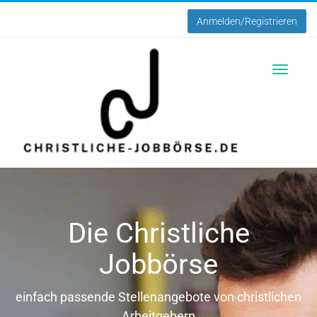
Anmelden/Registrieren
Toggle
navigatio
Die Christliche
Jobbörse
einfach passende Stellenangebote von christlichen
Arbeitgebern