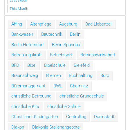
Last Week
This Month
Affing
Altenpflege
Augsburg
Bad Liebenzell
Bankwesen
Bautechnik
Berlin
Berlin-Hellersdorf
Berlin-Spandau
Betreuungskraft
Betriebswirt
Betriebswirtschaft
BFD
Bibel
Bibelschule
Bielefeld
Braunschweig
Bremen
Buchhaltung
Büro
Büromanagement
BWL
Chemnitz
christliche Betreuung
christliche Grundschule
christliche Kita
christliche Schule
Christlicher Kindergarten
Controlling
Darmstadt
Diakon
Diakonie Stellenangebote