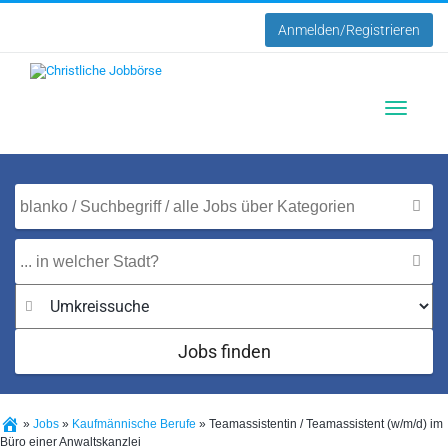
Anmelden/Registrieren
Toggle
navigatio
Jobs finden
»
Jobs
»
Kaufmännische Berufe
»
Teamassistentin / Teamassistent (w/m/d) im
Büro einer Anwaltskanzlei