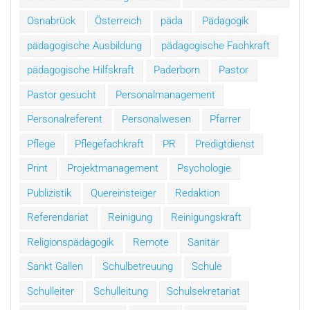
Osnabrück
Österreich
päda
Pädagogik
pädagogische Ausbildung
pädagogische Fachkraft
pädagogische Hilfskraft
Paderborn
Pastor
Pastor gesucht
Personalmanagement
Personalreferent
Personalwesen
Pfarrer
Pflege
Pflegefachkraft
PR
Predigtdienst
Print
Projektmanagement
Psychologie
Publizistik
Quereinsteiger
Redaktion
Referendariat
Reinigung
Reinigungskraft
Religionspädagogik
Remote
Sanitär
Sankt Gallen
Schulbetreuung
Schule
Schulleiter
Schulleitung
Schulsekretariat