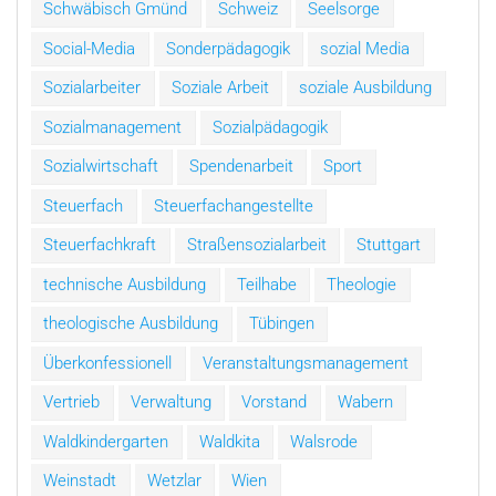
Schwäbisch Gmünd
Schweiz
Seelsorge
Social-Media
Sonderpädagogik
sozial Media
Sozialarbeiter
Soziale Arbeit
soziale Ausbildung
Sozialmanagement
Sozialpädagogik
Sozialwirtschaft
Spendenarbeit
Sport
Steuerfach
Steuerfachangestellte
Steuerfachkraft
Straßensozialarbeit
Stuttgart
technische Ausbildung
Teilhabe
Theologie
theologische Ausbildung
Tübingen
Überkonfessionell
Veranstaltungsmanagement
Vertrieb
Verwaltung
Vorstand
Wabern
Waldkindergarten
Waldkita
Walsrode
Weinstadt
Wetzlar
Wien