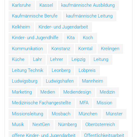
Karlsruhe
Kassel
kaufmännische Ausbildung
Kaufmännische Berufe
kaufmännische Leitung
Kelkheim
Kinder- und Jugendarbeit
Kinder- und Jugendhilfe
Kita
Koch
Kommunikation
Konstanz
Korntal
Krelingen
Küche
Lahr
Lehrer
Leipzig
Leitung
Leitung Technik
Leonberg
Lobpreis
Ludwigsburg
Ludwigshafen
Mannheim
Marketing
Medien
Mediendesign
Medizin
Medizinische Fachangestellte
MFA
Mission
Missionsleitung
Mosbach
München
Münster
Musik
NextGen
Nürnberg
Oberösterreich
offene Kinder- und Jugendarbeit
Öffentlichkeitsarbeit