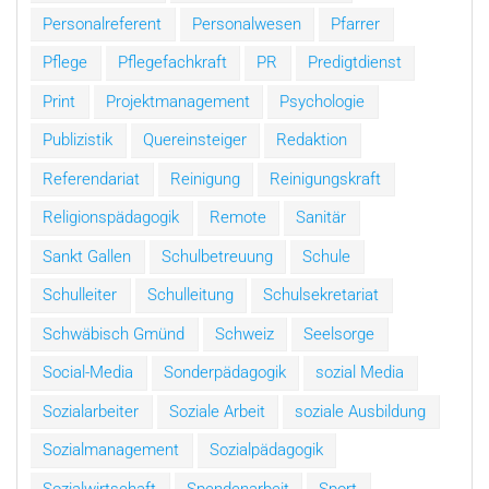
Personalreferent
Personalwesen
Pfarrer
Pflege
Pflegefachkraft
PR
Predigtdienst
Print
Projektmanagement
Psychologie
Publizistik
Quereinsteiger
Redaktion
Referendariat
Reinigung
Reinigungskraft
Religionspädagogik
Remote
Sanitär
Sankt Gallen
Schulbetreuung
Schule
Schulleiter
Schulleitung
Schulsekretariat
Schwäbisch Gmünd
Schweiz
Seelsorge
Social-Media
Sonderpädagogik
sozial Media
Sozialarbeiter
Soziale Arbeit
soziale Ausbildung
Sozialmanagement
Sozialpädagogik
Sozialwirtschaft
Spendenarbeit
Sport