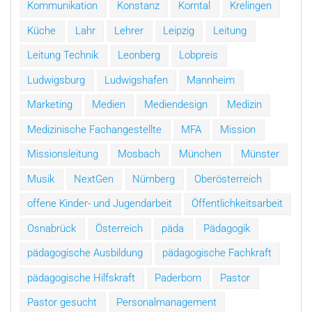
Kommunikation
Konstanz
Korntal
Krelingen
Küche
Lahr
Lehrer
Leipzig
Leitung
Leitung Technik
Leonberg
Lobpreis
Ludwigsburg
Ludwigshafen
Mannheim
Marketing
Medien
Mediendesign
Medizin
Medizinische Fachangestellte
MFA
Mission
Missionsleitung
Mosbach
München
Münster
Musik
NextGen
Nürnberg
Oberösterreich
offene Kinder- und Jugendarbeit
Öffentlichkeitsarbeit
Osnabrück
Österreich
päda
Pädagogik
pädagogische Ausbildung
pädagogische Fachkraft
pädagogische Hilfskraft
Paderborn
Pastor
Pastor gesucht
Personalmanagement