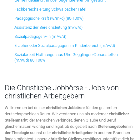
Gemeindediakon/in oder Jugendreferent/in gesucht
Fachbereichsleitung Schwalbacher Tafel
Pädagogische Kraft (w/m/d) (80-100%)
Assistenz der Bereichsleitung (m/w/d)
Sozialpädagogen/-in (m/w/d)
Erzieher oder Sozialpädagogen im Kinderbereich (m/w/d)
Sozialarbeit Hoffnungshaus Ulm Gögglingen-Donaustetten
(m/w/d) 80-100%
Die Christliche Jobbörse - Jobs von
christlichen Arbeitgebern
Willkommen bei deiner
christlichen Jobbörse
für den gesamten
deutschsprachigen Raum. Wir verstehen uns als moderner
christlicher
Stellenmarkt
, der Menschen verbindet, denen Glaube und Beruf
gleichermaßen wichtig sind. Egal, ob du gezielt nach
Stellenangeboten in
der Theologie
suchst oder
christliche Arbeitgeber
in anderen Branchen
finden möchtest, unsere
christliche Stellenvermittlung
unterstützt dich bei