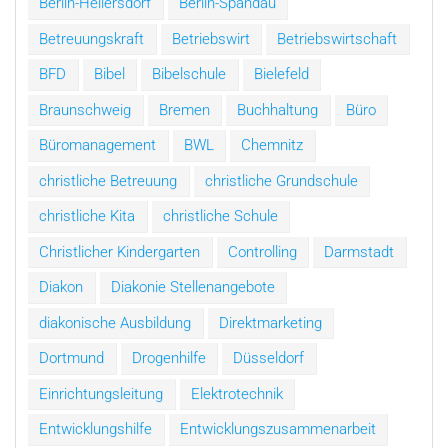
Berlin-Hellersdorf
Berlin-Spandau
Betreuungskraft
Betriebswirt
Betriebswirtschaft
BFD
Bibel
Bibelschule
Bielefeld
Braunschweig
Bremen
Buchhaltung
Büro
Büromanagement
BWL
Chemnitz
christliche Betreuung
christliche Grundschule
christliche Kita
christliche Schule
Christlicher Kindergarten
Controlling
Darmstadt
Diakon
Diakonie Stellenangebote
diakonische Ausbildung
Direktmarketing
Dortmund
Drogenhilfe
Düsseldorf
Einrichtungsleitung
Elektrotechnik
Entwicklungshilfe
Entwicklungszusammenarbeit