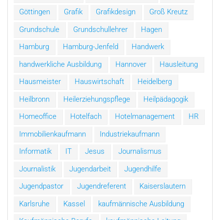
Göttingen
Grafik
Grafikdesign
Groß Kreutz
Grundschule
Grundschullehrer
Hagen
Hamburg
Hamburg-Jenfeld
Handwerk
handwerkliche Ausbildung
Hannover
Hausleitung
Hausmeister
Hauswirtschaft
Heidelberg
Heilbronn
Heilerziehungspflege
Heilpädagogik
Homeoffice
Hotelfach
Hotelmanagement
HR
Immobilienkaufmann
Industriekaufmann
Informatik
IT
Jesus
Journalismus
Journalistik
Jugendarbeit
Jugendhilfe
Jugendpastor
Jugendreferent
Kaiserslautern
Karlsruhe
Kassel
kaufmännische Ausbildung