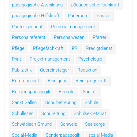
pädagogische Ausbildung
pädagogische Fachkraft
pädagogische Hilfskraft
Paderborn
Pastor
Pastor gesucht
Personalmanagement
Personalreferent
Personalwesen
Pfarrer
Pflege
Pflegefachkraft
PR
Predigtdienst
Print
Projektmanagement
Psychologie
Publizistik
Quereinsteiger
Redaktion
Referendariat
Reinigung
Reinigungskraft
Religionspädagogik
Remote
Sanitär
Sankt Gallen
Schulbetreuung
Schule
Schulleiter
Schulleitung
Schulsekretariat
Schwäbisch Gmünd
Schweiz
Seelsorge
Social-Media
Sonderpädagogik
sozial Media