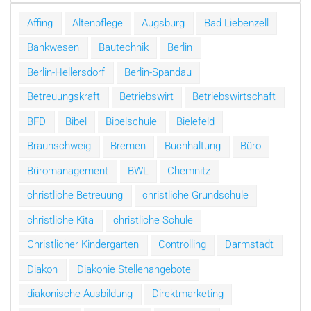
Affing
Altenpflege
Augsburg
Bad Liebenzell
Bankwesen
Bautechnik
Berlin
Berlin-Hellersdorf
Berlin-Spandau
Betreuungskraft
Betriebswirt
Betriebswirtschaft
BFD
Bibel
Bibelschule
Bielefeld
Braunschweig
Bremen
Buchhaltung
Büro
Büromanagement
BWL
Chemnitz
christliche Betreuung
christliche Grundschule
christliche Kita
christliche Schule
Christlicher Kindergarten
Controlling
Darmstadt
Diakon
Diakonie Stellenangebote
diakonische Ausbildung
Direktmarketing