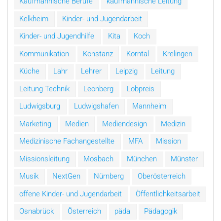
Kaufmännische Berufe
kaufmännische Leitung
Kelkheim
Kinder- und Jugendarbeit
Kinder- und Jugendhilfe
Kita
Koch
Kommunikation
Konstanz
Korntal
Krelingen
Küche
Lahr
Lehrer
Leipzig
Leitung
Leitung Technik
Leonberg
Lobpreis
Ludwigsburg
Ludwigshafen
Mannheim
Marketing
Medien
Mediendesign
Medizin
Medizinische Fachangestellte
MFA
Mission
Missionsleitung
Mosbach
München
Münster
Musik
NextGen
Nürnberg
Oberösterreich
offene Kinder- und Jugendarbeit
Öffentlichkeitsarbeit
Osnabrück
Österreich
päda
Pädagogik