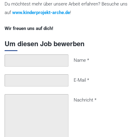
f
Du möchtest mehr über unsere Arbeit erfahren? Besuche uns
d
auf
www.kinderprojekt-arche.de
!
i
e
Wir freuen uns auf dich!
s
Um diesen Job bewerben
e
n
Name
*
L
i
n
E-Mail
*
k
,
Nachricht
*
u
m
s
i