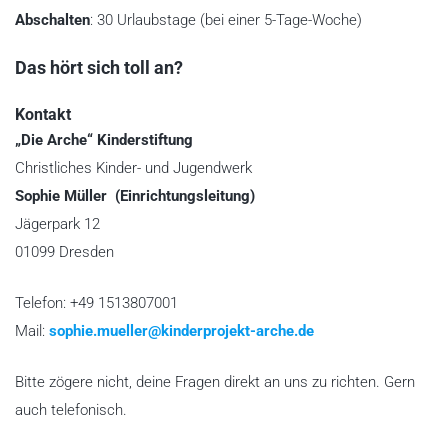
Abschalten
: 30 Urlaubstage (bei einer 5-Tage-Woche)
Das hört sich toll an?
Kontakt
K
„Die Arche“ Kinderstiftung
l
Christliches Kinder- und Jugendwerk
i
Sophie Müller (Einrichtungsleitung)
c
Jägerpark 12
k
01099 Dresden
e
n
Telefon: +49 1513807001
S
Mail:
sophie.mueller@kinderprojekt-arche.de
i
e
Bitte zögere nicht, deine Fragen direkt an uns zu richten. Gern
a
auch telefonisch.
u