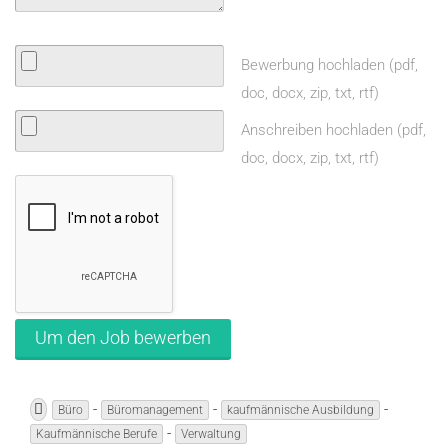
c
h
f
Bewerbung hochladen (pdf,
ü
doc, docx, zip, txt, rtf)
r
Anschreiben hochladen (pdf,
d
doc, docx, zip, txt, rtf)
i
e
S
t
e
l
l
e
z
-
-
-
Büro
Büromanagement
kaufmännische Ausbildung
u
-
Kaufmännische Berufe
Verwaltung