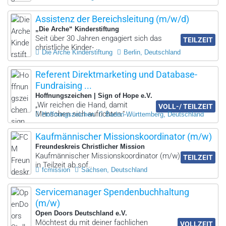
Assistenz der Bereichsleitung (m/w/d)
„Die Arche“ Kinderstiftung
Seit über 30 Jahren engagiert sich das
TEILZEIT
christliche Kinder- ..
Die Arche Kinderstiftung
Berlin, Deutschland
Referent Direktmarketing und Database-
Fundraising ...
Hoffnungszeichen | Sign of Hope e.V.
„Wir reichen die Hand, damit
VOLL-/ TEILZEIT
Menschen sich aufrichten.“ ..
Hoffnungszeichen
Baden-Württemberg, Deutschland
Kaufmännischer Missionskoordinator (m/w)
Freundeskreis Christlicher Mission
Kaufmännischer Missionskoordinator (m/w)
TEILZEIT
in Teilzeit ab sof..
fcmission
Sachsen, Deutschland
Servicemanager Spendenbuchhaltung
(m/w)
Open Doors Deutschland e.V.
Möchtest du mit deiner fachlichen
VOLLZEIT