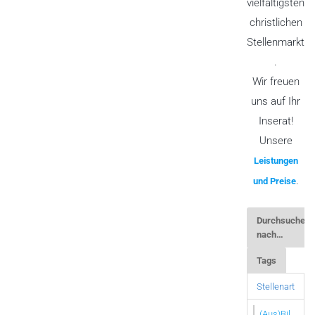
vielfältigsten
christlichen
Stellenmarkt
.
Wir freuen
uns auf Ihr
Inserat!
Unsere
Leistungen
.
und Preise
Durchsuchen
nach…
Tags
Stellenart
(Aus)Bil