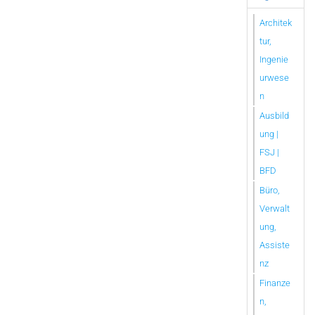
Architek
tur,
Ingenie
urwese
n
Ausbild
ung |
FSJ |
BFD
Büro,
Verwalt
ung,
Assiste
nz
Finanze
n,