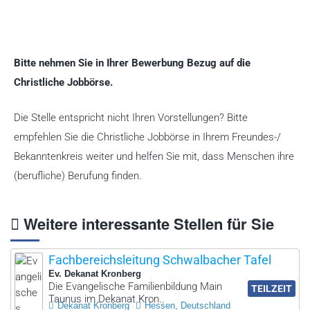
b
e
w
e
Bitte nehmen Sie in Ihrer Bewerbung Bezug auf die
r
Christliche Jobbörse.
b
Die Stelle entspricht nicht Ihren Vorstellungen? Bitte
e
empfehlen Sie die Christliche Jobbörse in Ihrem Freundes-/
n
Bekanntenkreis weiter und helfen Sie mit, dass Menschen ihre
.
(berufliche) Berufung finden.
Weitere interessante Stellen für Sie
Fachbereichsleitung Schwalbacher Tafel
Ev. Dekanat Kronberg
Die Evangelische Familienbildung Main
TEILZEIT
Taunus im Dekanat Kron..
Dekanat Kronberg
Hessen, Deutschland