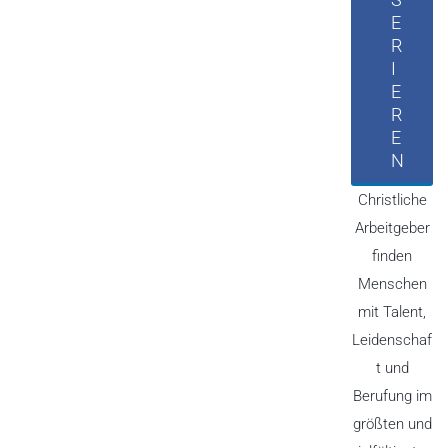
E
R
I
E
R
E
N
Christliche
Arbeitgeber
finden
Menschen
mit Talent,
Leidenschaf
t und
Berufung im
größten und