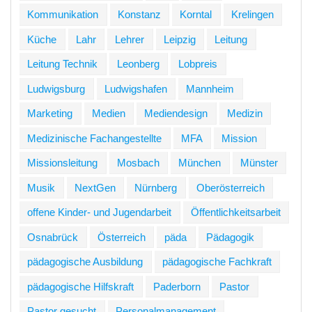
Kommunikation
Konstanz
Korntal
Krelingen
Küche
Lahr
Lehrer
Leipzig
Leitung
Leitung Technik
Leonberg
Lobpreis
Ludwigsburg
Ludwigshafen
Mannheim
Marketing
Medien
Mediendesign
Medizin
Medizinische Fachangestellte
MFA
Mission
Missionsleitung
Mosbach
München
Münster
Musik
NextGen
Nürnberg
Oberösterreich
offene Kinder- und Jugendarbeit
Öffentlichkeitsarbeit
Osnabrück
Österreich
päda
Pädagogik
pädagogische Ausbildung
pädagogische Fachkraft
pädagogische Hilfskraft
Paderborn
Pastor
Pastor gesucht
Personalmanagement