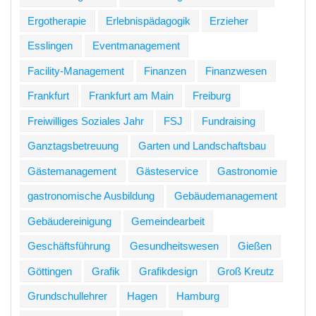
Ergotherapie
Erlebnispädagogik
Erzieher
Esslingen
Eventmanagement
Facility-Management
Finanzen
Finanzwesen
Frankfurt
Frankfurt am Main
Freiburg
Freiwilliges Soziales Jahr
FSJ
Fundraising
Ganztagsbetreuung
Garten und Landschaftsbau
Gästemanagement
Gästeservice
Gastronomie
gastronomische Ausbildung
Gebäudemanagement
Gebäudereinigung
Gemeindearbeit
Geschäftsführung
Gesundheitswesen
Gießen
Göttingen
Grafik
Grafikdesign
Groß Kreutz
Grundschullehrer
Hagen
Hamburg