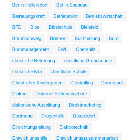
Berlin-Hellersdorf
Berlin-Spandau
Betreuungskraft
Betriebswirt
Betriebswirtschaft
BFD
Bibel
Bibelschule
Bielefeld
Braunschweig
Bremen
Buchhaltung
Büro
Büromanagement
BWL
Chemnitz
christliche Betreuung
christliche Grundschule
christliche Kita
christliche Schule
Christlicher Kindergarten
Controlling
Darmstadt
Diakon
Diakonie Stellenangebote
diakonische Ausbildung
Direktmarketing
Dortmund
Drogenhilfe
Düsseldorf
Einrichtungsleitung
Elektrotechnik
Entwicklungshilfe
Entwicklungszusammenarbeit