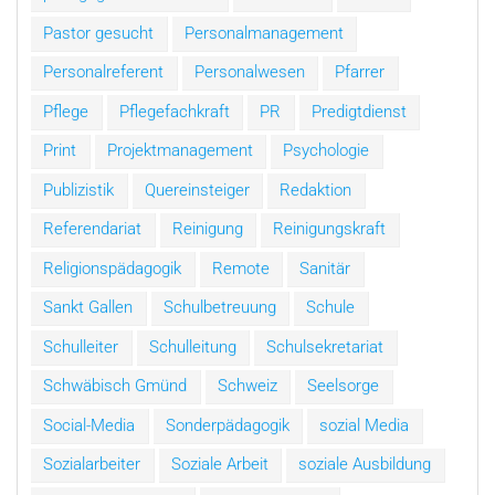
Pastor gesucht
Personalmanagement
Personalreferent
Personalwesen
Pfarrer
Pflege
Pflegefachkraft
PR
Predigtdienst
Print
Projektmanagement
Psychologie
Publizistik
Quereinsteiger
Redaktion
Referendariat
Reinigung
Reinigungskraft
Religionspädagogik
Remote
Sanitär
Sankt Gallen
Schulbetreuung
Schule
Schulleiter
Schulleitung
Schulsekretariat
Schwäbisch Gmünd
Schweiz
Seelsorge
Social-Media
Sonderpädagogik
sozial Media
Sozialarbeiter
Soziale Arbeit
soziale Ausbildung