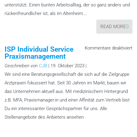
unterstützt. Einen bunten Arbeitsalltag, der so ganz anders und
rückenfreundlicher ist, als im Altenheim.…
READ MORE
fü
ISP Individual Service
Kommentare deaktiviert
IS
Praxismanagement
In
Se
Pr
Geschrieben von
CJB
| 19. Oktober 2023 |
Wir sind eine Beratungsgesellschaft die sich auf die Zielgruppe
Arztpraxen fokussiert hat. Seit 30 Jahren im Markt, bauen wir
das Unternehmen aktuell aus. Mit medizinischem Hintergrund
z.B. MFA, Praxismanager:in und einer Affinität zum Vertrieb bist
Du ein interessanter Gesprächspartner für uns. Alle
Stellenangebote des Anbieters ansehen