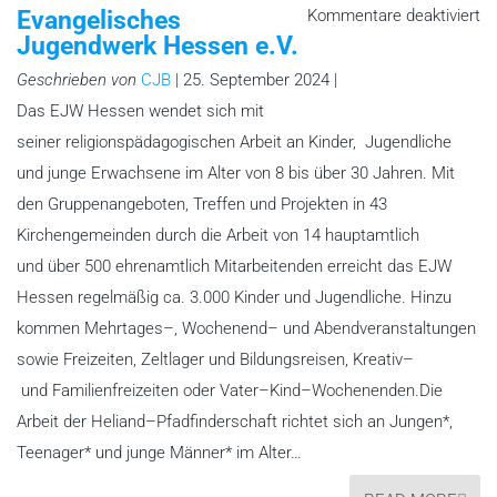
fü
Evangelisches
Kommentare deaktiviert
Ev
Jugendwerk Hessen e.V.
Ju
H
e.
Geschrieben von
CJB
| 25. September 2024 |
Das EJW Hessen wendet sich mit
seiner religionspädagogischen Arbeit an Kinder, Jugendliche
und junge Erwachsene im Alter von 8 bis über 30 Jahren. Mit
den Gruppenangeboten, Treffen und Projekten in 43
Kirchengemeinden durch die Arbeit von 14 hauptamtlich
und über 500 ehrenamtlich Mitarbeitenden erreicht das EJW
Hessen regelmäßig ca. 3.000 Kinder und Jugendliche. Hinzu
kommen Mehrtages–, Wochenend– und Abendveranstaltungen
sowie Freizeiten, Zeltlager und Bildungsreisen, Kreativ–
und Familienfreizeiten oder Vater–Kind–Wochenenden.Die
Arbeit der Heliand–Pfadfinderschaft richtet sich an Jungen*,
Teenager* und junge Männer* im Alter…