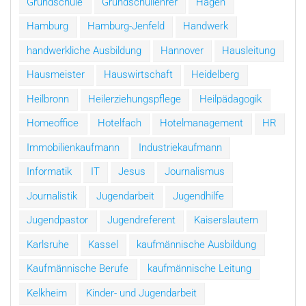
Grundschule
Grundschullehrer
Hagen
Hamburg
Hamburg-Jenfeld
Handwerk
handwerkliche Ausbildung
Hannover
Hausleitung
Hausmeister
Hauswirtschaft
Heidelberg
Heilbronn
Heilerziehungspflege
Heilpädagogik
Homeoffice
Hotelfach
Hotelmanagement
HR
Immobilienkaufmann
Industriekaufmann
Informatik
IT
Jesus
Journalismus
Journalistik
Jugendarbeit
Jugendhilfe
Jugendpastor
Jugendreferent
Kaiserslautern
Karlsruhe
Kassel
kaufmännische Ausbildung
Kaufmännische Berufe
kaufmännische Leitung
Kelkheim
Kinder- und Jugendarbeit