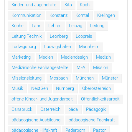
Kinder- und Jugendhilfe
Kita
Koch
Kommunikation
Konstanz
Korntal
Krelingen
Küche
Lahr
Lehrer
Leipzig
Leitung
Leitung Technik
Leonberg
Lobpreis
Ludwigsburg
Ludwigshafen
Mannheim
Marketing
Medien
Mediendesign
Medizin
Medizinische Fachangestellte
MFA
Mission
Missionsleitung
Mosbach
München
Münster
Musik
NextGen
Nürnberg
Oberösterreich
offene Kinder- und Jugendarbeit
Öffentlichkeitsarbeit
Osnabrück
Österreich
päda
Pädagogik
pädagogische Ausbildung
pädagogische Fachkraft
pädagogische Hilfskraft
Paderborn
Pastor