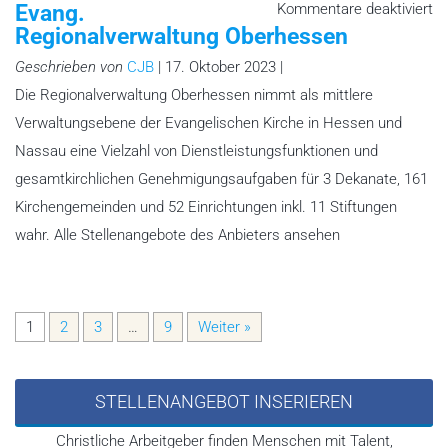
fü
Evang.
Kommentare deaktiviert
Ev
Regionalverwaltung Oberhessen
Re
Ob
Geschrieben von
CJB
| 17. Oktober 2023 |
Die Regionalverwaltung Oberhessen nimmt als mittlere
Verwaltungsebene der Evangelischen Kirche in Hessen und
Nassau eine Vielzahl von Dienstleistungsfunktionen und
gesamtkirchlichen Genehmigungsaufgaben für 3 Dekanate, 161
Kirchengemeinden und 52 Einrichtungen inkl. 11 Stiftungen
wahr. Alle Stellenangebote des Anbieters ansehen
1
2
3
…
9
Weiter »
STELLENANGEBOT INSERIEREN
Christliche Arbeitgeber finden Menschen mit Talent,