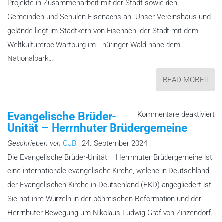
Projekte in Zusammenarbeit mit der Stadt sowie den
Gemeinden und Schulen Eisenachs an. Unser Vereinshaus und -
gelände liegt im Stadtkern von Eisenach, der Stadt mit dem
Weltkulturerbe Wartburg im Thüringer Wald nahe dem
Nationalpark…
READ MORE
fü
Evangelische Brüder-
Kommentare deaktiviert
Ev
Unität – Herrnhuter Brüdergemeine
Br
Un
–
Geschrieben von
CJB
| 24. September 2024 |
He
Br
Die Evangelische Brüder-Unität – Herrnhuter Brüdergemeine ist
eine internationale evangelische Kirche, welche in Deutschland
der Evangelischen Kirche in Deutschland (EKD) angegliedert ist.
Sie hat ihre Wurzeln in der böhmischen Reformation und der
Herrnhuter Bewegung um Nikolaus Ludwig Graf von Zinzendorf.