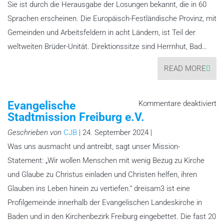
Sie ist durch die Herausgabe der Losungen bekannt, die in 60
Sprachen erscheinen. Die Europäisch-Festländische Provinz, mit
Gemeinden und Arbeitsfeldern in acht Ländern, ist Teil der
weltweiten Brüder-Unität. Direktionssitze sind Herrnhut, Bad…
READ MORE
fü
Evangelische
Kommentare deaktiviert
Ev
Stadtmission Freiburg e.V.
St
Fr
e.
Geschrieben von
CJB
| 24. September 2024 |
Was uns ausmacht und antreibt, sagt unser Mission-
Statement: „Wir wollen Menschen mit wenig Bezug zu Kirche
und Glaube zu Christus einladen und Christen helfen, ihren
Glauben ins Leben hinein zu vertiefen.“ dreisam3 ist eine
Profilgemeinde innerhalb der Evangelischen Landeskirche in
Baden und in den Kirchenbezirk Freiburg eingebettet. Die fast 20