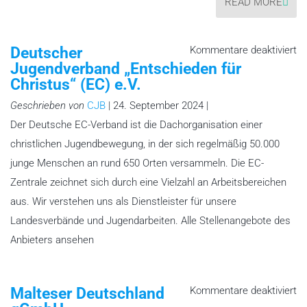
READ MORE
fü
Deutscher
Kommentare deaktiviert
De
Jugendverband „Entschieden für
Ju
„E
Christus“ (EC) e.V.
fü
Ch
Geschrieben von
CJB
| 24. September 2024 |
(E
e.
Der Deutsche EC-Verband ist die Dachorganisation einer
christlichen Jugendbewegung, in der sich regelmäßig 50.000
junge Menschen an rund 650 Orten versammeln. Die EC-
Zentrale zeichnet sich durch eine Vielzahl an Arbeitsbereichen
aus. Wir verstehen uns als Dienstleister für unsere
Landesverbände und Jugendarbeiten. Alle Stellenangebote des
Anbieters ansehen
fü
Malteser Deutschland
Kommentare deaktiviert
Ma