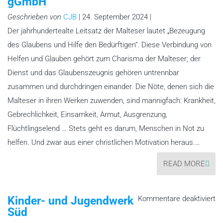
gGmbH
De
g
Geschrieben von
CJB
| 24. September 2024 |
Der jahrhundertealte Leitsatz der Malteser lautet „Bezeugung
des Glaubens und Hilfe den Bedürftigen“. Diese Verbindung von
Helfen und Glauben gehört zum Charisma der Malteser; der
Dienst und das Glaubenszeugnis gehören untrennbar
zusammen und durchdringen einander. Die Nöte, denen sich die
Malteser in ihren Werken zuwenden, sind mannigfach: Krankheit,
Gebrechlichkeit, Einsamkeit, Armut, Ausgrenzung,
Flüchtlingselend … Stets geht es darum, Menschen in Not zu
helfen. Und zwar aus einer christlichen Motivation heraus.…
READ MORE
fü
Kinder- und Jugendwerk
Kommentare deaktiviert
Ki
Süd
un
Ju