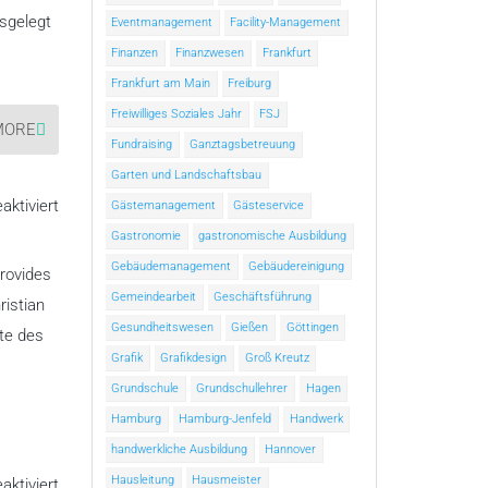
sgelegt
Eventmanagement
Facility-Management
Finanzen
Finanzwesen
Frankfurt
Frankfurt am Main
Freiburg
Freiwilliges Soziales Jahr
FSJ
MORE
Fundraising
Ganztagsbetreuung
Garten und Landschaftsbau
für
ktiviert
Gästemanagement
Gästeservice
International
Christian
Gastronomie
gastronomische Ausbildung
School
of
Gebäudemanagement
Gebäudereinigung
provides
Vienna
Gemeindearbeit
Geschäftsführung
ristian
Gesundheitswesen
Gießen
Göttingen
ote des
Grafik
Grafikdesign
Groß Kreutz
Grundschule
Grundschullehrer
Hagen
Hamburg
Hamburg-Jenfeld
Handwerk
handwerkliche Ausbildung
Hannover
Hausleitung
Hausmeister
für
ktiviert