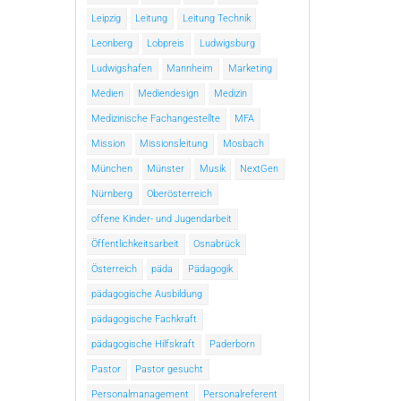
Leipzig
Leitung
Leitung Technik
Leonberg
Lobpreis
Ludwigsburg
Ludwigshafen
Mannheim
Marketing
Medien
Mediendesign
Medizin
Medizinische Fachangestellte
MFA
Mission
Missionsleitung
Mosbach
München
Münster
Musik
NextGen
Nürnberg
Oberösterreich
offene Kinder- und Jugendarbeit
Öffentlichkeitsarbeit
Osnabrück
Österreich
päda
Pädagogik
pädagogische Ausbildung
pädagogische Fachkraft
pädagogische Hilfskraft
Paderborn
Pastor
Pastor gesucht
Personalmanagement
Personalreferent