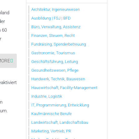
Brüder-
Unität
Architektur, Ingenieurwesen
–
hland
Herrnhuter
Ausbildung | FSJ | BFD
Brüdergemeine
der
Büro, Verwaltung, Assistenz
n 60
Finanzen, Steuern, Recht
r
Fundraising, Spenderbetreuung
Gastronomie, Tourismus
MORE
Geschäftsführung, Leitung
Gesundheitswesen, Pflege
Handwerk, Technik, Bauwesen
für
ktiviert
Glaubenszentrum
Hauswirtschaft, Facility-Management
in
Bad
Industrie, Logistik
Gandersheim
en
IT, Programmierung, Entwicklung
rum.
Kaufmännische Berufe
Landwirtschaft, Landschaftsbau
Marketing, Vertrieb, PR