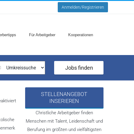
Anmelden/Registrieren
rbertipps
Für Arbeitgeber
Kooperationen
Jobs finden
STELLENANGEBOT
für
INSERIEREN
ktiviert
Apostel
Paulus
Christliche Arbeitgeber finden
Bildungswerk
tolische
Menschen mit Talent, Leidenschaft und
ugenmerk
Berufung im größten und vielfältigsten