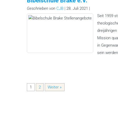
Bibelschule Brake e.V.
Geschrieben von
CJB
| 28. Juli 2021 |
Seit 1959 st
theologisch
dreijährige
Mission qual
in Gegenwar
sein werden
1
2
Weiter »