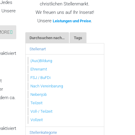
. Jedes
christlichen Stellenmarkt.
. Unsere
Wir freuen uns auf Ihr Inserat!
Unsere
.
Leistungen und Preise
MORE
Durchsuchen nach…
Tags
Stellenart
für
ktiviert
CVM-
(Aus)Bildung
Hochschule
Ehrenamt
FSJ / BuFDi
t
Nach Vereinbarung
er
Nebenjob
dern ca.
Teilzeit
Voll-/ Teilzeit
Vollzeit
für
ktiviert
Evangelische
Stellenkategorie