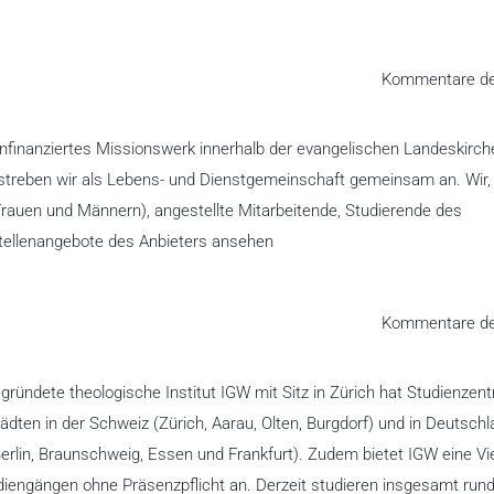
Kommentare dea
nfinanziertes Missionswerk innerhalb der evangelischen Landeskirch
 streben wir als Lebens- und Dienstgemeinschaft gemeinsam an. Wir, 
auen und Männern), angestellte Mitarbeitende, Studierende des
tellenangebote des Anbieters ansehen
Kommentare dea
ründete theologische Institut IGW mit Sitz in Zürich hat Studienzent
dten in der Schweiz (Zürich, Aarau, Olten, Burgdorf) und in Deutsch
rlin, Braunschweig, Essen und Frankfurt). Zudem bietet IGW eine Vie
diengängen ohne Präsenzpflicht an. Derzeit studieren insgesamt run