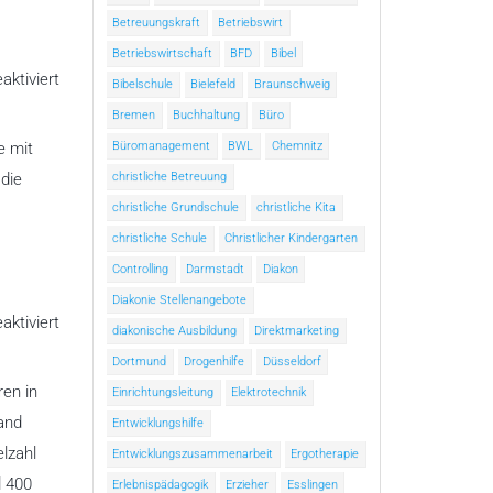
Betreuungskraft
Betriebswirt
Betriebswirtschaft
BFD
Bibel
für
ktiviert
Bibelschule
Bielefeld
Braunschweig
Lebenszentrum
Adelshofen
Bremen
Buchhaltung
Büro
e.V.
e mit
Büromanagement
BWL
Chemnitz
die
christliche Betreuung
christliche Grundschule
christliche Kita
christliche Schule
Christlicher Kindergarten
Controlling
Darmstadt
Diakon
Diakonie Stellenangebote
für
ktiviert
diakonische Ausbildung
Direktmarketing
IGW
Deutschland
Dortmund
Drogenhilfe
Düsseldorf
e.V.
ren in
Einrichtungsleitung
Elektrotechnik
land
Entwicklungshilfe
lzahl
Entwicklungszusammenarbeit
Ergotherapie
d 400
Erlebnispädagogik
Erzieher
Esslingen