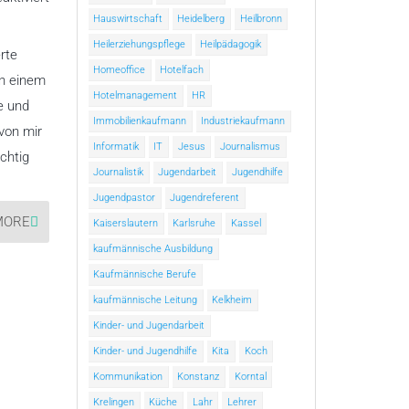
Bibelschule
Hauswirtschaft
Heidelberg
Heilbronn
Brake
e.V.
Heilerziehungspflege
Heilpädagogik
erte
Homeoffice
Hotelfach
in einem
Hotelmanagement
HR
e und
Immobilienkaufmann
Industriekaufmann
 von mir
Informatik
IT
Jesus
Journalismus
chtig
Journalistik
Jugendarbeit
Jugendhilfe
Jugendpastor
Jugendreferent
MORE
Kaiserslautern
Karlsruhe
Kassel
kaufmännische Ausbildung
Kaufmännische Berufe
kaufmännische Leitung
Kelkheim
Kinder- und Jugendarbeit
Kinder- und Jugendhilfe
Kita
Koch
Kommunikation
Konstanz
Korntal
Krelingen
Küche
Lahr
Lehrer