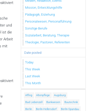
Medien, Redaktion, Events
für
ktiviert
Seminar
Mission, Entwicklungshilfe
für
biblische
Pädagogik, Erziehung
Theologie
ische
Beatenberg
Personalwesen, Personalführung
iter und
Sonstige Berufe
 ist die
Sozialarbeit, Beratung, Therapie
er Arbeit
Theologie, Pastoren, Referenten
s mit
Date posted
Today
This Week
Last Week
für
ktiviert
This Month
Cornerstone
Bible
College
Affing
Altenpflege
Augsburg
re
Bad Liebenzell
Bankwesen
Bautechnik
le
Berlin
Berlin-Hellersdorf
Berlin-Spandau