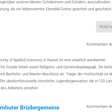
 gegenüber unseren kleinen Schülerinnen und Schülern, auszudrücken
istung, als ein liebenswertes Ebenbild Gottes geachtet und geschätzt
READ 
Kommentare dea
ty of Applied Sciences) in Kassel ist eine staatlich anerkannte
für Soziale Arbeit sowie Religions- und Gemeindepädagogik. Sie biete
e mit Bachelor- und Master-Abschluss an. Träger der Hochschule ist d
ßte überkonfessionelle christliche Jugendorganisation, die in 120 Län
e des Anbieters ansehen
rrnhuter Brüdergemeine
Kommentare dea