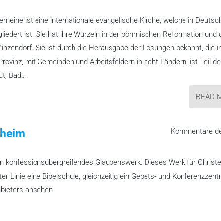
meine ist eine internationale evangelische Kirche, welche in Deutsc
iedert ist. Sie hat ihre Wurzeln in der böhmischen Reformation und 
nzendorf. Sie ist durch die Herausgabe der Losungen bekannt, die i
ovinz, mit Gemeinden und Arbeitsfeldern in acht Ländern, ist Teil de
hut, Bad…
READ 
sheim
Kommentare dea
n konfessionsübergreifendes Glaubenswerk. Dieses Werk für Christ
er Linie eine Bibelschule, gleichzeitig ein Gebets- und Konferenzzent
Anbieters ansehen