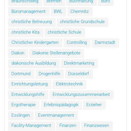
Braunschweig
Bremen
Buchhaltung
Büro
Büromanagement
BWL
Chemnitz
christliche Betreuung
christliche Grundschule
christliche Kita
christliche Schule
Christlicher Kindergarten
Controlling
Darmstadt
Diakon
Diakonie Stellenangebote
diakonische Ausbildung
Direktmarketing
Dortmund
Drogenhilfe
Düsseldorf
Einrichtungsleitung
Elektrotechnik
Entwicklungshilfe
Entwicklungszusammenarbeit
Ergotherapie
Erlebnispädagogik
Erzieher
Esslingen
Eventmanagement
Facility-Management
Finanzen
Finanzwesen