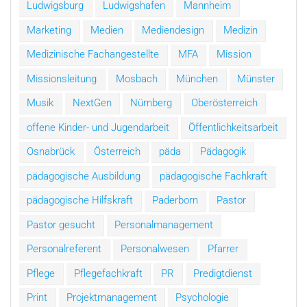
Ludwigsburg
Ludwigshafen
Mannheim
Marketing
Medien
Mediendesign
Medizin
Medizinische Fachangestellte
MFA
Mission
Missionsleitung
Mosbach
München
Münster
Musik
NextGen
Nürnberg
Oberösterreich
offene Kinder- und Jugendarbeit
Öffentlichkeitsarbeit
Osnabrück
Österreich
päda
Pädagogik
pädagogische Ausbildung
pädagogische Fachkraft
pädagogische Hilfskraft
Paderborn
Pastor
Pastor gesucht
Personalmanagement
Personalreferent
Personalwesen
Pfarrer
Pflege
Pflegefachkraft
PR
Predigtdienst
Print
Projektmanagement
Psychologie