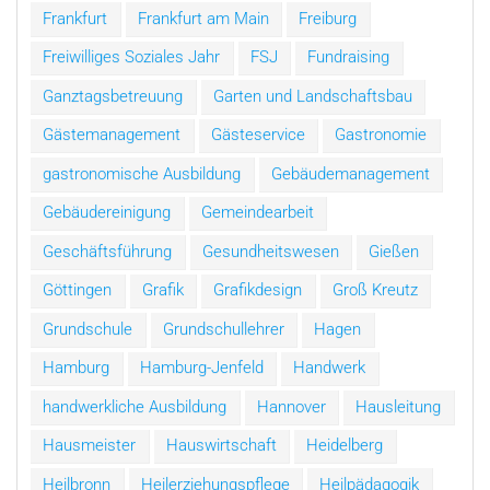
Frankfurt
Frankfurt am Main
Freiburg
Freiwilliges Soziales Jahr
FSJ
Fundraising
Ganztagsbetreuung
Garten und Landschaftsbau
Gästemanagement
Gästeservice
Gastronomie
gastronomische Ausbildung
Gebäudemanagement
Gebäudereinigung
Gemeindearbeit
Geschäftsführung
Gesundheitswesen
Gießen
Göttingen
Grafik
Grafikdesign
Groß Kreutz
Grundschule
Grundschullehrer
Hagen
Hamburg
Hamburg-Jenfeld
Handwerk
handwerkliche Ausbildung
Hannover
Hausleitung
Hausmeister
Hauswirtschaft
Heidelberg
Heilbronn
Heilerziehungspflege
Heilpädagogik