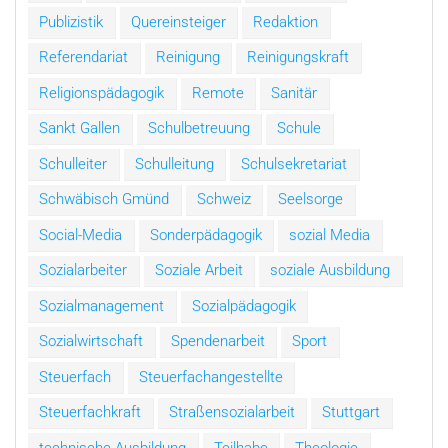
Publizistik
Quereinsteiger
Redaktion
Referendariat
Reinigung
Reinigungskraft
Religionspädagogik
Remote
Sanitär
Sankt Gallen
Schulbetreuung
Schule
Schulleiter
Schulleitung
Schulsekretariat
Schwäbisch Gmünd
Schweiz
Seelsorge
Social-Media
Sonderpädagogik
sozial Media
Sozialarbeiter
Soziale Arbeit
soziale Ausbildung
Sozialmanagement
Sozialpädagogik
Sozialwirtschaft
Spendenarbeit
Sport
Steuerfach
Steuerfachangestellte
Steuerfachkraft
Straßensozialarbeit
Stuttgart
technische Ausbildung
Teilhabe
Theologie