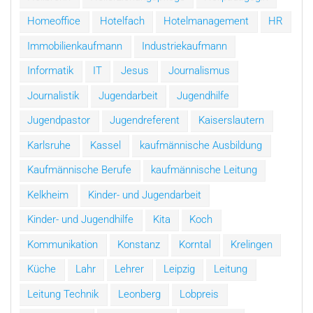
Homeoffice
Hotelfach
Hotelmanagement
HR
Immobilienkaufmann
Industriekaufmann
Informatik
IT
Jesus
Journalismus
Journalistik
Jugendarbeit
Jugendhilfe
Jugendpastor
Jugendreferent
Kaiserslautern
Karlsruhe
Kassel
kaufmännische Ausbildung
Kaufmännische Berufe
kaufmännische Leitung
Kelkheim
Kinder- und Jugendarbeit
Kinder- und Jugendhilfe
Kita
Koch
Kommunikation
Konstanz
Korntal
Krelingen
Küche
Lahr
Lehrer
Leipzig
Leitung
Leitung Technik
Leonberg
Lobpreis