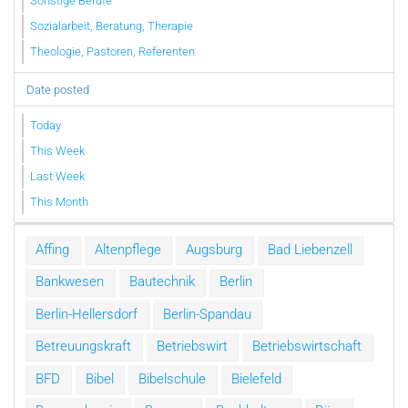
Sonstige Berufe
Sozialarbeit, Beratung, Therapie
Theologie, Pastoren, Referenten
Date posted
Today
This Week
Last Week
This Month
Affing
Altenpflege
Augsburg
Bad Liebenzell
Bankwesen
Bautechnik
Berlin
Berlin-Hellersdorf
Berlin-Spandau
Betreuungskraft
Betriebswirt
Betriebswirtschaft
BFD
Bibel
Bibelschule
Bielefeld