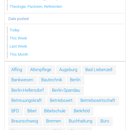
Theologie, Pastoren, Referenten
Date posted
Today
This Week
Last Week
This Month
Affing
Altenpflege
Augsburg
Bad Liebenzell
Bankwesen
Bautechnik
Berlin
Berlin-Hellersdorf
Berlin-Spandau
Betreuungskraft
Betriebswirt
Betriebswirtschaft
BFD
Bibel
Bibelschule
Bielefeld
Braunschweig
Bremen
Buchhaltung
Büro