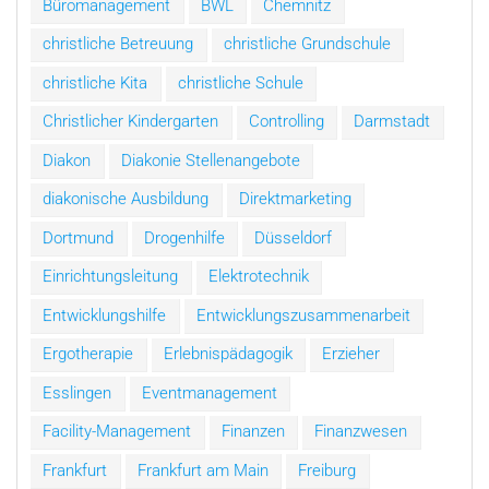
Büromanagement
BWL
Chemnitz
christliche Betreuung
christliche Grundschule
christliche Kita
christliche Schule
Christlicher Kindergarten
Controlling
Darmstadt
Diakon
Diakonie Stellenangebote
diakonische Ausbildung
Direktmarketing
Dortmund
Drogenhilfe
Düsseldorf
Einrichtungsleitung
Elektrotechnik
Entwicklungshilfe
Entwicklungszusammenarbeit
Ergotherapie
Erlebnispädagogik
Erzieher
Esslingen
Eventmanagement
Facility-Management
Finanzen
Finanzwesen
Frankfurt
Frankfurt am Main
Freiburg