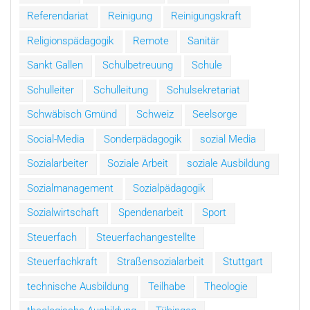
Referendariat
Reinigung
Reinigungskraft
Religionspädagogik
Remote
Sanitär
Sankt Gallen
Schulbetreuung
Schule
Schulleiter
Schulleitung
Schulsekretariat
Schwäbisch Gmünd
Schweiz
Seelsorge
Social-Media
Sonderpädagogik
sozial Media
Sozialarbeiter
Soziale Arbeit
soziale Ausbildung
Sozialmanagement
Sozialpädagogik
Sozialwirtschaft
Spendenarbeit
Sport
Steuerfach
Steuerfachangestellte
Steuerfachkraft
Straßensozialarbeit
Stuttgart
technische Ausbildung
Teilhabe
Theologie