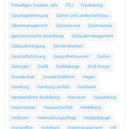
Freiwilliges Soziales Jahr
FSJ
Fundraising
Ganztagsbetreuung
Garten und Landschaftsbau
Gästemanagement
Gästeservice
Gastronomie
gastronomische Ausbildung
Gebäudemanagement
Gebäudereinigung
Gemeindearbeit
Geschäftsführung
Gesundheitswesen
Gießen
Göttingen
Grafik
Grafikdesign
Groß Kreutz
Grundschule
Grundschullehrer
Hagen
Hamburg
Hamburg-Jenfeld
Handwerk
handwerkliche Ausbildung
Hannover
Hausleitung
Hausmeister
Hauswirtschaft
Heidelberg
Heilbronn
Heilerziehungspflege
Heilpädagogik
Homeoffice
Hotelfach
Hotelmanagement
HR