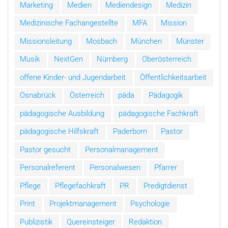
Marketing
Medien
Mediendesign
Medizin
Medizinische Fachangestellte
MFA
Mission
Missionsleitung
Mosbach
München
Münster
Musik
NextGen
Nürnberg
Oberösterreich
offene Kinder- und Jugendarbeit
Öffentlichkeitsarbeit
Osnabrück
Österreich
päda
Pädagogik
pädagogische Ausbildung
pädagogische Fachkraft
pädagogische Hilfskraft
Paderborn
Pastor
Pastor gesucht
Personalmanagement
Personalreferent
Personalwesen
Pfarrer
Pflege
Pflegefachkraft
PR
Predigtdienst
Print
Projektmanagement
Psychologie
Publizistik
Quereinsteiger
Redaktion