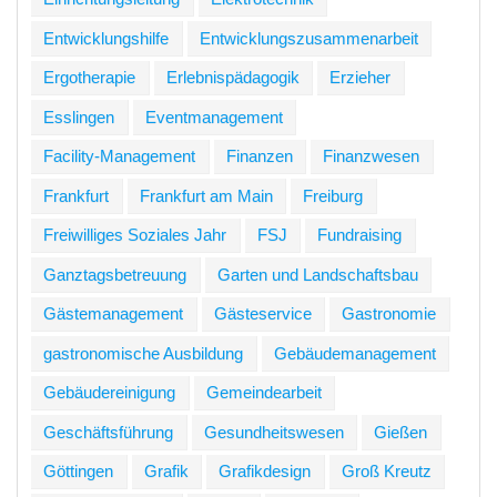
Entwicklungshilfe
Entwicklungszusammenarbeit
Ergotherapie
Erlebnispädagogik
Erzieher
Esslingen
Eventmanagement
Facility-Management
Finanzen
Finanzwesen
Frankfurt
Frankfurt am Main
Freiburg
Freiwilliges Soziales Jahr
FSJ
Fundraising
Ganztagsbetreuung
Garten und Landschaftsbau
Gästemanagement
Gästeservice
Gastronomie
gastronomische Ausbildung
Gebäudemanagement
Gebäudereinigung
Gemeindearbeit
Geschäftsführung
Gesundheitswesen
Gießen
Göttingen
Grafik
Grafikdesign
Groß Kreutz