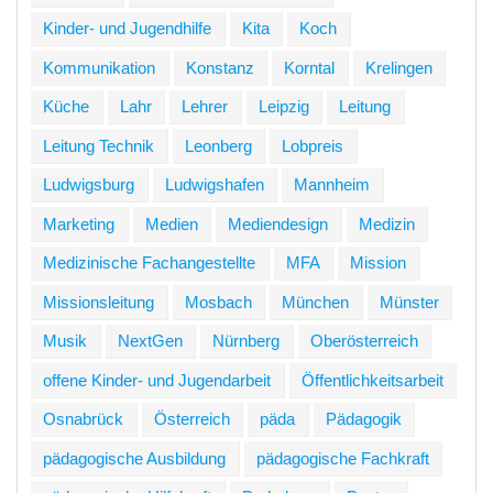
Kinder- und Jugendhilfe
Kita
Koch
Kommunikation
Konstanz
Korntal
Krelingen
Küche
Lahr
Lehrer
Leipzig
Leitung
Leitung Technik
Leonberg
Lobpreis
Ludwigsburg
Ludwigshafen
Mannheim
Marketing
Medien
Mediendesign
Medizin
Medizinische Fachangestellte
MFA
Mission
Missionsleitung
Mosbach
München
Münster
Musik
NextGen
Nürnberg
Oberösterreich
offene Kinder- und Jugendarbeit
Öffentlichkeitsarbeit
Osnabrück
Österreich
päda
Pädagogik
pädagogische Ausbildung
pädagogische Fachkraft