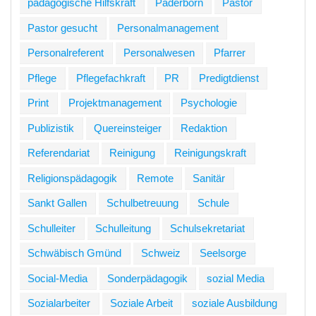
pädagogische Hilfskraft
Paderborn
Pastor
Pastor gesucht
Personalmanagement
Personalreferent
Personalwesen
Pfarrer
Pflege
Pflegefachkraft
PR
Predigtdienst
Print
Projektmanagement
Psychologie
Publizistik
Quereinsteiger
Redaktion
Referendariat
Reinigung
Reinigungskraft
Religionspädagogik
Remote
Sanitär
Sankt Gallen
Schulbetreuung
Schule
Schulleiter
Schulleitung
Schulsekretariat
Schwäbisch Gmünd
Schweiz
Seelsorge
Social-Media
Sonderpädagogik
sozial Media
Sozialarbeiter
Soziale Arbeit
soziale Ausbildung