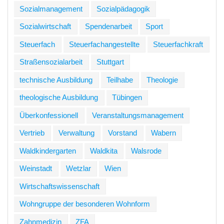
Sozialmanagement
Sozialpädagogik
Sozialwirtschaft
Spendenarbeit
Sport
Steuerfach
Steuerfachangestellte
Steuerfachkraft
Straßensozialarbeit
Stuttgart
technische Ausbildung
Teilhabe
Theologie
theologische Ausbildung
Tübingen
Überkonfessionell
Veranstaltungsmanagement
Vertrieb
Verwaltung
Vorstand
Wabern
Waldkindergarten
Waldkita
Walsrode
Weinstadt
Wetzlar
Wien
Wirtschaftswissenschaft
Wohngruppe der besonderen Wohnform
Zahnmedizin
ZFA