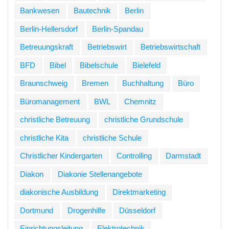
Bankwesen
Bautechnik
Berlin
Berlin-Hellersdorf
Berlin-Spandau
Betreuungskraft
Betriebswirt
Betriebswirtschaft
BFD
Bibel
Bibelschule
Bielefeld
Braunschweig
Bremen
Buchhaltung
Büro
Büromanagement
BWL
Chemnitz
christliche Betreuung
christliche Grundschule
christliche Kita
christliche Schule
Christlicher Kindergarten
Controlling
Darmstadt
Diakon
Diakonie Stellenangebote
diakonische Ausbildung
Direktmarketing
Dortmund
Drogenhilfe
Düsseldorf
Einrichtungsleitung
Elektrotechnik