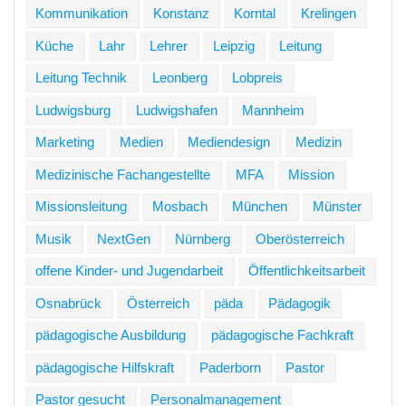
Kommunikation
Konstanz
Korntal
Krelingen
Küche
Lahr
Lehrer
Leipzig
Leitung
Leitung Technik
Leonberg
Lobpreis
Ludwigsburg
Ludwigshafen
Mannheim
Marketing
Medien
Mediendesign
Medizin
Medizinische Fachangestellte
MFA
Mission
Missionsleitung
Mosbach
München
Münster
Musik
NextGen
Nürnberg
Oberösterreich
offene Kinder- und Jugendarbeit
Öffentlichkeitsarbeit
Osnabrück
Österreich
päda
Pädagogik
pädagogische Ausbildung
pädagogische Fachkraft
pädagogische Hilfskraft
Paderborn
Pastor
Pastor gesucht
Personalmanagement