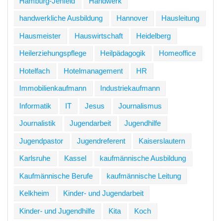
Hamburg-Jenfeld
Handwerk
handwerkliche Ausbildung
Hannover
Hausleitung
Hausmeister
Hauswirtschaft
Heidelberg
Heilerziehungspflege
Heilpädagogik
Homeoffice
Hotelfach
Hotelmanagement
HR
Immobilienkaufmann
Industriekaufmann
Informatik
IT
Jesus
Journalismus
Journalistik
Jugendarbeit
Jugendhilfe
Jugendpastor
Jugendreferent
Kaiserslautern
Karlsruhe
Kassel
kaufmännische Ausbildung
Kaufmännische Berufe
kaufmännische Leitung
Kelkheim
Kinder- und Jugendarbeit
Kinder- und Jugendhilfe
Kita
Koch