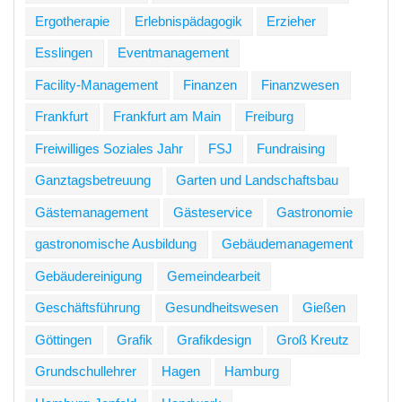
Ergotherapie
Erlebnispädagogik
Erzieher
Esslingen
Eventmanagement
Facility-Management
Finanzen
Finanzwesen
Frankfurt
Frankfurt am Main
Freiburg
Freiwilliges Soziales Jahr
FSJ
Fundraising
Ganztagsbetreuung
Garten und Landschaftsbau
Gästemanagement
Gästeservice
Gastronomie
gastronomische Ausbildung
Gebäudemanagement
Gebäudereinigung
Gemeindearbeit
Geschäftsführung
Gesundheitswesen
Gießen
Göttingen
Grafik
Grafikdesign
Groß Kreutz
Grundschullehrer
Hagen
Hamburg