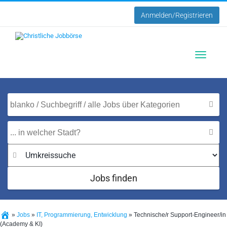
Anmelden/Registrieren
Toggle
navigatio
Jobs finden
»
Jobs
»
IT, Programmierung, Entwicklung
»
Technische/r Support-Engineer/in
(Academy & KI)