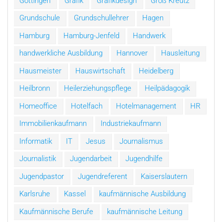
Göttingen
Grafik
Grafikdesign
Groß Kreutz
Grundschule
Grundschullehrer
Hagen
Hamburg
Hamburg-Jenfeld
Handwerk
handwerkliche Ausbildung
Hannover
Hausleitung
Hausmeister
Hauswirtschaft
Heidelberg
Heilbronn
Heilerziehungspflege
Heilpädagogik
Homeoffice
Hotelfach
Hotelmanagement
HR
Immobilienkaufmann
Industriekaufmann
Informatik
IT
Jesus
Journalismus
Journalistik
Jugendarbeit
Jugendhilfe
Jugendpastor
Jugendreferent
Kaiserslautern
Karlsruhe
Kassel
kaufmännische Ausbildung
Kaufmännische Berufe
kaufmännische Leitung