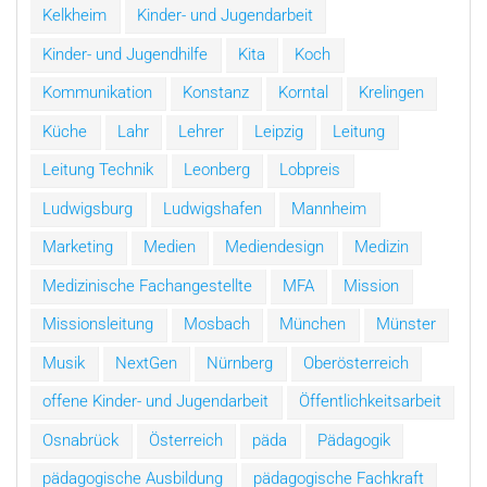
Kelkheim
Kinder- und Jugendarbeit
Kinder- und Jugendhilfe
Kita
Koch
Kommunikation
Konstanz
Korntal
Krelingen
Küche
Lahr
Lehrer
Leipzig
Leitung
Leitung Technik
Leonberg
Lobpreis
Ludwigsburg
Ludwigshafen
Mannheim
Marketing
Medien
Mediendesign
Medizin
Medizinische Fachangestellte
MFA
Mission
Missionsleitung
Mosbach
München
Münster
Musik
NextGen
Nürnberg
Oberösterreich
offene Kinder- und Jugendarbeit
Öffentlichkeitsarbeit
Osnabrück
Österreich
päda
Pädagogik
pädagogische Ausbildung
pädagogische Fachkraft