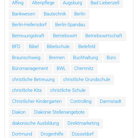
Affing
Altenpflege
Augsburg
Bad Liebenzell
Bankwesen
Bautechnik
Berlin
Berlin-Hellersdorf
Berlin-Spandau
Betreuungskraft
Betriebswirt
Betriebswirtschaft
BFD
Bibel
Bibelschule
Bielefeld
Braunschweig
Bremen
Buchhaltung
Büro
Büromanagement
BWL
Chemnitz
christliche Betreuung
christliche Grundschule
christliche Kita
christliche Schule
Christlicher Kindergarten
Controlling
Darmstadt
Diakon
Diakonie Stellenangebote
diakonische Ausbildung
Direktmarketing
Dortmund
Drogenhilfe
Düsseldorf