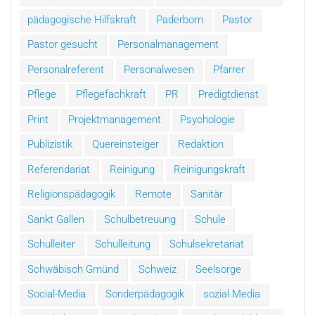
pädagogische Hilfskraft
Paderborn
Pastor
Pastor gesucht
Personalmanagement
Personalreferent
Personalwesen
Pfarrer
Pflege
Pflegefachkraft
PR
Predigtdienst
Print
Projektmanagement
Psychologie
Publizistik
Quereinsteiger
Redaktion
Referendariat
Reinigung
Reinigungskraft
Religionspädagogik
Remote
Sanitär
Sankt Gallen
Schulbetreuung
Schule
Schulleiter
Schulleitung
Schulsekretariat
Schwäbisch Gmünd
Schweiz
Seelsorge
Social-Media
Sonderpädagogik
sozial Media