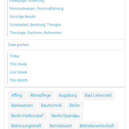
Pädagogik, Erziehung
Personalwesen, Personalführung
Sonstige Berufe
Sozialarbeit, Beratung, Therapie
Theologie, Pastoren, Referenten
Date posted
Today
This Week
Last Week
This Month
Affing
Altenpflege
Augsburg
Bad Liebenzell
Bankwesen
Bautechnik
Berlin
Berlin-Hellersdorf
Berlin-Spandau
Betreuungskraft
Betriebswirt
Betriebswirtschaft