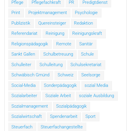
Pflege
Pflegefachkraft
PR
Predigtdienst
Print
Projektmanagement
Psychologie
Publizistik
Quereinsteiger
Redaktion
Referendariat
Reinigung
Reinigungskraft
Religionspädagogik
Remote
Sanitär
Sankt Gallen
Schulbetreuung
Schule
Schulleiter
Schulleitung
Schulsekretariat
Schwäbisch Gmünd
Schweiz
Seelsorge
Social-Media
Sonderpädagogik
sozial Media
Sozialarbeiter
Soziale Arbeit
soziale Ausbildung
Sozialmanagement
Sozialpädagogik
Sozialwirtschaft
Spendenarbeit
Sport
Steuerfach
Steuerfachangestellte