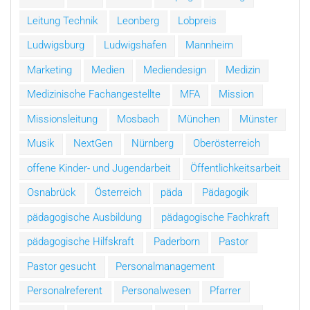
Leitung Technik
Leonberg
Lobpreis
Ludwigsburg
Ludwigshafen
Mannheim
Marketing
Medien
Mediendesign
Medizin
Medizinische Fachangestellte
MFA
Mission
Missionsleitung
Mosbach
München
Münster
Musik
NextGen
Nürnberg
Oberösterreich
offene Kinder- und Jugendarbeit
Öffentlichkeitsarbeit
Osnabrück
Österreich
päda
Pädagogik
pädagogische Ausbildung
pädagogische Fachkraft
pädagogische Hilfskraft
Paderborn
Pastor
Pastor gesucht
Personalmanagement
Personalreferent
Personalwesen
Pfarrer