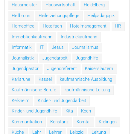
Hausmeister
Hauswirtschaft
Heidelberg
Heilbronn
Heilerziehungspflege
Heilpädagogik
Homeoffice
Hotelfach
Hotelmanagement
HR
Immobilienkaufmann
Industriekaufmann
Informatik
IT
Jesus
Journalismus
Journalistik
Jugendarbeit
Jugendhilfe
Jugendpastor
Jugendreferent
Kaiserslautern
Karlsruhe
Kassel
kaufmännische Ausbildung
Kaufmännische Berufe
kaufmännische Leitung
Kelkheim
Kinder- und Jugendarbeit
Kinder- und Jugendhilfe
Kita
Koch
Kommunikation
Konstanz
Korntal
Krelingen
Küche
Lahr
Lehrer
Leipzig
Leitung