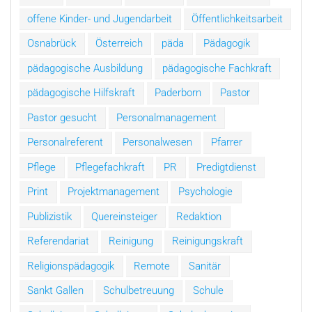
offene Kinder- und Jugendarbeit
Öffentlichkeitsarbeit
Osnabrück
Österreich
päda
Pädagogik
pädagogische Ausbildung
pädagogische Fachkraft
pädagogische Hilfskraft
Paderborn
Pastor
Pastor gesucht
Personalmanagement
Personalreferent
Personalwesen
Pfarrer
Pflege
Pflegefachkraft
PR
Predigtdienst
Print
Projektmanagement
Psychologie
Publizistik
Quereinsteiger
Redaktion
Referendariat
Reinigung
Reinigungskraft
Religionspädagogik
Remote
Sanitär
Sankt Gallen
Schulbetreuung
Schule