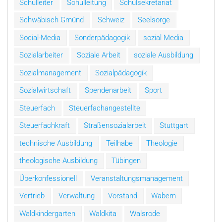
Schulleiter
Schulleitung
Schulsekretariat
Schwäbisch Gmünd
Schweiz
Seelsorge
Social-Media
Sonderpädagogik
sozial Media
Sozialarbeiter
Soziale Arbeit
soziale Ausbildung
Sozialmanagement
Sozialpädagogik
Sozialwirtschaft
Spendenarbeit
Sport
Steuerfach
Steuerfachangestellte
Steuerfachkraft
Straßensozialarbeit
Stuttgart
technische Ausbildung
Teilhabe
Theologie
theologische Ausbildung
Tübingen
Überkonfessionell
Veranstaltungsmanagement
Vertrieb
Verwaltung
Vorstand
Wabern
Waldkindergarten
Waldkita
Walsrode