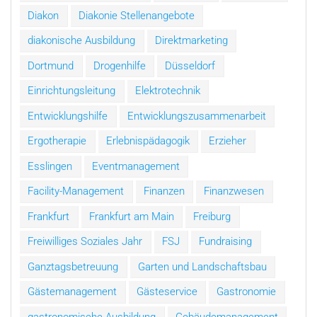
Diakon
Diakonie Stellenangebote
diakonische Ausbildung
Direktmarketing
Dortmund
Drogenhilfe
Düsseldorf
Einrichtungsleitung
Elektrotechnik
Entwicklungshilfe
Entwicklungszusammenarbeit
Ergotherapie
Erlebnispädagogik
Erzieher
Esslingen
Eventmanagement
Facility-Management
Finanzen
Finanzwesen
Frankfurt
Frankfurt am Main
Freiburg
Freiwilliges Soziales Jahr
FSJ
Fundraising
Ganztagsbetreuung
Garten und Landschaftsbau
Gästemanagement
Gästeservice
Gastronomie
gastronomische Ausbildung
Gebäudemanagement