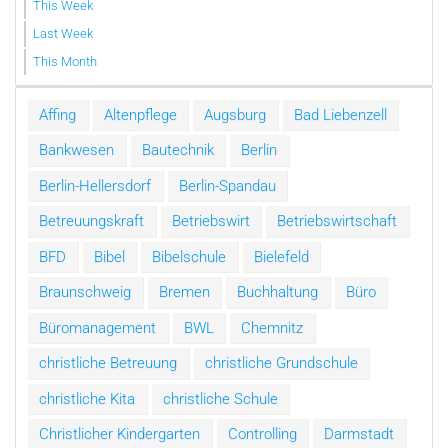
This Week
Last Week
This Month
Affing
Altenpflege
Augsburg
Bad Liebenzell
Bankwesen
Bautechnik
Berlin
Berlin-Hellersdorf
Berlin-Spandau
Betreuungskraft
Betriebswirt
Betriebswirtschaft
BFD
Bibel
Bibelschule
Bielefeld
Braunschweig
Bremen
Buchhaltung
Büro
Büromanagement
BWL
Chemnitz
christliche Betreuung
christliche Grundschule
christliche Kita
christliche Schule
Christlicher Kindergarten
Controlling
Darmstadt