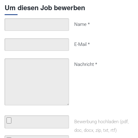
Um diesen Job bewerben
Name
*
E-Mail
*
Nachricht
*
Bewerbung hochladen (pdf,
doc, docx, zip, txt, rtf)