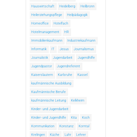
Hauswirtschaft
Heidelberg
Heilbronn
Heilerziehungspflege
Heilpädagogik
Homeoffice
Hotelfach
Hotelmanagement
HR
Immobilienkaufmann
Industriekaufmann
Informatik
IT
Jesus
Journalismus
Journalistik
Jugendarbeit
Jugendhilfe
Jugendpastor
Jugendreferent
Kaiserslautern
Karlsruhe
Kassel
kaufmännische Ausbildung
Kaufmännische Berufe
kaufmännische Leitung
Kelkheim
Kinder- und Jugendarbeit
Kinder- und Jugendhilfe
Kita
Koch
Kommunikation
Konstanz
Korntal
Krelingen
Küche
Lahr
Lehrer