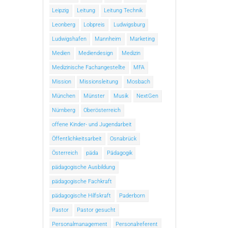
Leipzig
Leitung
Leitung Technik
Leonberg
Lobpreis
Ludwigsburg
Ludwigshafen
Mannheim
Marketing
Medien
Mediendesign
Medizin
Medizinische Fachangestellte
MFA
Mission
Missionsleitung
Mosbach
München
Münster
Musik
NextGen
Nürnberg
Oberösterreich
offene Kinder- und Jugendarbeit
Öffentlichkeitsarbeit
Osnabrück
Österreich
päda
Pädagogik
pädagogische Ausbildung
pädagogische Fachkraft
pädagogische Hilfskraft
Paderborn
Pastor
Pastor gesucht
Personalmanagement
Personalreferent