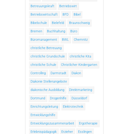
Betreuungskraft
Betriebswirt
Betriebswirtschaft
BFD
Bibel
Bibelschule
Bielefeld
Braunschweig
Bremen
Buchhaltung
Büro
Büromanagement
BWL
Chemnitz
christliche Betreuung
christliche Grundschule
christliche Kita
christliche Schule
Christlicher Kindergarten
Controlling
Darmstadt
Diakon
Diakonie Stellenangebote
diakonische Ausbildung
Direktmarketing
Dortmund
Drogenhilfe
Düsseldorf
Einrichtungsleitung
Elektrotechnik
Entwicklungshilfe
Entwicklungszusammenarbeit
Ergotherapie
Erlebnispädagogik
Erzieher
Esslingen