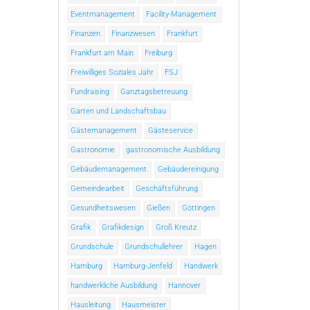
Eventmanagement
Facility-Management
Finanzen
Finanzwesen
Frankfurt
Frankfurt am Main
Freiburg
Freiwilliges Soziales Jahr
FSJ
Fundraising
Ganztagsbetreuung
Garten und Landschaftsbau
Gästemanagement
Gästeservice
Gastronomie
gastronomische Ausbildung
Gebäudemanagement
Gebäudereinigung
Gemeindearbeit
Geschäftsführung
Gesundheitswesen
Gießen
Göttingen
Grafik
Grafikdesign
Groß Kreutz
Grundschule
Grundschullehrer
Hagen
Hamburg
Hamburg-Jenfeld
Handwerk
handwerkliche Ausbildung
Hannover
Hausleitung
Hausmeister