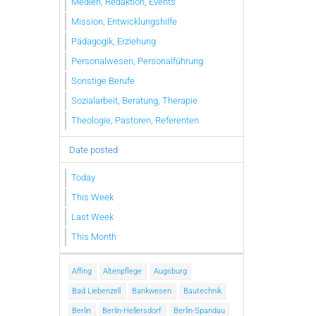
Medien, Redaktion, Events
Mission, Entwicklungshilfe
Pädagogik, Erziehung
Personalwesen, Personalführung
Sonstige Berufe
Sozialarbeit, Beratung, Therapie
Theologie, Pastoren, Referenten
Date posted
Today
This Week
Last Week
This Month
Affing
Altenpflege
Augsburg
Bad Liebenzell
Bankwesen
Bautechnik
Berlin
Berlin-Hellersdorf
Berlin-Spandau