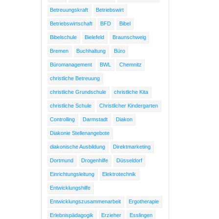
Betreuungskraft
Betriebswirt
Betriebswirtschaft
BFD
Bibel
Bibelschule
Bielefeld
Braunschweig
Bremen
Buchhaltung
Büro
Büromanagement
BWL
Chemnitz
christliche Betreuung
christliche Grundschule
christliche Kita
christliche Schule
Christlicher Kindergarten
Controlling
Darmstadt
Diakon
Diakonie Stellenangebote
diakonische Ausbildung
Direktmarketing
Dortmund
Drogenhilfe
Düsseldorf
Einrichtungsleitung
Elektrotechnik
Entwicklungshilfe
Entwicklungszusammenarbeit
Ergotherapie
Erlebnispädagogik
Erzieher
Esslingen