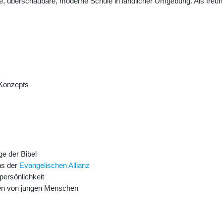
ne, überschaubare, moderne Schule in ländlicher Umgebung. Als freun
!
 Konzepts
ge der Bibel
ns der
Evangelischen Allianz
persönlichkeit
iten von jungen Menschen