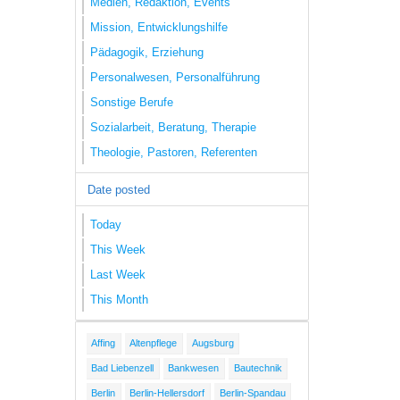
Medien, Redaktion, Events
Mission, Entwicklungshilfe
Pädagogik, Erziehung
Personalwesen, Personalführung
Sonstige Berufe
Sozialarbeit, Beratung, Therapie
Theologie, Pastoren, Referenten
Date posted
Today
This Week
Last Week
This Month
Affing
Altenpflege
Augsburg
Bad Liebenzell
Bankwesen
Bautechnik
Berlin
Berlin-Hellersdorf
Berlin-Spandau