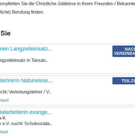
te empfehlen Sie die Christliche Jobbörse in Ihrem Freundes-/ Bekannt
liche) Berufung finden.
 Sie
nen Langzeiteinsatz...
NAC
VEREINB
gzeiteinsatz in Tansan..
slehrerin Naturwisse...
TEILZ
t: Vertretungslehrer / V..
hland
ialarbeiterin evange...
e.V.
e.V. sucht: Schulsoziala..
hland