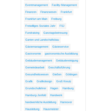
Eventmanagement
Facility-Management
Finanzen
Finanzwesen
Frankfurt
Frankfurt am Main
Freiburg
Freiwilliges Soziales Jahr
FSJ
Fundraising
Ganztagsbetreuung
Garten und Landschaftsbau
Gästemanagement
Gästeservice
Gastronomie
gastronomische Ausbildung
Gebäudemanagement
Gebäudereinigung
Gemeindearbeit
Geschäftsführung
Gesundheitswesen
Gießen
Göttingen
Grafik
Grafikdesign
Groß Kreutz
Grundschullehrer
Hagen
Hamburg
Hamburg-Jenfeld
Handwerk
handwerkliche Ausbildung
Hannover
Hausleitung
Hausmeister