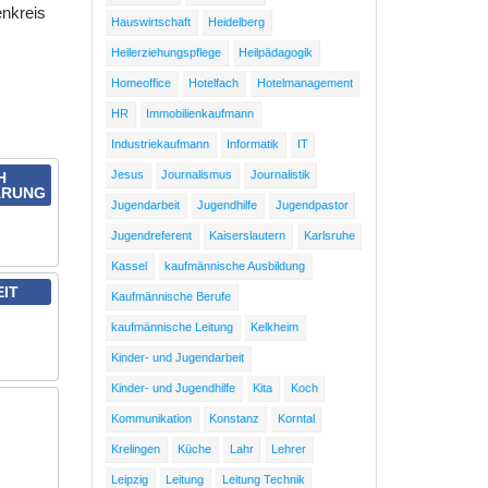
enkreis
Hauswirtschaft
Heidelberg
Heilerziehungspflege
Heilpädagogik
Homeoffice
Hotelfach
Hotelmanagement
HR
Immobilienkaufmann
Industriekaufmann
Informatik
IT
Jesus
Journalismus
Journalistik
H
ARUNG
Jugendarbeit
Jugendhilfe
Jugendpastor
Jugendreferent
Kaiserslautern
Karlsruhe
Kassel
kaufmännische Ausbildung
EIT
Kaufmännische Berufe
kaufmännische Leitung
Kelkheim
Kinder- und Jugendarbeit
Kinder- und Jugendhilfe
Kita
Koch
Kommunikation
Konstanz
Korntal
Krelingen
Küche
Lahr
Lehrer
Leipzig
Leitung
Leitung Technik