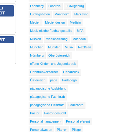
Leonberg
Lobpreis
Ludwigsburg
-/
EIT
Ludwigshafen
Mannheim
Marketing
Medien
Mediendesign
Medizin
Medizinische Fachangestellte
MFA
Mission
Missionsleitung
Mosbach
EIT
München
Münster
Musik
NextGen
Nürnberg
Oberösterreich
offene Kinder- und Jugendarbeit
Öffentlichkeitsarbeit
Osnabrück
Österreich
päda
Pädagogik
pädagogische Ausbildung
pädagogische Fachkraft
pädagogische Hilfskraft
Paderborn
Pastor
Pastor gesucht
Personalmanagement
Personalreferent
Personalwesen
Pfarrer
Pflege