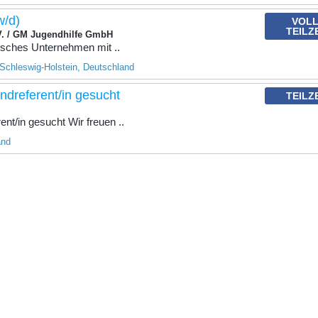
w/d)
VOLL
TEILZ
V. / GM Jugendhilfe GmbH
nisches Unternehmen mit ..
Schleswig-Holstein, Deutschland
dreferent/in gesucht
TEILZ
nt/in gesucht Wir freuen ..
and