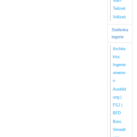
Voll-/
Teilzeit
Vollzeit
Stellenka
tegorie
Archite
ktur,
Ingenie
urwese
n
Ausbild
ung |
FSJ |
BFD
Büro,
Verwalt