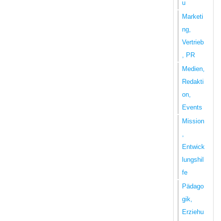
u
Marketi
ng,
Vertrieb
, PR
Medien,
Redakti
on,
Events
Mission
,
Entwick
lungshil
fe
Pädago
gik,
Erziehu