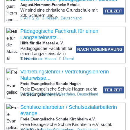
August-Hermann-Francke Schule
Wir sind eine christliche Grundschule mit
TEILZEIT
200 Schülern und ..
AHFS_gi
Hessen, Deutschland
Pädagogische Fachkraft für einen
Langzeiteinsatz...
Hilfe für die Massai e. V.
Pädagogische Fachkraft für
NACH VEREINBARUNG
einen Langzeiteinsatz in
Tansan..
Hilfe für die Massai
Überall
Vertretungslehrer / Vertretungslehrerin
Naturwisse...
Freie Evangelische Schule Hagen
Freie Evangelische Schule Hagen sucht:
TEILZEIT
Vertretungslehrer / V..
VEBS
Nordrhein-Westfalen, Deutschland
Schulsozialarbeiter / Schulsozialarbeiterin
evange...
Freie Evangelische Schule Kirchheim e.V.
Freie Evangelische Schule Kirchheim e.V. sucht:
Schulsoziala..
VEBS
Baden-Württemberg, Deutschland