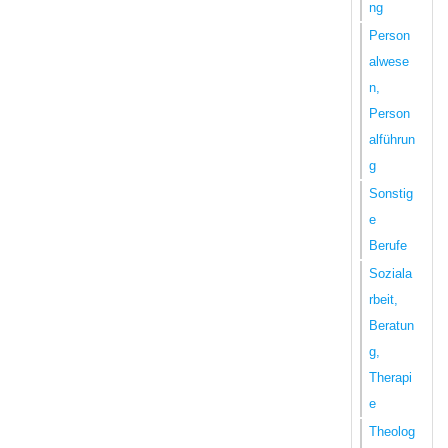
ng
Person
alwese
n,
Person
alführun
g
Sonstig
e
Berufe
Soziala
rbeit,
Beratun
g,
Therapi
e
Theolog