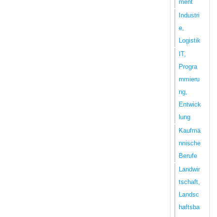
ment
Industri
e,
Logistik
IT,
Progra
mmieru
ng,
Entwick
lung
Kaufmä
nnische
Berufe
Landwir
tschaft,
Landsc
haftsba