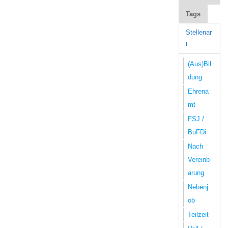
Tags
Stellenar
t
(Aus)Bil
dung
Ehrena
mt
FSJ /
BuFDi
Nach
Vereinb
arung
Nebenj
ob
Teilzeit