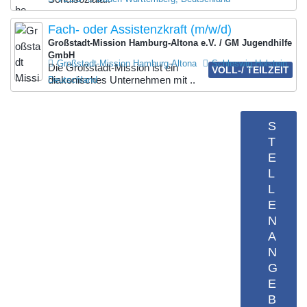
Fach- oder Assistenzkraft (m/w/d)
Großstadt-Mission Hamburg-Altona e.V. / GM Jugendhilfe
GmbH
Großstadt-Mission Hamburg-Altona
Schleswig-Holstein,
Die Großstadt-Mission ist ein
VOLL-/ TEILZEIT
diakonisches Unternehmen mit ..
Deutschland
S
T
E
L
L
E
N
A
N
G
E
B