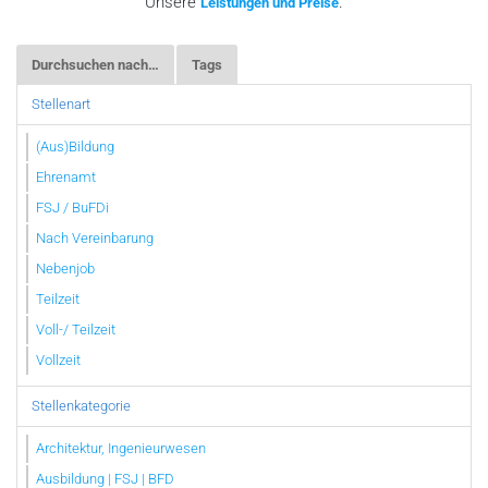
Unsere
.
Leistungen und Preise
Durchsuchen nach…
Tags
Stellenart
(Aus)Bildung
Ehrenamt
FSJ / BuFDi
Nach Vereinbarung
Nebenjob
Teilzeit
Voll-/ Teilzeit
Vollzeit
Stellenkategorie
Architektur, Ingenieurwesen
Ausbildung | FSJ | BFD