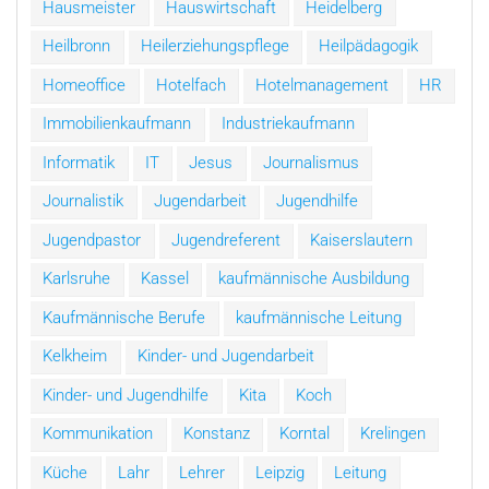
Hausmeister
Hauswirtschaft
Heidelberg
Heilbronn
Heilerziehungspflege
Heilpädagogik
Homeoffice
Hotelfach
Hotelmanagement
HR
Immobilienkaufmann
Industriekaufmann
Informatik
IT
Jesus
Journalismus
Journalistik
Jugendarbeit
Jugendhilfe
Jugendpastor
Jugendreferent
Kaiserslautern
Karlsruhe
Kassel
kaufmännische Ausbildung
Kaufmännische Berufe
kaufmännische Leitung
Kelkheim
Kinder- und Jugendarbeit
Kinder- und Jugendhilfe
Kita
Koch
Kommunikation
Konstanz
Korntal
Krelingen
Küche
Lahr
Lehrer
Leipzig
Leitung