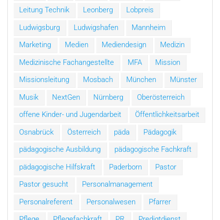
Leitung Technik
Leonberg
Lobpreis
Ludwigsburg
Ludwigshafen
Mannheim
Marketing
Medien
Mediendesign
Medizin
Medizinische Fachangestellte
MFA
Mission
Missionsleitung
Mosbach
München
Münster
Musik
NextGen
Nürnberg
Oberösterreich
offene Kinder- und Jugendarbeit
Öffentlichkeitsarbeit
Osnabrück
Österreich
päda
Pädagogik
pädagogische Ausbildung
pädagogische Fachkraft
pädagogische Hilfskraft
Paderborn
Pastor
Pastor gesucht
Personalmanagement
Personalreferent
Personalwesen
Pfarrer
Pflege
Pflegefachkraft
PR
Predigtdienst