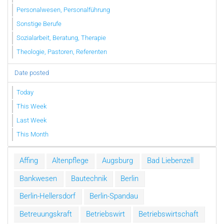
Personalwesen, Personalführung
Sonstige Berufe
Sozialarbeit, Beratung, Therapie
Theologie, Pastoren, Referenten
Date posted
Today
This Week
Last Week
This Month
Affing
Altenpflege
Augsburg
Bad Liebenzell
Bankwesen
Bautechnik
Berlin
Berlin-Hellersdorf
Berlin-Spandau
Betreuungskraft
Betriebswirt
Betriebswirtschaft