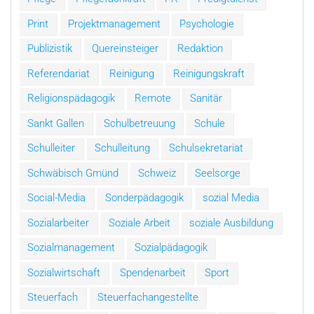
Print
Projektmanagement
Psychologie
Publizistik
Quereinsteiger
Redaktion
Referendariat
Reinigung
Reinigungskraft
Religionspädagogik
Remote
Sanitär
Sankt Gallen
Schulbetreuung
Schule
Schulleiter
Schulleitung
Schulsekretariat
Schwäbisch Gmünd
Schweiz
Seelsorge
Social-Media
Sonderpädagogik
sozial Media
Sozialarbeiter
Soziale Arbeit
soziale Ausbildung
Sozialmanagement
Sozialpädagogik
Sozialwirtschaft
Spendenarbeit
Sport
Steuerfach
Steuerfachangestellte