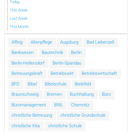
Today
This Week
Last Week
This Month
Affing
Altenpflege
Augsburg
Bad Liebenzell
Bankwesen
Bautechnik
Berlin
Berlin-Hellersdorf
Berlin-Spandau
Betreuungskraft
Betriebswirt
Betriebswirtschaft
BFD
Bibel
Bibelschule
Bielefeld
Braunschweig
Bremen
Buchhaltung
Büro
Büromanagement
BWL
Chemnitz
christliche Betreuung
christliche Grundschule
christliche Kita
christliche Schule