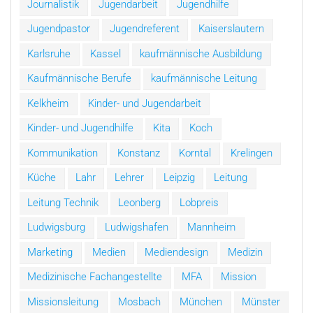
Journalistik
Jugendarbeit
Jugendhilfe
Jugendpastor
Jugendreferent
Kaiserslautern
Karlsruhe
Kassel
kaufmännische Ausbildung
Kaufmännische Berufe
kaufmännische Leitung
Kelkheim
Kinder- und Jugendarbeit
Kinder- und Jugendhilfe
Kita
Koch
Kommunikation
Konstanz
Korntal
Krelingen
Küche
Lahr
Lehrer
Leipzig
Leitung
Leitung Technik
Leonberg
Lobpreis
Ludwigsburg
Ludwigshafen
Mannheim
Marketing
Medien
Mediendesign
Medizin
Medizinische Fachangestellte
MFA
Mission
Missionsleitung
Mosbach
München
Münster