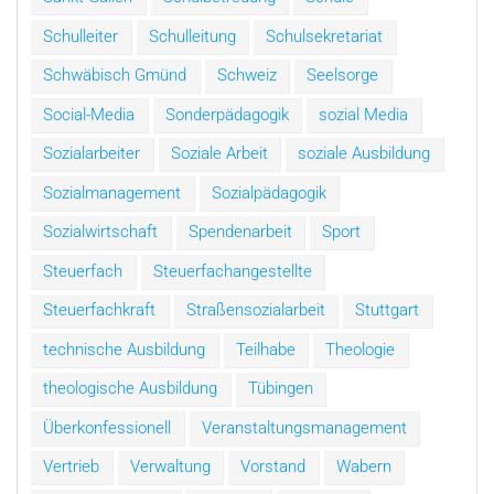
Schulleiter
Schulleitung
Schulsekretariat
Schwäbisch Gmünd
Schweiz
Seelsorge
Social-Media
Sonderpädagogik
sozial Media
Sozialarbeiter
Soziale Arbeit
soziale Ausbildung
Sozialmanagement
Sozialpädagogik
Sozialwirtschaft
Spendenarbeit
Sport
Steuerfach
Steuerfachangestellte
Steuerfachkraft
Straßensozialarbeit
Stuttgart
technische Ausbildung
Teilhabe
Theologie
theologische Ausbildung
Tübingen
Überkonfessionell
Veranstaltungsmanagement
Vertrieb
Verwaltung
Vorstand
Wabern