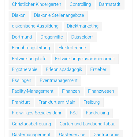
Christlicher Kindergarten
Controlling
Darmstadt
Diakon
Diakonie Stellenangebote
diakonische Ausbildung
Direktmarketing
Dortmund
Drogenhilfe
Düsseldorf
Einrichtungsleitung
Elektrotechnik
Entwicklungshilfe
Entwicklungszusammenarbeit
Ergotherapie
Erlebnispädagogik
Erzieher
Esslingen
Eventmanagement
Facility-Management
Finanzen
Finanzwesen
Frankfurt
Frankfurt am Main
Freiburg
Freiwilliges Soziales Jahr
FSJ
Fundraising
Ganztagsbetreuung
Garten und Landschaftsbau
Gästemanagement
Gästeservice
Gastronomie