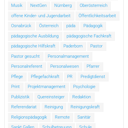
Musik
NextGen
Nürnberg
Oberösterreich
offene Kinder- und Jugendarbeit
Öffentlichkeitsarbeit
Osnabrück
Österreich
päda
Pädagogik
pädagogische Ausbildung
pädagogische Fachkraft
pädagogische Hilfskraft
Paderborn
Pastor
Pastor gesucht
Personalmanagement
Personalreferent
Personalwesen
Pfarrer
Pflege
Pflegefachkraft
PR
Predigtdienst
Print
Projektmanagement
Psychologie
Publizistik
Quereinsteiger
Redaktion
Referendariat
Reinigung
Reinigungskraft
Religionspädagogik
Remote
Sanitär
Sankt Gallen
Schulbetreuung
Schule