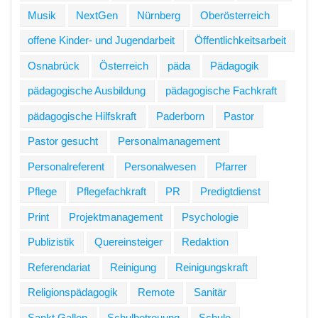
Musik
NextGen
Nürnberg
Oberösterreich
offene Kinder- und Jugendarbeit
Öffentlichkeitsarbeit
Osnabrück
Österreich
päda
Pädagogik
pädagogische Ausbildung
pädagogische Fachkraft
pädagogische Hilfskraft
Paderborn
Pastor
Pastor gesucht
Personalmanagement
Personalreferent
Personalwesen
Pfarrer
Pflege
Pflegefachkraft
PR
Predigtdienst
Print
Projektmanagement
Psychologie
Publizistik
Quereinsteiger
Redaktion
Referendariat
Reinigung
Reinigungskraft
Religionspädagogik
Remote
Sanitär
Sankt Gallen
Schulbetreuung
Schule