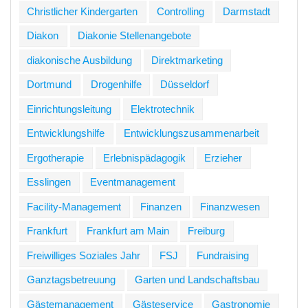
Christlicher Kindergarten
Controlling
Darmstadt
Diakon
Diakonie Stellenangebote
diakonische Ausbildung
Direktmarketing
Dortmund
Drogenhilfe
Düsseldorf
Einrichtungsleitung
Elektrotechnik
Entwicklungshilfe
Entwicklungszusammenarbeit
Ergotherapie
Erlebnispädagogik
Erzieher
Esslingen
Eventmanagement
Facility-Management
Finanzen
Finanzwesen
Frankfurt
Frankfurt am Main
Freiburg
Freiwilliges Soziales Jahr
FSJ
Fundraising
Ganztagsbetreuung
Garten und Landschaftsbau
Gästemanagement
Gästeservice
Gastronomie