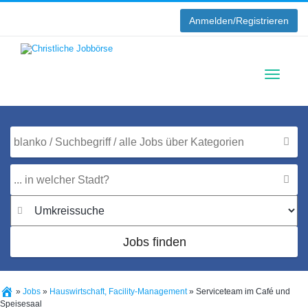
Anmelden/Registrieren
Toggle
navigati
Jobs finden
»
Jobs
»
Hauswirtschaft, Facility-Management
»
Serviceteam im Café und
Speisesaal