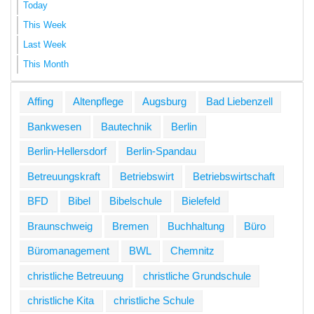
Today
This Week
Last Week
This Month
Affing
Altenpflege
Augsburg
Bad Liebenzell
Bankwesen
Bautechnik
Berlin
Berlin-Hellersdorf
Berlin-Spandau
Betreuungskraft
Betriebswirt
Betriebswirtschaft
BFD
Bibel
Bibelschule
Bielefeld
Braunschweig
Bremen
Buchhaltung
Büro
Büromanagement
BWL
Chemnitz
christliche Betreuung
christliche Grundschule
christliche Kita
christliche Schule