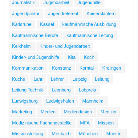
Journalistik
Jugendarbeit
Jugendhilfe
Jugendpastor
Jugendreferent
Kaiserslautern
Karlsruhe
Kassel
kaufmännische Ausbildung
Kaufmännische Berufe
kaufmännische Leitung
Kelkheim
Kinder- und Jugendarbeit
Kinder- und Jugendhilfe
Kita
Koch
Kommunikation
Konstanz
Korntal
Krelingen
Küche
Lahr
Lehrer
Leipzig
Leitung
Leitung Technik
Leonberg
Lobpreis
Ludwigsburg
Ludwigshafen
Mannheim
Marketing
Medien
Mediendesign
Medizin
Medizinische Fachangestellte
MFA
Mission
Missionsleitung
Mosbach
München
Münster