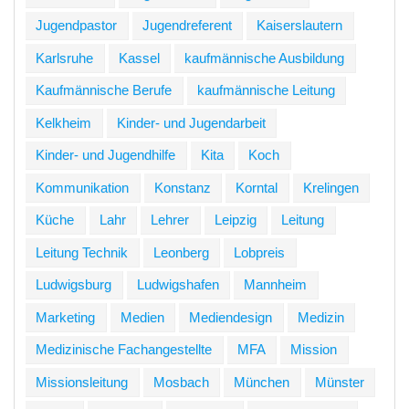
Jugendpastor
Jugendreferent
Kaiserslautern
Karlsruhe
Kassel
kaufmännische Ausbildung
Kaufmännische Berufe
kaufmännische Leitung
Kelkheim
Kinder- und Jugendarbeit
Kinder- und Jugendhilfe
Kita
Koch
Kommunikation
Konstanz
Korntal
Krelingen
Küche
Lahr
Lehrer
Leipzig
Leitung
Leitung Technik
Leonberg
Lobpreis
Ludwigsburg
Ludwigshafen
Mannheim
Marketing
Medien
Mediendesign
Medizin
Medizinische Fachangestellte
MFA
Mission
Missionsleitung
Mosbach
München
Münster