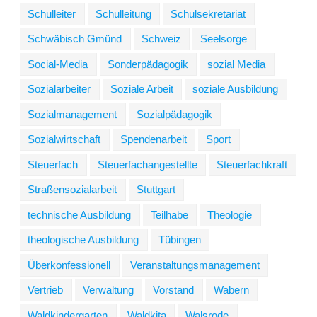
Schulleiter
Schulleitung
Schulsekretariat
Schwäbisch Gmünd
Schweiz
Seelsorge
Social-Media
Sonderpädagogik
sozial Media
Sozialarbeiter
Soziale Arbeit
soziale Ausbildung
Sozialmanagement
Sozialpädagogik
Sozialwirtschaft
Spendenarbeit
Sport
Steuerfach
Steuerfachangestellte
Steuerfachkraft
Straßensozialarbeit
Stuttgart
technische Ausbildung
Teilhabe
Theologie
theologische Ausbildung
Tübingen
Überkonfessionell
Veranstaltungsmanagement
Vertrieb
Verwaltung
Vorstand
Wabern
Waldkindergarten
Waldkita
Walsrode