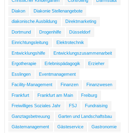
Christlicher Kindergarten
Controlling
Darmstadt
Diakon
Diakonie Stellenangebote
diakonische Ausbildung
Direktmarketing
Dortmund
Drogenhilfe
Düsseldorf
Einrichtungsleitung
Elektrotechnik
Entwicklungshilfe
Entwicklungszusammenarbeit
Ergotherapie
Erlebnispädagogik
Erzieher
Esslingen
Eventmanagement
Facility-Management
Finanzen
Finanzwesen
Frankfurt
Frankfurt am Main
Freiburg
Freiwilliges Soziales Jahr
FSJ
Fundraising
Ganztagsbetreuung
Garten und Landschaftsbau
Gästemanagement
Gästeservice
Gastronomie