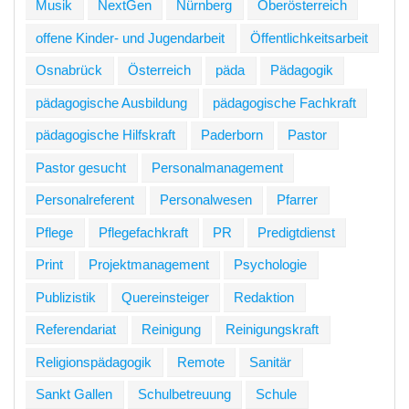
Musik
NextGen
Nürnberg
Oberösterreich
offene Kinder- und Jugendarbeit
Öffentlichkeitsarbeit
Osnabrück
Österreich
päda
Pädagogik
pädagogische Ausbildung
pädagogische Fachkraft
pädagogische Hilfskraft
Paderborn
Pastor
Pastor gesucht
Personalmanagement
Personalreferent
Personalwesen
Pfarrer
Pflege
Pflegefachkraft
PR
Predigtdienst
Print
Projektmanagement
Psychologie
Publizistik
Quereinsteiger
Redaktion
Referendariat
Reinigung
Reinigungskraft
Religionspädagogik
Remote
Sanitär
Sankt Gallen
Schulbetreuung
Schule