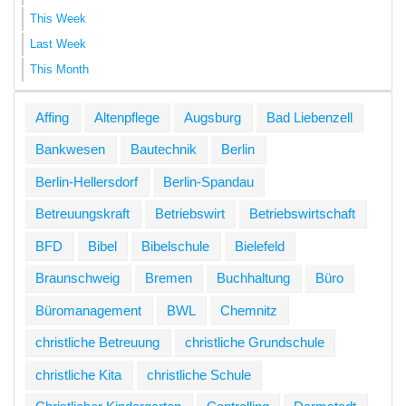
This Week
Last Week
This Month
Affing
Altenpflege
Augsburg
Bad Liebenzell
Bankwesen
Bautechnik
Berlin
Berlin-Hellersdorf
Berlin-Spandau
Betreuungskraft
Betriebswirt
Betriebswirtschaft
BFD
Bibel
Bibelschule
Bielefeld
Braunschweig
Bremen
Buchhaltung
Büro
Büromanagement
BWL
Chemnitz
christliche Betreuung
christliche Grundschule
christliche Kita
christliche Schule