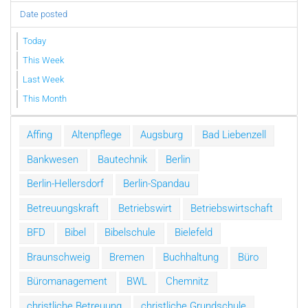
Date posted
Today
This Week
Last Week
This Month
Affing
Altenpflege
Augsburg
Bad Liebenzell
Bankwesen
Bautechnik
Berlin
Berlin-Hellersdorf
Berlin-Spandau
Betreuungskraft
Betriebswirt
Betriebswirtschaft
BFD
Bibel
Bibelschule
Bielefeld
Braunschweig
Bremen
Buchhaltung
Büro
Büromanagement
BWL
Chemnitz
christliche Betreuung
christliche Grundschule