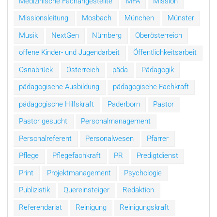
Medizinische Fachangestellte
MFA
Mission
Missionsleitung
Mosbach
München
Münster
Musik
NextGen
Nürnberg
Oberösterreich
offene Kinder- und Jugendarbeit
Öffentlichkeitsarbeit
Osnabrück
Österreich
päda
Pädagogik
pädagogische Ausbildung
pädagogische Fachkraft
pädagogische Hilfskraft
Paderborn
Pastor
Pastor gesucht
Personalmanagement
Personalreferent
Personalwesen
Pfarrer
Pflege
Pflegefachkraft
PR
Predigtdienst
Print
Projektmanagement
Psychologie
Publizistik
Quereinsteiger
Redaktion
Referendariat
Reinigung
Reinigungskraft