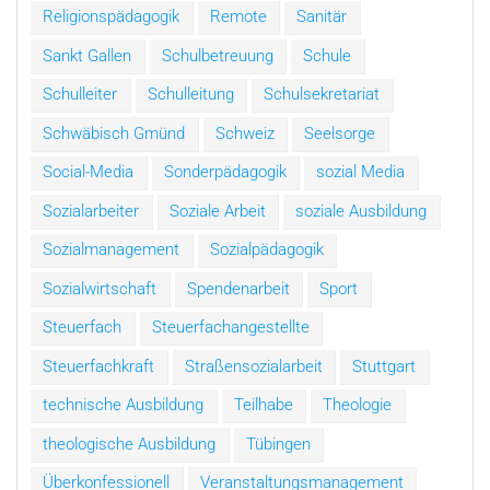
Religionspädagogik
Remote
Sanitär
Sankt Gallen
Schulbetreuung
Schule
Schulleiter
Schulleitung
Schulsekretariat
Schwäbisch Gmünd
Schweiz
Seelsorge
Social-Media
Sonderpädagogik
sozial Media
Sozialarbeiter
Soziale Arbeit
soziale Ausbildung
Sozialmanagement
Sozialpädagogik
Sozialwirtschaft
Spendenarbeit
Sport
Steuerfach
Steuerfachangestellte
Steuerfachkraft
Straßensozialarbeit
Stuttgart
technische Ausbildung
Teilhabe
Theologie
theologische Ausbildung
Tübingen
Überkonfessionell
Veranstaltungsmanagement