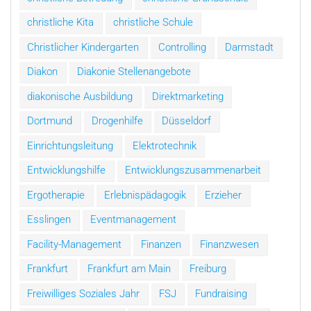
christliche Kita
christliche Schule
Christlicher Kindergarten
Controlling
Darmstadt
Diakon
Diakonie Stellenangebote
diakonische Ausbildung
Direktmarketing
Dortmund
Drogenhilfe
Düsseldorf
Einrichtungsleitung
Elektrotechnik
Entwicklungshilfe
Entwicklungszusammenarbeit
Ergotherapie
Erlebnispädagogik
Erzieher
Esslingen
Eventmanagement
Facility-Management
Finanzen
Finanzwesen
Frankfurt
Frankfurt am Main
Freiburg
Freiwilliges Soziales Jahr
FSJ
Fundraising