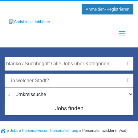
Anmelden/Registrieren
Toggle
navigatio
Jobs finden
»
Jobs
»
Personalwesen, Personalführung
»
Personalentwickler (m/w/d)