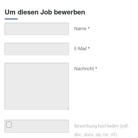
Um diesen Job bewerben
Name
*
E-Mail
*
Nachricht
*
Bewerbung hochladen (pdf,
doc, docx, zip, txt, rtf)