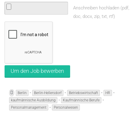
Anschreiben hochladen (pdf,
doc, docx, zip, txt, rtf)
-
-
-
-
Berlin
Berlin-Hellersdorf
Betriebswirtschaft
HR
-
-
kaufmännische Ausbildung
Kaufmännische Berufe
-
Personalmanagement
Personalwesen