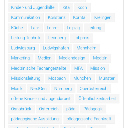
Kinder- und Jugendhilfe
Kita
Koch
Kommunikation
Konstanz
Korntal
Krelingen
Küche
Lahr
Lehrer
Leipzig
Leitung
Leitung Technik
Leonberg
Lobpreis
Ludwigsburg
Ludwigshafen
Mannheim
Marketing
Medien
Mediendesign
Medizin
Medizinische Fachangestellte
MFA
Mission
Missionsleitung
Mosbach
München
Münster
Musik
NextGen
Nürnberg
Oberösterreich
offene Kinder- und Jugendarbeit
Öffentlichkeitsarbeit
Osnabrück
Österreich
päda
Pädagogik
pädagogische Ausbildung
pädagogische Fachkraft