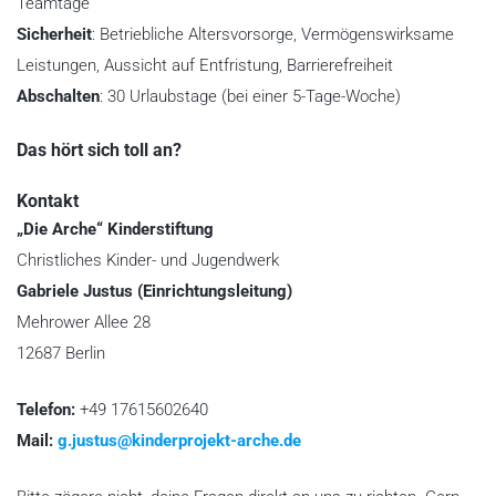
Teamtage
Sicherheit
: Betriebliche Altersvorsorge, Vermögenswirksame
Leistungen, Aussicht auf Entfristung, Barrierefreiheit
Abschalten
: 30 Urlaubstage (bei einer 5-Tage-Woche)
Das hört sich toll an?
K
Kontakt
l
„Die Arche“ Kinderstiftung
i
Christliches Kinder- und Jugendwerk
c
Gabriele Justus (Einrichtungsleitung)
k
Mehrower Allee 28
e
12687 Berlin
n
S
Telefon:
+49 17615602640
i
Mail:
g.justus@kinderprojekt-arche.de
e
a