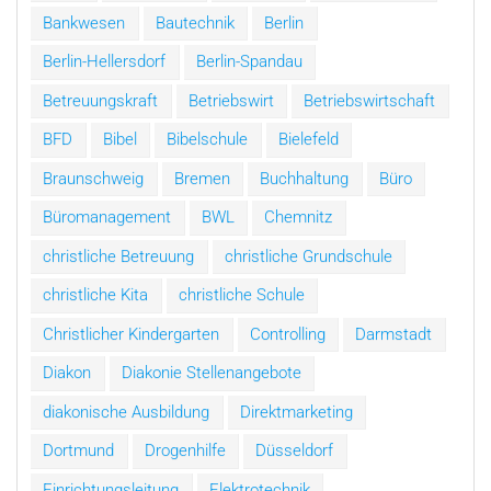
Bankwesen
Bautechnik
Berlin
Berlin-Hellersdorf
Berlin-Spandau
Betreuungskraft
Betriebswirt
Betriebswirtschaft
BFD
Bibel
Bibelschule
Bielefeld
Braunschweig
Bremen
Buchhaltung
Büro
Büromanagement
BWL
Chemnitz
christliche Betreuung
christliche Grundschule
christliche Kita
christliche Schule
Christlicher Kindergarten
Controlling
Darmstadt
Diakon
Diakonie Stellenangebote
diakonische Ausbildung
Direktmarketing
Dortmund
Drogenhilfe
Düsseldorf
Einrichtungsleitung
Elektrotechnik