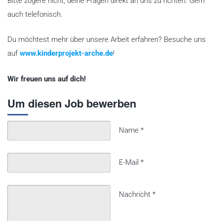
Bitte zögere nicht, deine Fragen direkt an uns zu richten. Gern
u
auch telefonisch.
f
d
Du möchtest mehr über unsere Arbeit erfahren? Besuche uns
i
auf
www.kinderprojekt-arche.de
!
e
Wir freuen uns auf dich!
s
e
Um diesen Job bewerben
n
L
Name
*
i
n
k
E-Mail
*
,
u
Nachricht
*
m
s