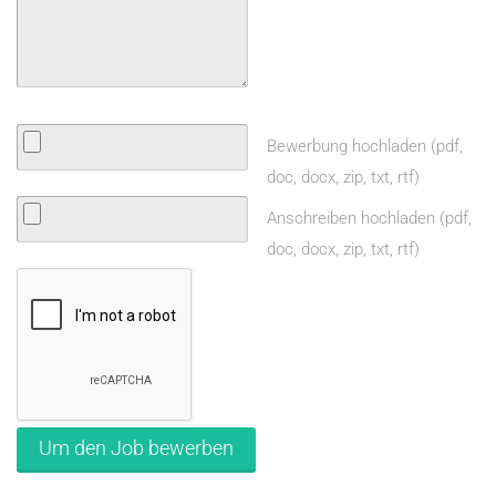
i
c
h
f
Bewerbung hochladen (pdf,
ü
doc, docx, zip, txt, rtf)
r
d
Anschreiben hochladen (pdf,
i
doc, docx, zip, txt, rtf)
e
S
t
e
l
l
e
z