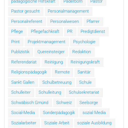
pädagogische Hilfskraft
Paderborn
Pastor
Pastor gesucht
Personalmanagement
Personalreferent
Personalwesen
Pfarrer
Pflege
Pflegefachkraft
PR
Predigtdienst
Print
Projektmanagement
Psychologie
Publizistik
Quereinsteiger
Redaktion
Referendariat
Reinigung
Reinigungskraft
Religionspädagogik
Remote
Sanitär
Sankt Gallen
Schulbetreuung
Schule
Schulleiter
Schulleitung
Schulsekretariat
Schwäbisch Gmünd
Schweiz
Seelsorge
Social-Media
Sonderpädagogik
sozial Media
Sozialarbeiter
Soziale Arbeit
soziale Ausbildung