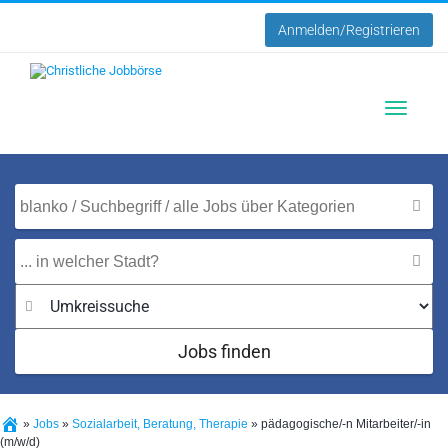
Anmelden/Registrieren
Toggle
navigatio
Jobs finden
»
Jobs
»
Sozialarbeit, Beratung, Therapie
»
pädagogische/-n Mitarbeiter/-in
(m/w/d)