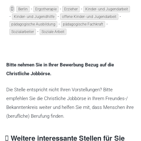
u
-
-
-
Berlin
Ergotherapie
Erzieher
Kinder- und Jugendarbeit
b
-
-
-
Kinder- und Jugendhilfe
offene Kinder- und Jugendarbeit
e
-
-
pädagogische Ausbildung
pädagogische Fachkraft
-
Sozialarbeiter
Soziale Arbeit
w
e
r
b
Bitte nehmen Sie in Ihrer Bewerbung Bezug auf die
e
Christliche Jobbörse.
n
.
Die Stelle entspricht nicht Ihren Vorstellungen? Bitte
empfehlen Sie die Christliche Jobbörse in Ihrem Freundes-/
Bekanntenkreis weiter und helfen Sie mit, dass Menschen ihre
(berufliche) Berufung finden.
Weitere interessante Stellen für Sie