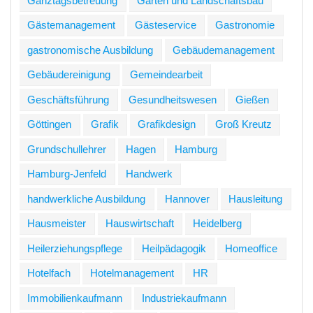
Ganztagsbetreuung
Garten und Landschaftsbau
Gästemanagement
Gästeservice
Gastronomie
gastronomische Ausbildung
Gebäudemanagement
Gebäudereinigung
Gemeindearbeit
Geschäftsführung
Gesundheitswesen
Gießen
Göttingen
Grafik
Grafikdesign
Groß Kreutz
Grundschullehrer
Hagen
Hamburg
Hamburg-Jenfeld
Handwerk
handwerkliche Ausbildung
Hannover
Hausleitung
Hausmeister
Hauswirtschaft
Heidelberg
Heilerziehungspflege
Heilpädagogik
Homeoffice
Hotelfach
Hotelmanagement
HR
Immobilienkaufmann
Industriekaufmann