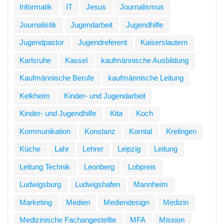
Informatik
IT
Jesus
Journalismus
Journalistik
Jugendarbeit
Jugendhilfe
Jugendpastor
Jugendreferent
Kaiserslautern
Karlsruhe
Kassel
kaufmännische Ausbildung
Kaufmännische Berufe
kaufmännische Leitung
Kelkheim
Kinder- und Jugendarbeit
Kinder- und Jugendhilfe
Kita
Koch
Kommunikation
Konstanz
Korntal
Krelingen
Küche
Lahr
Lehrer
Leipzig
Leitung
Leitung Technik
Leonberg
Lobpreis
Ludwigsburg
Ludwigshafen
Mannheim
Marketing
Medien
Mediendesign
Medizin
Medizinische Fachangestellte
MFA
Mission