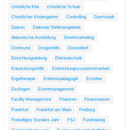
christliche Kita
christliche Schule
Christlicher Kindergarten
Controlling
Darmstadt
Diakon
Diakonie Stellenangebote
diakonische Ausbildung
Direktmarketing
Dortmund
Drogenhilfe
Düsseldorf
Einrichtungsleitung
Elektrotechnik
Entwicklungshilfe
Entwicklungszusammenarbeit
Ergotherapie
Erlebnispädagogik
Erzieher
Esslingen
Eventmanagement
Facility-Management
Finanzen
Finanzwesen
Frankfurt
Frankfurt am Main
Freiburg
Freiwilliges Soziales Jahr
FSJ
Fundraising