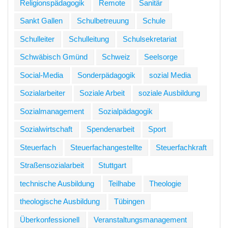
Religionspädagogik
Remote
Sanitär
Sankt Gallen
Schulbetreuung
Schule
Schulleiter
Schulleitung
Schulsekretariat
Schwäbisch Gmünd
Schweiz
Seelsorge
Social-Media
Sonderpädagogik
sozial Media
Sozialarbeiter
Soziale Arbeit
soziale Ausbildung
Sozialmanagement
Sozialpädagogik
Sozialwirtschaft
Spendenarbeit
Sport
Steuerfach
Steuerfachangestellte
Steuerfachkraft
Straßensozialarbeit
Stuttgart
technische Ausbildung
Teilhabe
Theologie
theologische Ausbildung
Tübingen
Überkonfessionell
Veranstaltungsmanagement