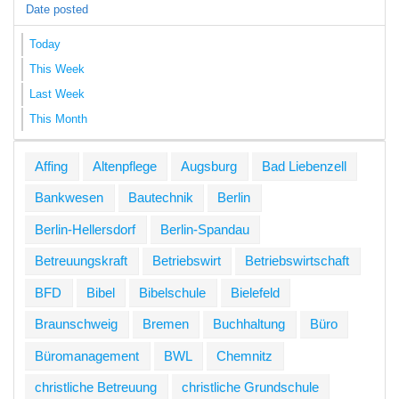
Date posted
Today
This Week
Last Week
This Month
Affing
Altenpflege
Augsburg
Bad Liebenzell
Bankwesen
Bautechnik
Berlin
Berlin-Hellersdorf
Berlin-Spandau
Betreuungskraft
Betriebswirt
Betriebswirtschaft
BFD
Bibel
Bibelschule
Bielefeld
Braunschweig
Bremen
Buchhaltung
Büro
Büromanagement
BWL
Chemnitz
christliche Betreuung
christliche Grundschule