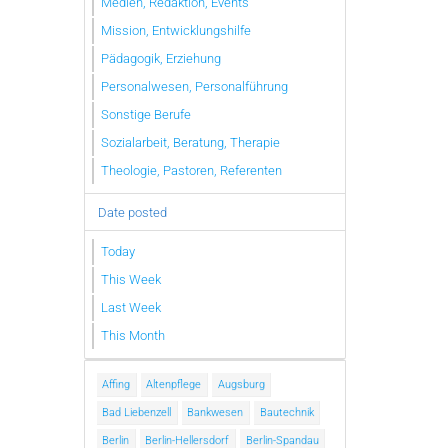
Medien, Redaktion, Events
Mission, Entwicklungshilfe
Pädagogik, Erziehung
Personalwesen, Personalführung
Sonstige Berufe
Sozialarbeit, Beratung, Therapie
Theologie, Pastoren, Referenten
Date posted
Today
This Week
Last Week
This Month
Affing
Altenpflege
Augsburg
Bad Liebenzell
Bankwesen
Bautechnik
Berlin
Berlin-Hellersdorf
Berlin-Spandau