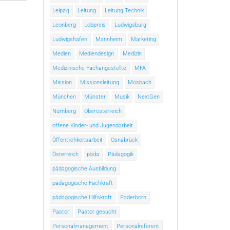
Leipzig
Leitung
Leitung Technik
Leonberg
Lobpreis
Ludwigsburg
Ludwigshafen
Mannheim
Marketing
Medien
Mediendesign
Medizin
Medizinische Fachangestellte
MFA
Mission
Missionsleitung
Mosbach
München
Münster
Musik
NextGen
Nürnberg
Oberösterreich
offene Kinder- und Jugendarbeit
Öffentlichkeitsarbeit
Osnabrück
Österreich
päda
Pädagogik
pädagogische Ausbildung
pädagogische Fachkraft
pädagogische Hilfskraft
Paderborn
Pastor
Pastor gesucht
Personalmanagement
Personalreferent