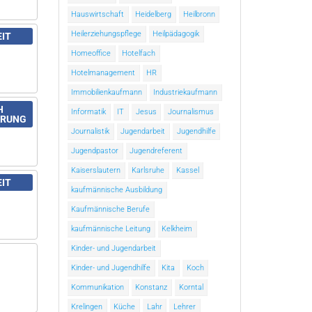
Hauswirtschaft
Heidelberg
Heilbronn
Heilerziehungspflege
Heilpädagogik
EIT
Homeoffice
Hotelfach
Hotelmanagement
HR
Immobilienkaufmann
Industriekaufmann
H
Informatik
IT
Jesus
Journalismus
ARUNG
Journalistik
Jugendarbeit
Jugendhilfe
Jugendpastor
Jugendreferent
Kaiserslautern
Karlsruhe
Kassel
EIT
kaufmännische Ausbildung
Kaufmännische Berufe
kaufmännische Leitung
Kelkheim
Kinder- und Jugendarbeit
Kinder- und Jugendhilfe
Kita
Koch
Kommunikation
Konstanz
Korntal
Krelingen
Küche
Lahr
Lehrer