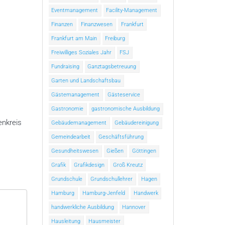
Eventmanagement
Facility-Management
Finanzen
Finanzwesen
Frankfurt
Frankfurt am Main
Freiburg
Freiwilliges Soziales Jahr
FSJ
Fundraising
Ganztagsbetreuung
Garten und Landschaftsbau
Gästemanagement
Gästeservice
Gastronomie
gastronomische Ausbildung
enkreis
Gebäudemanagement
Gebäudereinigung
Gemeindearbeit
Geschäftsführung
Gesundheitswesen
Gießen
Göttingen
Grafik
Grafikdesign
Groß Kreutz
Grundschule
Grundschullehrer
Hagen
Hamburg
Hamburg-Jenfeld
Handwerk
handwerkliche Ausbildung
Hannover
Hausleitung
Hausmeister