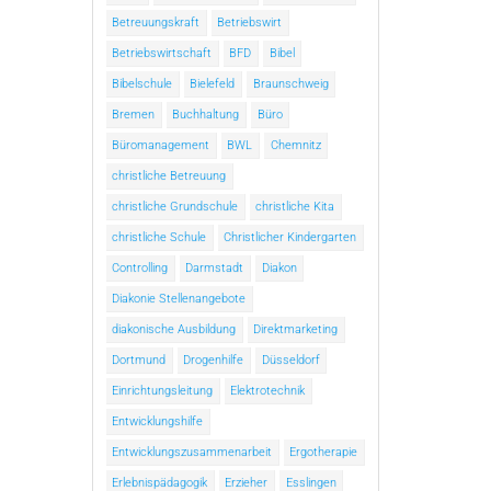
Betreuungskraft
Betriebswirt
Betriebswirtschaft
BFD
Bibel
Bibelschule
Bielefeld
Braunschweig
Bremen
Buchhaltung
Büro
Büromanagement
BWL
Chemnitz
christliche Betreuung
christliche Grundschule
christliche Kita
christliche Schule
Christlicher Kindergarten
Controlling
Darmstadt
Diakon
Diakonie Stellenangebote
diakonische Ausbildung
Direktmarketing
Dortmund
Drogenhilfe
Düsseldorf
Einrichtungsleitung
Elektrotechnik
Entwicklungshilfe
Entwicklungszusammenarbeit
Ergotherapie
Erlebnispädagogik
Erzieher
Esslingen