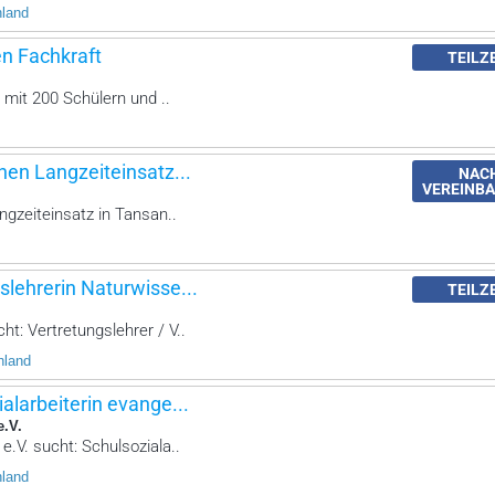
hland
en Fachkraft
TEILZ
 mit 200 Schülern und ..
nen Langzeiteinsatz...
NAC
VEREINB
ngzeiteinsatz in Tansan..
slehrerin Naturwisse...
TEILZ
t: Vertretungslehrer / V..
hland
ialarbeiterin evange...
e.V.
e.V. sucht: Schulsoziala..
hland