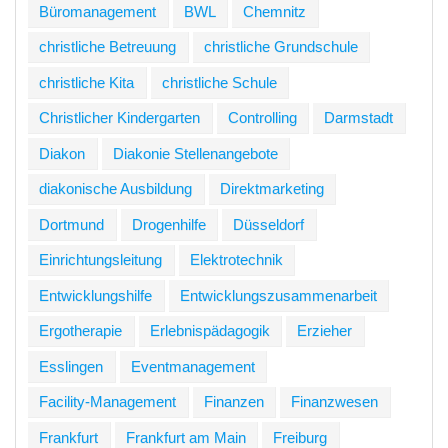
Büromanagement
BWL
Chemnitz
christliche Betreuung
christliche Grundschule
christliche Kita
christliche Schule
Christlicher Kindergarten
Controlling
Darmstadt
Diakon
Diakonie Stellenangebote
diakonische Ausbildung
Direktmarketing
Dortmund
Drogenhilfe
Düsseldorf
Einrichtungsleitung
Elektrotechnik
Entwicklungshilfe
Entwicklungszusammenarbeit
Ergotherapie
Erlebnispädagogik
Erzieher
Esslingen
Eventmanagement
Facility-Management
Finanzen
Finanzwesen
Frankfurt
Frankfurt am Main
Freiburg