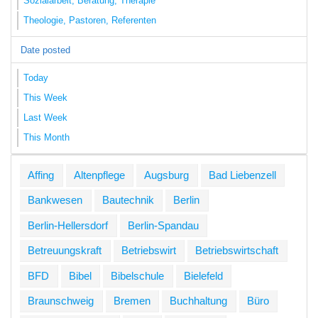
Sozialarbeit, Beratung, Therapie
Theologie, Pastoren, Referenten
Date posted
Today
This Week
Last Week
This Month
Affing
Altenpflege
Augsburg
Bad Liebenzell
Bankwesen
Bautechnik
Berlin
Berlin-Hellersdorf
Berlin-Spandau
Betreuungskraft
Betriebswirt
Betriebswirtschaft
BFD
Bibel
Bibelschule
Bielefeld
Braunschweig
Bremen
Buchhaltung
Büro