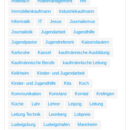
Hotelfach
Hotelmanagement
HR
Immobilienkaufmann
Industriekaufmann
Informatik
IT
Jesus
Journalismus
Journalistik
Jugendarbeit
Jugendhilfe
Jugendpastor
Jugendreferent
Kaiserslautern
Karlsruhe
Kassel
kaufmännische Ausbildung
Kaufmännische Berufe
kaufmännische Leitung
Kelkheim
Kinder- und Jugendarbeit
Kinder- und Jugendhilfe
Kita
Koch
Kommunikation
Konstanz
Korntal
Krelingen
Küche
Lahr
Lehrer
Leipzig
Leitung
Leitung Technik
Leonberg
Lobpreis
Ludwigsburg
Ludwigshafen
Mannheim