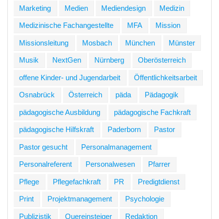
Marketing
Medien
Mediendesign
Medizin
Medizinische Fachangestellte
MFA
Mission
Missionsleitung
Mosbach
München
Münster
Musik
NextGen
Nürnberg
Oberösterreich
offene Kinder- und Jugendarbeit
Öffentlichkeitsarbeit
Osnabrück
Österreich
päda
Pädagogik
pädagogische Ausbildung
pädagogische Fachkraft
pädagogische Hilfskraft
Paderborn
Pastor
Pastor gesucht
Personalmanagement
Personalreferent
Personalwesen
Pfarrer
Pflege
Pflegefachkraft
PR
Predigtdienst
Print
Projektmanagement
Psychologie
Publizistik
Quereinsteiger
Redaktion