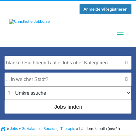
Anmelden/Registrieren
Toggle
navigati
Jobs finden
»
Jobs
»
Sozialarbeit, Beratung, Therapie
»
LänderreferentIn (m/w/d)