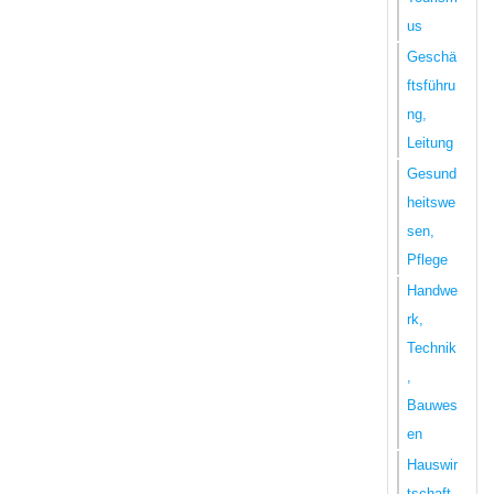
us
Geschä
ftsführu
ng,
Leitung
Gesund
heitswe
sen,
Pflege
Handwe
rk,
Technik
,
Bauwes
en
Hauswir
tschaft,