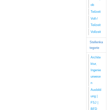
ob
Teilzeit
Voll-/
Teilzeit
Vollzeit
Stellenka
tegorie
Archite
ktur,
Ingenie
urwese
n
Ausbild
ung |
FSJ |
BFD