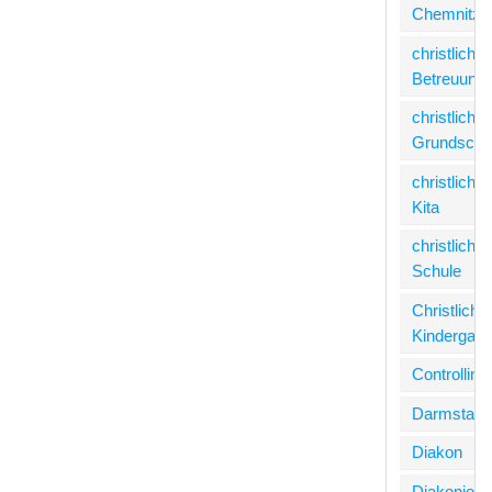
Chemnitz
christliche
Betreuung
christliche
Grundschu
christliche
Kita
christliche
Schule
Christliche
Kindergart
Controlling
Darmstadt
Diakon
Diakonie