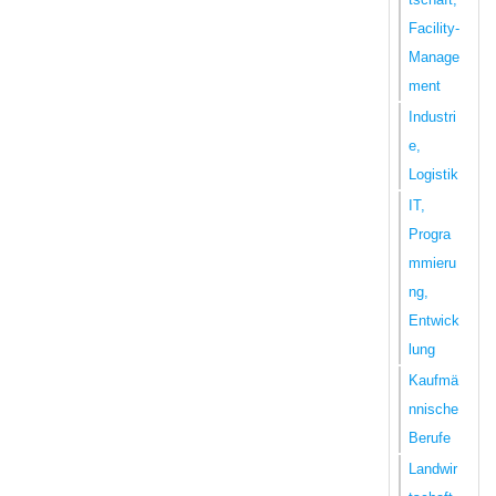
Facility-
Manage
ment
Industri
e,
Logistik
IT,
Progra
mmieru
ng,
Entwick
lung
Kaufmä
nnische
Berufe
Landwir