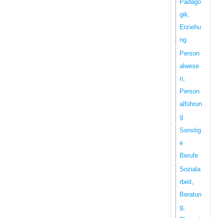
Pädago
gik,
Erziehu
ng
Person
alwese
n,
Person
alführun
g
Sonstig
e
Berufe
Soziala
rbeit,
Beratun
g,