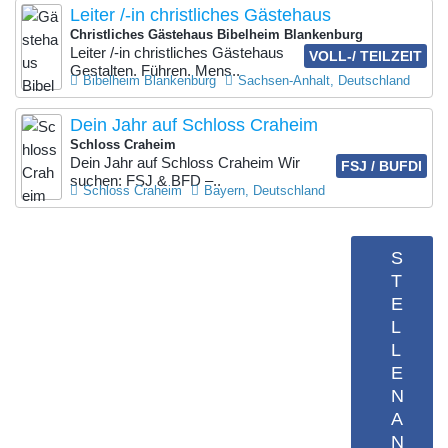
Leiter /-in christliches Gästehaus
Christliches Gästehaus Bibelheim Blankenburg
Leiter /-in christliches Gästehaus
VOLL-/ TEILZEIT
Gestalten. Führen. Mens..
Bibelheim Blankenburg
Sachsen-Anhalt, Deutschland
Dein Jahr auf Schloss Craheim
Schloss Craheim
Dein Jahr auf Schloss Craheim Wir
FSJ / BUFDI
suchen: FSJ & BFD –..
Schloss Craheim
Bayern, Deutschland
S
T
E
L
L
E
N
A
N