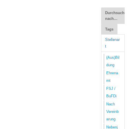
Durchsuchen
nach…
Tags
Stellenar
t
(Aus)Bil
dung
Ehrena
mt
FSJ /
BuFDi
Nach
Vereinb
arung
Nebenj