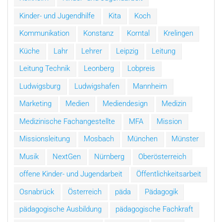
Kinder- und Jugendhilfe
Kita
Koch
Kommunikation
Konstanz
Korntal
Krelingen
Küche
Lahr
Lehrer
Leipzig
Leitung
Leitung Technik
Leonberg
Lobpreis
Ludwigsburg
Ludwigshafen
Mannheim
Marketing
Medien
Mediendesign
Medizin
Medizinische Fachangestellte
MFA
Mission
Missionsleitung
Mosbach
München
Münster
Musik
NextGen
Nürnberg
Oberösterreich
offene Kinder- und Jugendarbeit
Öffentlichkeitsarbeit
Osnabrück
Österreich
päda
Pädagogik
pädagogische Ausbildung
pädagogische Fachkraft