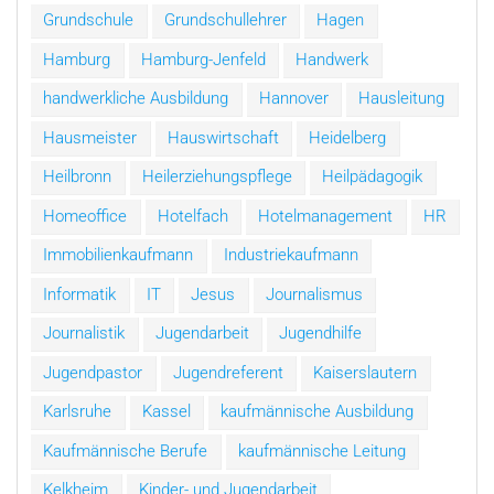
Grundschule
Grundschullehrer
Hagen
Hamburg
Hamburg-Jenfeld
Handwerk
handwerkliche Ausbildung
Hannover
Hausleitung
Hausmeister
Hauswirtschaft
Heidelberg
Heilbronn
Heilerziehungspflege
Heilpädagogik
Homeoffice
Hotelfach
Hotelmanagement
HR
Immobilienkaufmann
Industriekaufmann
Informatik
IT
Jesus
Journalismus
Journalistik
Jugendarbeit
Jugendhilfe
Jugendpastor
Jugendreferent
Kaiserslautern
Karlsruhe
Kassel
kaufmännische Ausbildung
Kaufmännische Berufe
kaufmännische Leitung
Kelkheim
Kinder- und Jugendarbeit