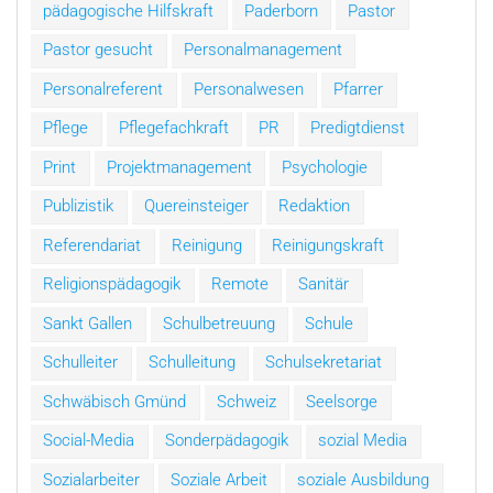
pädagogische Hilfskraft
Paderborn
Pastor
Pastor gesucht
Personalmanagement
Personalreferent
Personalwesen
Pfarrer
Pflege
Pflegefachkraft
PR
Predigtdienst
Print
Projektmanagement
Psychologie
Publizistik
Quereinsteiger
Redaktion
Referendariat
Reinigung
Reinigungskraft
Religionspädagogik
Remote
Sanitär
Sankt Gallen
Schulbetreuung
Schule
Schulleiter
Schulleitung
Schulsekretariat
Schwäbisch Gmünd
Schweiz
Seelsorge
Social-Media
Sonderpädagogik
sozial Media
Sozialarbeiter
Soziale Arbeit
soziale Ausbildung