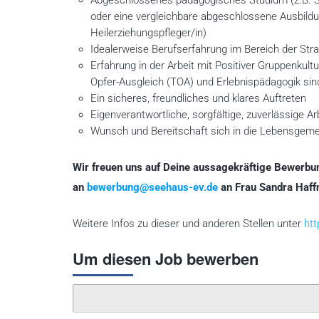
Abgeschlossenes pädagogisches Studium (z.B. S
oder eine vergleichbare abgeschlossene Ausbildun
Heilerziehungspfleger/in)
Idealerweise Berufserfahrung im Bereich der Straf
Erfahrung in der Arbeit mit Positiver Gruppenkultur
Opfer-Ausgleich (TOA) und Erlebnispädagogik sind 
Ein sicheres, freundliches und klares Auftreten
Eigenverantwortliche, sorgfältige, zuverlässige Ar
Wunsch und Bereitschaft sich in die Lebensgemei
Wir freuen uns auf Deine aussagekräftige Bewerbu
an
bewerbung@seehaus-ev.de
an Frau Sandra Haffn
Weitere Infos zu dieser und anderen Stellen unter
htt
Um diesen Job bewerben