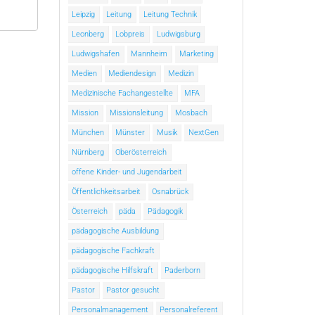
Leipzig
Leitung
Leitung Technik
Leonberg
Lobpreis
Ludwigsburg
Ludwigshafen
Mannheim
Marketing
Medien
Mediendesign
Medizin
Medizinische Fachangestellte
MFA
Mission
Missionsleitung
Mosbach
München
Münster
Musik
NextGen
Nürnberg
Oberösterreich
offene Kinder- und Jugendarbeit
Öffentlichkeitsarbeit
Osnabrück
Österreich
päda
Pädagogik
pädagogische Ausbildung
pädagogische Fachkraft
pädagogische Hilfskraft
Paderborn
Pastor
Pastor gesucht
Personalmanagement
Personalreferent