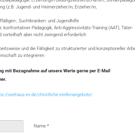
ozialpädagogik, Erziehungs-/Bildungswissenschaften, Sonderpädagog
g (z.B. Jugend- und Heimerzieher/in, Erzieher/in,
fälligen-, Suchtkranken- und Jugendhilfe
, konfrontativer Pädagogik, Anti-Aggressivitäts-Training (AAT), Täter-
vorteilhaft aber nicht zwingend erforderlich
beitsweise und die Fähigkeit zu strukturierter und konzeptioneller Arbe
nschaft zu integrieren
ng mit Bezugnahme auf unsere Werte gerne per E-Mail
er.
ps://seehaus-ev.de/christliche-stellenangebote/
Name
*