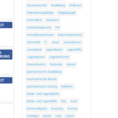
Hauswirtschaft
Heidelberg
Heilbronn
Heilerziehungspflege
Heilpädagogik
Homeoffice
Hotelfach
EIT
Hotelmanagement
HR
Immobilienkaufmann
Industriekaufmann
Informatik
IT
Jesus
Journalismus
Journalistik
Jugendarbeit
Jugendhilfe
H
ARUNG
Jugendpastor
Jugendreferent
Kaiserslautern
Karlsruhe
Kassel
kaufmännische Ausbildung
Kaufmännische Berufe
EIT
kaufmännische Leitung
Kelkheim
Kinder- und Jugendarbeit
Kinder- und Jugendhilfe
Kita
Koch
Kommunikation
Konstanz
Korntal
Krelingen
Küche
Lahr
Lehrer