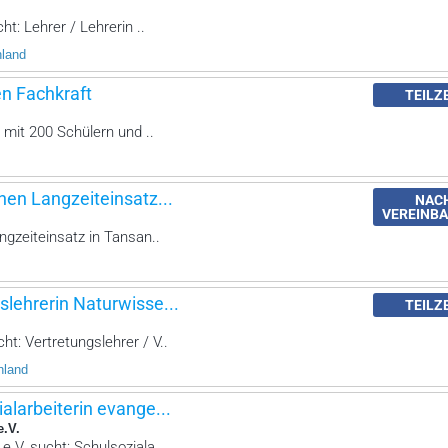
ht: Lehrer / Lehrerin ..
hland
en Fachkraft
TEILZ
 mit 200 Schülern und ..
nen Langzeiteinsatz...
NAC
VEREINB
ngzeiteinsatz in Tansan..
slehrerin Naturwisse...
TEILZ
t: Vertretungslehrer / V..
hland
ialarbeiterin evange...
e.V.
e.V. sucht: Schulsoziala..