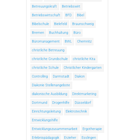
Betreuungskraft
Betriebswirt
Betriebswirtschaft
BFD
Bibel
Bibelschule
Bielefeld
Braunschweig
Bremen
Buchhaltung
Büro
Büromanagement
BWL
Chemnitz
christliche Betreuung
christliche Grundschule
christliche Kita
christliche Schule
Christlicher Kindergarten
Controlling
Darmstadt
Diakon
Diakonie Stellenangebote
diakonische Ausbildung
Direktmarketing
Dortmund
Drogenhilfe
Düsseldorf
Einrichtungsleitung
Elektrotechnik
Entwicklungshilfe
Entwicklungszusammenarbeit
Ergotherapie
Erlebnispädagogik
Erzieher
Esslingen