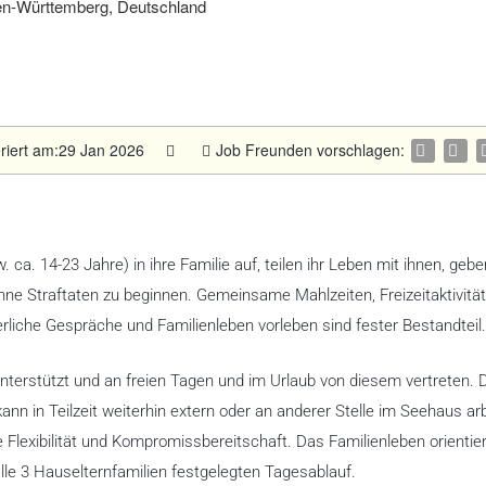
n-Württemberg, Deutschland
eriert am:29 Jan 2026
Job Freunden vorschlagen:
ca. 14-23 Jahre) in ihre Familie auf, teilen ihr Leben mit ihnen, gebe
hne Straftaten zu beginnen. Gemeinsame Mahlzeiten, Freizeitaktivität
liche Gespräche und Familienleben vorleben sind fester Bestandteil.
terstützt und an freien Tagen und im Urlaub von diesem vertreten. 
 kann in Teilzeit weiterhin extern oder an anderer Stelle im Seehaus ar
lexibilität und Kompromissbereitschaft. Das Familienleben orientier
lle 3 Hauselternfamilien festgelegten Tagesablauf.