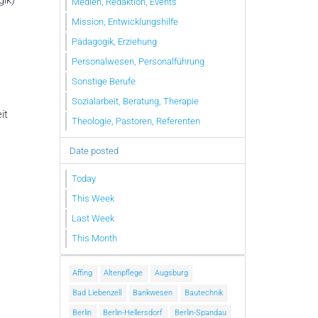
ik)
Medien, Redaktion, Events
Mission, Entwicklungshilfe
Pädagogik, Erziehung
Personalwesen, Personalführung
Sonstige Berufe
Sozialarbeit, Beratung, Therapie
it
Theologie, Pastoren, Referenten
Date posted
Today
This Week
Last Week
This Month
Affing
Altenpflege
Augsburg
Bad Liebenzell
Bankwesen
Bautechnik
Berlin
Berlin-Hellersdorf
Berlin-Spandau