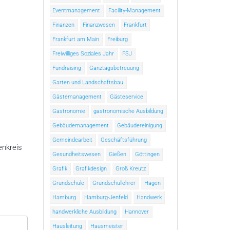
Eventmanagement
Facility-Management
Finanzen
Finanzwesen
Frankfurt
Frankfurt am Main
Freiburg
Freiwilliges Soziales Jahr
FSJ
Fundraising
Ganztagsbetreuung
Garten und Landschaftsbau
Gästemanagement
Gästeservice
Gastronomie
gastronomische Ausbildung
Gebäudemanagement
Gebäudereinigung
Gemeindearbeit
Geschäftsführung
enkreis
Gesundheitswesen
Gießen
Göttingen
Grafik
Grafikdesign
Groß Kreutz
Grundschule
Grundschullehrer
Hagen
Hamburg
Hamburg-Jenfeld
Handwerk
handwerkliche Ausbildung
Hannover
Hausleitung
Hausmeister