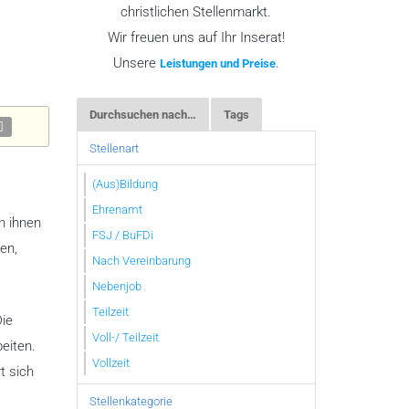
christlichen Stellenmarkt.
Wir freuen uns auf Ihr Inserat!
Unsere
.
Leistungen und Preise
Durchsuchen nach…
Tags
Stellenart
(Aus)Bildung
Ehrenamt
n ihnen
FSJ / BuFDi
en,
Nach Vereinbarung
Nebenjob
Teilzeit
Die
Voll-/ Teilzeit
beiten.
Vollzeit
t sich
Stellenkategorie