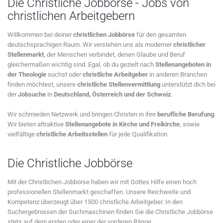
Die Christliche Jobbörse - Jobs von
christlichen Arbeitgebern
Willkommen bei deiner
christlichen Jobbörse
für den gesamten
deutschsprachigen Raum. Wir verstehen uns als moderner
christlicher
Stellenmarkt
, der Menschen verbindet, denen Glaube und Beruf
gleichermaßen wichtig sind. Egal, ob du gezielt nach
Stellenangeboten in
der Theologie
suchst oder
christliche Arbeitgeber
in anderen Branchen
finden möchtest, unsere
christliche Stellenvermittlung
unterstützt dich bei
der
Jobsuche
in
Deutschland, Österreich und der Schweiz
.
Wir schmieden Netzwerk und bringen Christen in ihre
berufliche Berufung
.
Wir bieten attraktive
Stellenangebote in Kirche und Freikirche
, sowie
vielfältige
christliche Arbeitsstellen
für jede Qualifikation.
Die Christliche Jobbörse
Mit der Christlichen Jobbörse haben wir mit Gottes Hilfe einen hoch
professionellen Stellenmarkt geschaffen. Unsere Reichweite und
Kompetenz überzeugt über 1500 christliche Arbeitgeber. In den
Suchergebnissen der Suchmaschinen finden Sie die Christliche Jobbörse
stets auf dem ersten oder einer der vorderen Ränge.