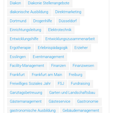
Diakon
Diakonie Stellenangebote
diakonische Ausbildung
Direktmarketing
Dortmund
Drogenhilfe
Düsseldorf
Einrichtungsleitung
Elektrotechnik
Entwicklungshilfe
Entwicklungszusammenarbeit
Ergotherapie
Erlebnispädagogik
Erzieher
Esslingen
Eventmanagement
Facility-Management
Finanzen
Finanzwesen
Frankfurt
Frankfurt am Main
Freiburg
Freiwilliges Soziales Jahr
FSJ
Fundraising
Ganztagsbetreuung
Garten und Landschaftsbau
Gästemanagement
Gästeservice
Gastronomie
gastronomische Ausbildung
Gebäudemanagement