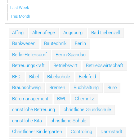
Last Week
This Month
Affing
Altenpflege
Augsburg
Bad Liebenzell
Bankwesen
Bautechnik
Berlin
Berlin-Hellersdorf
Berlin-Spandau
Betreuungskraft
Betriebswirt
Betriebswirtschaft
BFD
Bibel
Bibelschule
Bielefeld
Braunschweig
Bremen
Buchhaltung
Büro
Büromanagement
BWL
Chemnitz
christliche Betreuung
christliche Grundschule
christliche Kita
christliche Schule
Christlicher Kindergarten
Controlling
Darmstadt