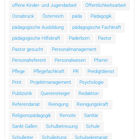
offene Kinder- und Jugendarbeit
Öffentlichkeitsarbeit
Osnabrück
Österreich
päda
Pädagogik
pädagogische Ausbildung
pädagogische Fachkraft
pädagogische Hilfskraft
Paderborn
Pastor
Pastor gesucht
Personalmanagement
Personalreferent
Personalwesen
Pfarrer
Pflege
Pflegefachkraft
PR
Predigtdienst
Print
Projektmanagement
Psychologie
Publizistik
Quereinsteiger
Redaktion
Referendariat
Reinigung
Reinigungskraft
Religionspädagogik
Remote
Sanitär
Sankt Gallen
Schulbetreuung
Schule
Schulleiter
Schulleitung
Schulsekretariat