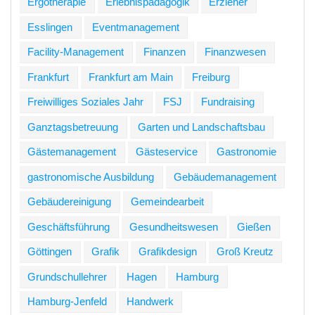
Ergotherapie
Erlebnispädagogik
Erzieher
Esslingen
Eventmanagement
Facility-Management
Finanzen
Finanzwesen
Frankfurt
Frankfurt am Main
Freiburg
Freiwilliges Soziales Jahr
FSJ
Fundraising
Ganztagsbetreuung
Garten und Landschaftsbau
Gästemanagement
Gästeservice
Gastronomie
gastronomische Ausbildung
Gebäudemanagement
Gebäudereinigung
Gemeindearbeit
Geschäftsführung
Gesundheitswesen
Gießen
Göttingen
Grafik
Grafikdesign
Groß Kreutz
Grundschullehrer
Hagen
Hamburg
Hamburg-Jenfeld
Handwerk