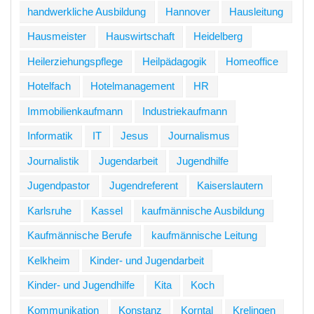
handwerkliche Ausbildung
Hannover
Hausleitung
Hausmeister
Hauswirtschaft
Heidelberg
Heilerziehungspflege
Heilpädagogik
Homeoffice
Hotelfach
Hotelmanagement
HR
Immobilienkaufmann
Industriekaufmann
Informatik
IT
Jesus
Journalismus
Journalistik
Jugendarbeit
Jugendhilfe
Jugendpastor
Jugendreferent
Kaiserslautern
Karlsruhe
Kassel
kaufmännische Ausbildung
Kaufmännische Berufe
kaufmännische Leitung
Kelkheim
Kinder- und Jugendarbeit
Kinder- und Jugendhilfe
Kita
Koch
Kommunikation
Konstanz
Korntal
Krelingen