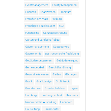
Eventmanagement
Facility-Management
Finanzen
Finanzwesen
Frankfurt
Frankfurt am Main
Freiburg
Freiwilliges Soziales Jahr
FSJ
Fundraising
Ganztagsbetreuung
Garten und Landschaftsbau
Gästemanagement
Gästeservice
Gastronomie
gastronomische Ausbildung
Gebäudemanagement
Gebäudereinigung
Gemeindearbeit
Geschäftsführung
Gesundheitswesen
Gießen
Göttingen
Grafik
Grafikdesign
Groß Kreutz
Grundschule
Grundschullehrer
Hagen
Hamburg
Hamburg-Jenfeld
Handwerk
handwerkliche Ausbildung
Hannover
Hausleitung
Hausmeister