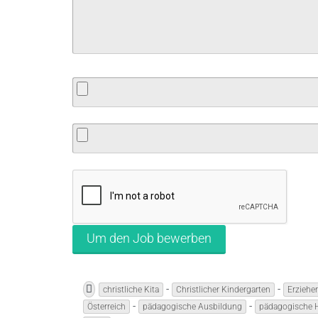
-
-
christliche Kita
Christlicher Kindergarten
Erzieher
-
-
Österreich
pädagogische Ausbildung
pädagogische Hi