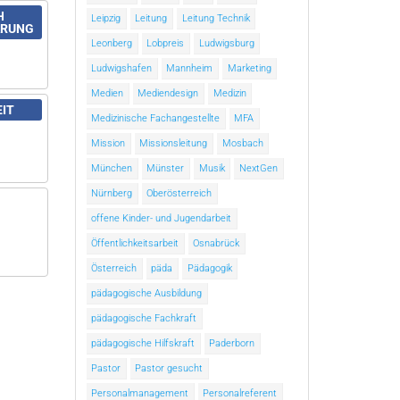
H
Leipzig
Leitung
Leitung Technik
ARUNG
Leonberg
Lobpreis
Ludwigsburg
Ludwigshafen
Mannheim
Marketing
Medien
Mediendesign
Medizin
EIT
Medizinische Fachangestellte
MFA
Mission
Missionsleitung
Mosbach
München
Münster
Musik
NextGen
Nürnberg
Oberösterreich
offene Kinder- und Jugendarbeit
Öffentlichkeitsarbeit
Osnabrück
Österreich
päda
Pädagogik
pädagogische Ausbildung
pädagogische Fachkraft
pädagogische Hilfskraft
Paderborn
Pastor
Pastor gesucht
Personalmanagement
Personalreferent