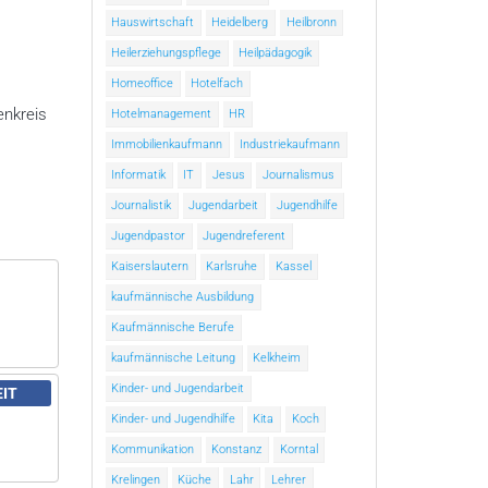
Hauswirtschaft
Heidelberg
Heilbronn
Heilerziehungspflege
Heilpädagogik
Homeoffice
Hotelfach
enkreis
Hotelmanagement
HR
Immobilienkaufmann
Industriekaufmann
Informatik
IT
Jesus
Journalismus
Journalistik
Jugendarbeit
Jugendhilfe
Jugendpastor
Jugendreferent
Kaiserslautern
Karlsruhe
Kassel
kaufmännische Ausbildung
Kaufmännische Berufe
kaufmännische Leitung
Kelkheim
Kinder- und Jugendarbeit
EIT
Kinder- und Jugendhilfe
Kita
Koch
Kommunikation
Konstanz
Korntal
Krelingen
Küche
Lahr
Lehrer