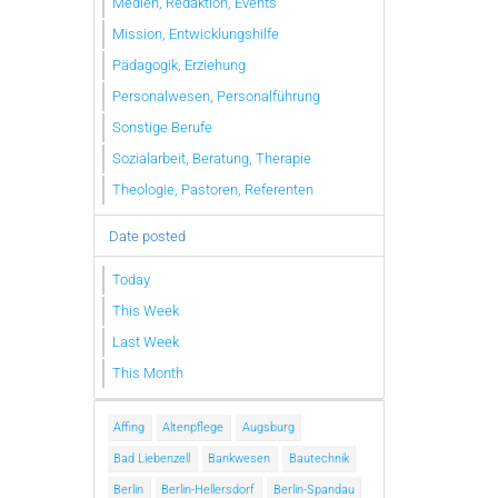
Medien, Redaktion, Events
Mission, Entwicklungshilfe
Pädagogik, Erziehung
Personalwesen, Personalführung
Sonstige Berufe
Sozialarbeit, Beratung, Therapie
Theologie, Pastoren, Referenten
Date posted
Today
This Week
Last Week
This Month
Affing
Altenpflege
Augsburg
Bad Liebenzell
Bankwesen
Bautechnik
Berlin
Berlin-Hellersdorf
Berlin-Spandau