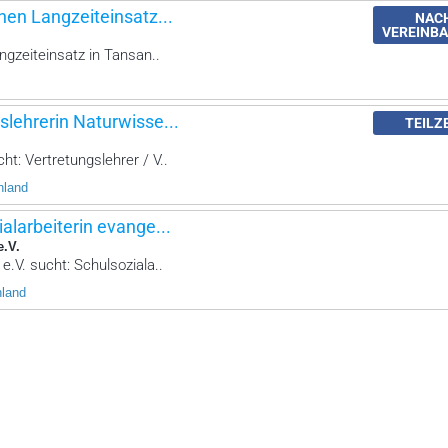
nen Langzeiteinsatz...
NAC
VEREINB
ngzeiteinsatz in Tansan..
slehrerin Naturwisse...
TEILZ
t: Vertretungslehrer / V..
hland
ialarbeiterin evange...
e.V.
e.V. sucht: Schulsoziala..
hland