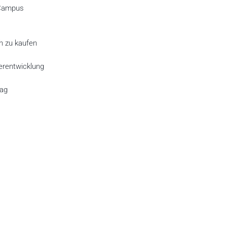
 Campus
h zu kaufen
terentwicklung
tag