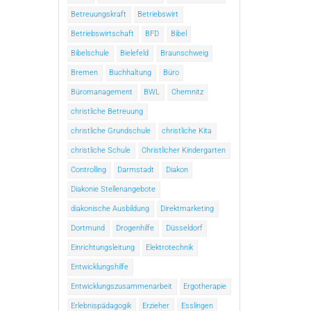
Betreuungskraft
Betriebswirt
Betriebswirtschaft
BFD
Bibel
Bibelschule
Bielefeld
Braunschweig
Bremen
Buchhaltung
Büro
Büromanagement
BWL
Chemnitz
christliche Betreuung
christliche Grundschule
christliche Kita
christliche Schule
Christlicher Kindergarten
Controlling
Darmstadt
Diakon
Diakonie Stellenangebote
diakonische Ausbildung
Direktmarketing
Dortmund
Drogenhilfe
Düsseldorf
Einrichtungsleitung
Elektrotechnik
Entwicklungshilfe
Entwicklungszusammenarbeit
Ergotherapie
Erlebnispädagogik
Erzieher
Esslingen