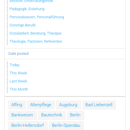
Mission, Entwicklungshilfe
Pädagogik, Erziehung
Personalwesen, Personalführung
Sonstige Berufe
Sozialarbeit, Beratung, Therapie
Theologie, Pastoren, Referenten
Date posted
Today
This Week
Last Week
This Month
Affing
Altenpflege
Augsburg
Bad Liebenzell
Bankwesen
Bautechnik
Berlin
Berlin-Hellersdorf
Berlin-Spandau