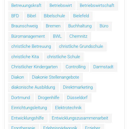
Betreuungskraft
Betriebswirt
Betriebswirtschaft
BFD
Bibel
Bibelschule
Bielefeld
Braunschweig
Bremen
Buchhaltung
Büro
Büromanagement
BWL
Chemnitz
christliche Betreuung
christliche Grundschule
christliche Kita
christliche Schule
Christlicher Kindergarten
Controlling
Darmstadt
Diakon
Diakonie Stellenangebote
diakonische Ausbildung
Direktmarketing
Dortmund
Drogenhilfe
Düsseldorf
Einrichtungsleitung
Elektrotechnik
Entwicklungshilfe
Entwicklungszusammenarbeit
Ergotherapie
Erlebnispädagogik
Erzieher