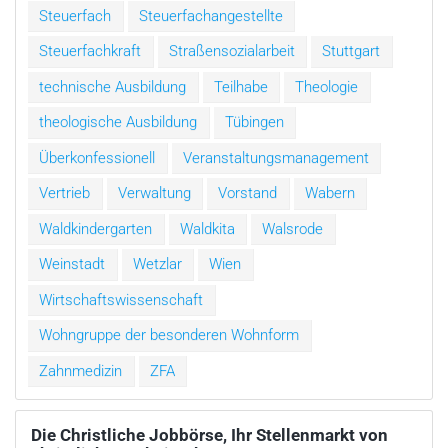
Steuerfach
Steuerfachangestellte
Steuerfachkraft
Straßensozialarbeit
Stuttgart
technische Ausbildung
Teilhabe
Theologie
theologische Ausbildung
Tübingen
Überkonfessionell
Veranstaltungsmanagement
Vertrieb
Verwaltung
Vorstand
Wabern
Waldkindergarten
Waldkita
Walsrode
Weinstadt
Wetzlar
Wien
Wirtschaftswissenschaft
Wohngruppe der besonderen Wohnform
Zahnmedizin
ZFA
Die Christliche Jobbörse, Ihr Stellenmarkt von