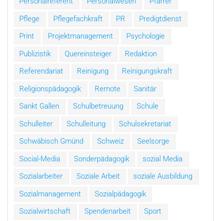
Personalreferent
Personalwesen
Pfarrer
Pflege
Pflegefachkraft
PR
Predigtdienst
Print
Projektmanagement
Psychologie
Publizistik
Quereinsteiger
Redaktion
Referendariat
Reinigung
Reinigungskraft
Religionspädagogik
Remote
Sanitär
Sankt Gallen
Schulbetreuung
Schule
Schulleiter
Schulleitung
Schulsekretariat
Schwäbisch Gmünd
Schweiz
Seelsorge
Social-Media
Sonderpädagogik
sozial Media
Sozialarbeiter
Soziale Arbeit
soziale Ausbildung
Sozialmanagement
Sozialpädagogik
Sozialwirtschaft
Spendenarbeit
Sport