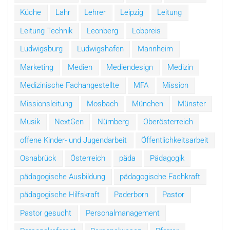
Küche
Lahr
Lehrer
Leipzig
Leitung
Leitung Technik
Leonberg
Lobpreis
Ludwigsburg
Ludwigshafen
Mannheim
Marketing
Medien
Mediendesign
Medizin
Medizinische Fachangestellte
MFA
Mission
Missionsleitung
Mosbach
München
Münster
Musik
NextGen
Nürnberg
Oberösterreich
offene Kinder- und Jugendarbeit
Öffentlichkeitsarbeit
Osnabrück
Österreich
päda
Pädagogik
pädagogische Ausbildung
pädagogische Fachkraft
pädagogische Hilfskraft
Paderborn
Pastor
Pastor gesucht
Personalmanagement