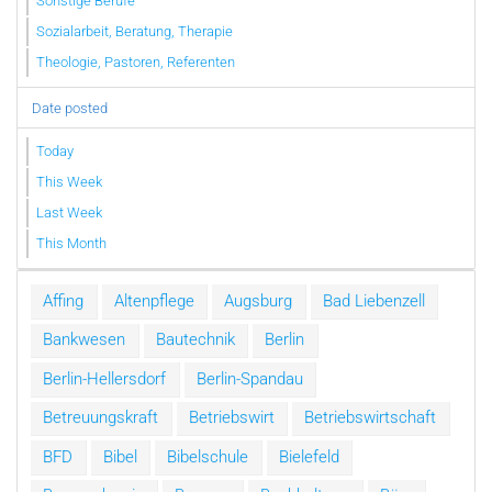
Sonstige Berufe
Sozialarbeit, Beratung, Therapie
Theologie, Pastoren, Referenten
Date posted
Today
This Week
Last Week
This Month
Affing
Altenpflege
Augsburg
Bad Liebenzell
Bankwesen
Bautechnik
Berlin
Berlin-Hellersdorf
Berlin-Spandau
Betreuungskraft
Betriebswirt
Betriebswirtschaft
BFD
Bibel
Bibelschule
Bielefeld