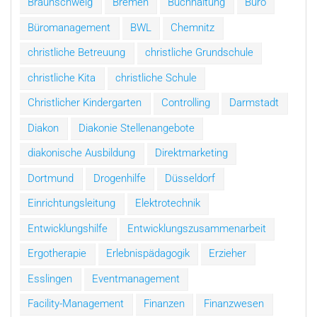
Braunschweig
Bremen
Buchhaltung
Büro
Büromanagement
BWL
Chemnitz
christliche Betreuung
christliche Grundschule
christliche Kita
christliche Schule
Christlicher Kindergarten
Controlling
Darmstadt
Diakon
Diakonie Stellenangebote
diakonische Ausbildung
Direktmarketing
Dortmund
Drogenhilfe
Düsseldorf
Einrichtungsleitung
Elektrotechnik
Entwicklungshilfe
Entwicklungszusammenarbeit
Ergotherapie
Erlebnispädagogik
Erzieher
Esslingen
Eventmanagement
Facility-Management
Finanzen
Finanzwesen