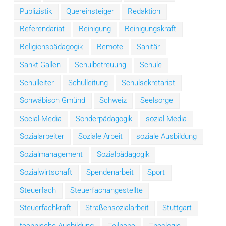
Publizistik
Quereinsteiger
Redaktion
Referendariat
Reinigung
Reinigungskraft
Religionspädagogik
Remote
Sanitär
Sankt Gallen
Schulbetreuung
Schule
Schulleiter
Schulleitung
Schulsekretariat
Schwäbisch Gmünd
Schweiz
Seelsorge
Social-Media
Sonderpädagogik
sozial Media
Sozialarbeiter
Soziale Arbeit
soziale Ausbildung
Sozialmanagement
Sozialpädagogik
Sozialwirtschaft
Spendenarbeit
Sport
Steuerfach
Steuerfachangestellte
Steuerfachkraft
Straßensozialarbeit
Stuttgart
technische Ausbildung
Teilhabe
Theologie