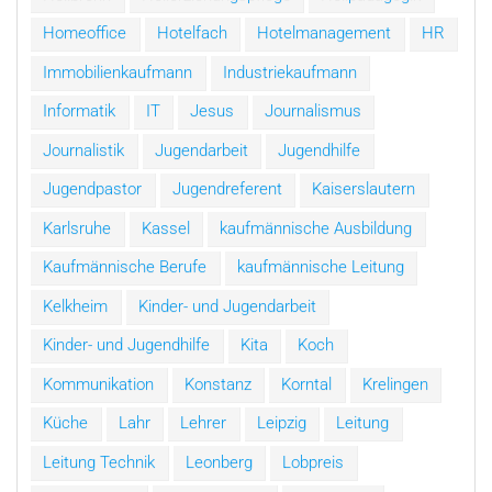
Homeoffice
Hotelfach
Hotelmanagement
HR
Immobilienkaufmann
Industriekaufmann
Informatik
IT
Jesus
Journalismus
Journalistik
Jugendarbeit
Jugendhilfe
Jugendpastor
Jugendreferent
Kaiserslautern
Karlsruhe
Kassel
kaufmännische Ausbildung
Kaufmännische Berufe
kaufmännische Leitung
Kelkheim
Kinder- und Jugendarbeit
Kinder- und Jugendhilfe
Kita
Koch
Kommunikation
Konstanz
Korntal
Krelingen
Küche
Lahr
Lehrer
Leipzig
Leitung
Leitung Technik
Leonberg
Lobpreis