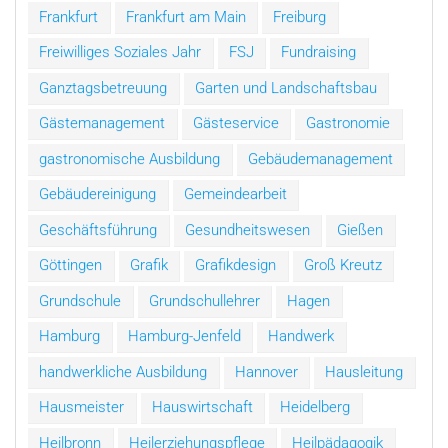
Frankfurt
Frankfurt am Main
Freiburg
Freiwilliges Soziales Jahr
FSJ
Fundraising
Ganztagsbetreuung
Garten und Landschaftsbau
Gästemanagement
Gästeservice
Gastronomie
gastronomische Ausbildung
Gebäudemanagement
Gebäudereinigung
Gemeindearbeit
Geschäftsführung
Gesundheitswesen
Gießen
Göttingen
Grafik
Grafikdesign
Groß Kreutz
Grundschule
Grundschullehrer
Hagen
Hamburg
Hamburg-Jenfeld
Handwerk
handwerkliche Ausbildung
Hannover
Hausleitung
Hausmeister
Hauswirtschaft
Heidelberg
Heilbronn
Heilerziehungspflege
Heilpädagogik