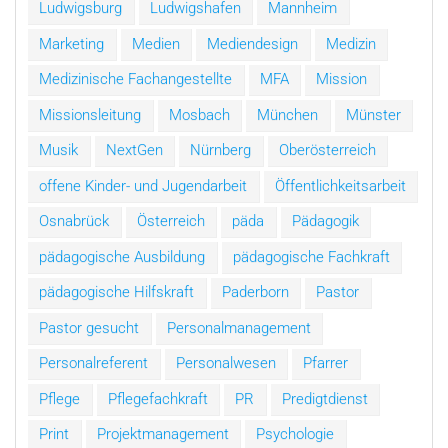
Ludwigsburg
Ludwigshafen
Mannheim
Marketing
Medien
Mediendesign
Medizin
Medizinische Fachangestellte
MFA
Mission
Missionsleitung
Mosbach
München
Münster
Musik
NextGen
Nürnberg
Oberösterreich
offene Kinder- und Jugendarbeit
Öffentlichkeitsarbeit
Osnabrück
Österreich
päda
Pädagogik
pädagogische Ausbildung
pädagogische Fachkraft
pädagogische Hilfskraft
Paderborn
Pastor
Pastor gesucht
Personalmanagement
Personalreferent
Personalwesen
Pfarrer
Pflege
Pflegefachkraft
PR
Predigtdienst
Print
Projektmanagement
Psychologie