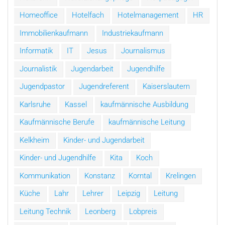
Homeoffice
Hotelfach
Hotelmanagement
HR
Immobilienkaufmann
Industriekaufmann
Informatik
IT
Jesus
Journalismus
Journalistik
Jugendarbeit
Jugendhilfe
Jugendpastor
Jugendreferent
Kaiserslautern
Karlsruhe
Kassel
kaufmännische Ausbildung
Kaufmännische Berufe
kaufmännische Leitung
Kelkheim
Kinder- und Jugendarbeit
Kinder- und Jugendhilfe
Kita
Koch
Kommunikation
Konstanz
Korntal
Krelingen
Küche
Lahr
Lehrer
Leipzig
Leitung
Leitung Technik
Leonberg
Lobpreis