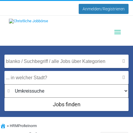
Anmelden/Registrieren
Toggle
navigatio
Jobs finden
»
HRMProfielnorm