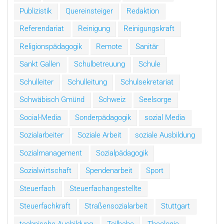
Publizistik
Quereinsteiger
Redaktion
Referendariat
Reinigung
Reinigungskraft
Religionspädagogik
Remote
Sanitär
Sankt Gallen
Schulbetreuung
Schule
Schulleiter
Schulleitung
Schulsekretariat
Schwäbisch Gmünd
Schweiz
Seelsorge
Social-Media
Sonderpädagogik
sozial Media
Sozialarbeiter
Soziale Arbeit
soziale Ausbildung
Sozialmanagement
Sozialpädagogik
Sozialwirtschaft
Spendenarbeit
Sport
Steuerfach
Steuerfachangestellte
Steuerfachkraft
Straßensozialarbeit
Stuttgart
technische Ausbildung
Teilhabe
Theologie