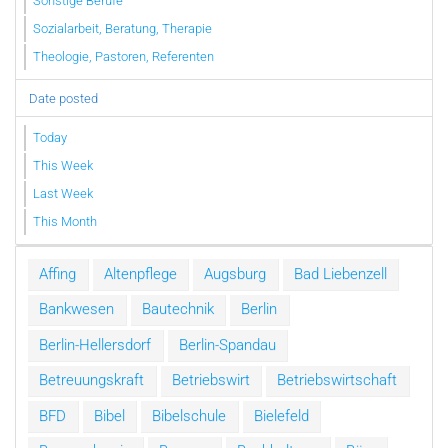
Sonstige Berufe
Sozialarbeit, Beratung, Therapie
Theologie, Pastoren, Referenten
Date posted
Today
This Week
Last Week
This Month
Affing
Altenpflege
Augsburg
Bad Liebenzell
Bankwesen
Bautechnik
Berlin
Berlin-Hellersdorf
Berlin-Spandau
Betreuungskraft
Betriebswirt
Betriebswirtschaft
BFD
Bibel
Bibelschule
Bielefeld