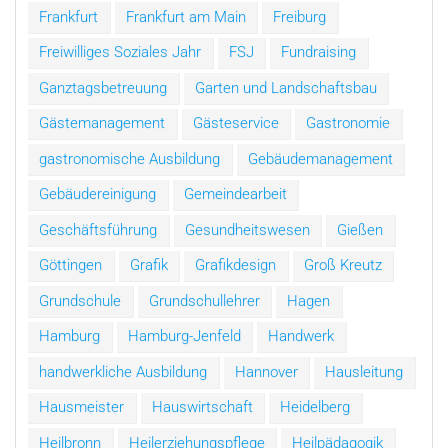
Frankfurt
Frankfurt am Main
Freiburg
Freiwilliges Soziales Jahr
FSJ
Fundraising
Ganztagsbetreuung
Garten und Landschaftsbau
Gästemanagement
Gästeservice
Gastronomie
gastronomische Ausbildung
Gebäudemanagement
Gebäudereinigung
Gemeindearbeit
Geschäftsführung
Gesundheitswesen
Gießen
Göttingen
Grafik
Grafikdesign
Groß Kreutz
Grundschule
Grundschullehrer
Hagen
Hamburg
Hamburg-Jenfeld
Handwerk
handwerkliche Ausbildung
Hannover
Hausleitung
Hausmeister
Hauswirtschaft
Heidelberg
Heilbronn
Heilerziehungspflege
Heilpädagogik