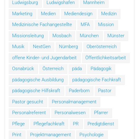
Ludwigsburg
Ludwigshafen
Mannheim
Marketing
Medien
Mediendesign
Medizin
Medizinische Fachangestellte
MFA
Mission
Missionsleitung
Mosbach
München
Münster
Musik
NextGen
Nürnberg
Oberösterreich
offene Kinder- und Jugendarbeit
Öffentlichkeitsarbeit
Osnabrück
Österreich
päda
Pädagogik
pädagogische Ausbildung
pädagogische Fachkraft
pädagogische Hilfskraft
Paderborn
Pastor
Pastor gesucht
Personalmanagement
Personalreferent
Personalwesen
Pfarrer
Pflege
Pflegefachkraft
PR
Predigtdienst
Print
Projektmanagement
Psychologie