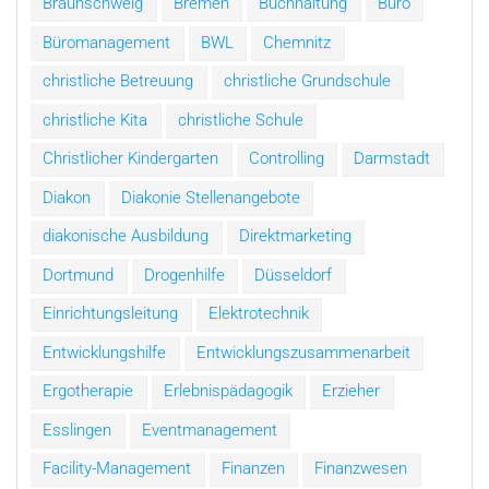
Braunschweig
Bremen
Buchhaltung
Büro
Büromanagement
BWL
Chemnitz
christliche Betreuung
christliche Grundschule
christliche Kita
christliche Schule
Christlicher Kindergarten
Controlling
Darmstadt
Diakon
Diakonie Stellenangebote
diakonische Ausbildung
Direktmarketing
Dortmund
Drogenhilfe
Düsseldorf
Einrichtungsleitung
Elektrotechnik
Entwicklungshilfe
Entwicklungszusammenarbeit
Ergotherapie
Erlebnispädagogik
Erzieher
Esslingen
Eventmanagement
Facility-Management
Finanzen
Finanzwesen