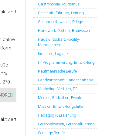
Gastronomie, Tourismus
für
ktiviert
Geschäftsführung, Leitung
17
„Stellenangebote
Gesundheitswesen, Pflege
der
Woche“
Handwerk, Technik, Bauwesen
KW30/26
 online.
Hauswirtschaft, Facility-
Management
tform.
Industrie, Logistik
e
IT, Programmierung, Entwicklung
rüße
Kaufmännische Berufe
0/26
Landwirtschaft, Landschaftsbau
. 270…
Marketing, Vertrieb, PR
MORE
Medien, Redaktion, Events
Mission, Entwicklungshilfe
Pädagogik, Erziehung
für
ktiviert
31
Personalwesen, Personalführung
„Stellenangebote
der
Sonstige Berufe