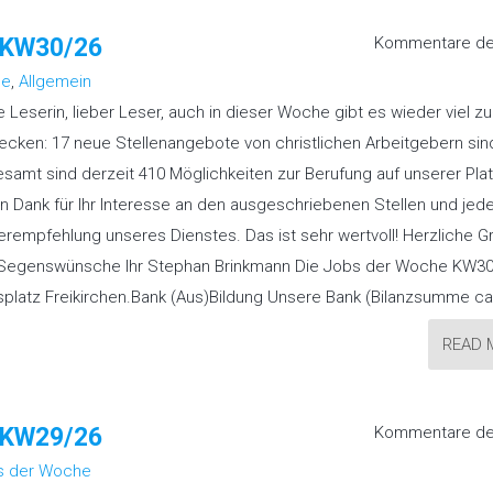
“ KW30/26
Kommentare dea
he
,
Allgemein
e Leserin, lieber Leser, auch in dieser Woche gibt es wieder viel zu
ecken: 17 neue Stellenangebote von christlichen Arbeitgebern sind
esamt sind derzeit 410 Möglichkeiten zur Berufung auf unserer Plat
en Dank für Ihr Interesse an den ausgeschriebenen Stellen und jed
erempfehlung unseres Dienstes. Das ist sehr wertvoll! Herzliche G
Segenswünsche Ihr Stephan Brinkmann Die Jobs der Woche KW3
latz Freikirchen.Bank (Aus)Bildung Unsere Bank (Bilanzsumme ca
READ 
“ KW29/26
Kommentare dea
s der Woche