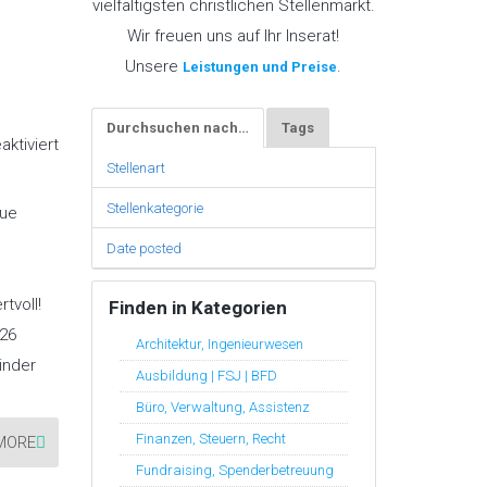
vielfältigsten christlichen Stellenmarkt.
Wir freuen uns auf Ihr Inserat!
Unsere
.
Leistungen und Preise
Durchsuchen nach…
Tags
für
ktiviert
21
Stellenart
„Stellenangebote
der
Woche“
Stellenkategorie
eue
KW31/26
Date posted
tvoll!
Finden in Kategorien
26
Architektur, Ingenieurwesen
inder
Ausbildung | FSJ | BFD
Büro, Verwaltung, Assistenz
Finanzen, Steuern, Recht
MORE
Fundraising, Spenderbetreuung