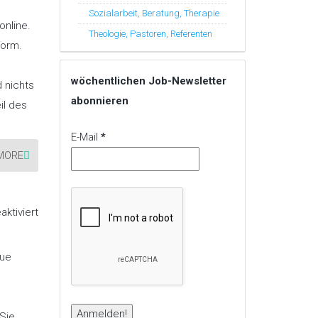
Woche“
KW29/26
Sozialarbeit, Beratung, Therapie
online.
Theologie, Pastoren, Referenten
form.
wöchentlichen Job-Newsletter
d nichts
abonnieren
il des
E-Mail
*
MORE
für
ktiviert
17
„Stellenangebote
der
Woche“
eue
KW28/26
Sie