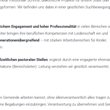
neue missionale Schritte, diakonische Projekte für unsere Stadt oder
ngsformen. Wir befinden uns dabei in einer geistlichen Suchbewegun
ichem Engagement und hoher Professionalität
in vielen Bereichen 
eiter bringen ihre beruflichen Kompetenzen mit Leidenschaft ein und
enerationenübergreifend
– mit starken Arbeitsbereichen für Kinder,
n.
llzeitlichen pastoralen Stellen
, ergänzt durch eine engagierte ehrena
one (Bereichsleiter). Leitung verstehen wir geistlich verantwortet, 
ten Gemeinde arbeiten kannst, ohne alleinverantwortlich alles tragen z
eine Begabungen einzubringen, Verantwortung zu übernehmen und G