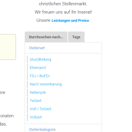
christlichen Stellenmarkt.
Wir freuen uns auf Ihr Inserat!
Unsere
.
Leistungen und Preise
Durchsuchen nach…
Tags
Stellenart
(Aus)Bildung
Ehrenamt
FSJ / BuFDi
Nach Vereinbarung
ere
Nebenjob
Teilzeit
Voll-/ Teilzeit
Monaten
Vollzeit
das,
Stellenkategorie