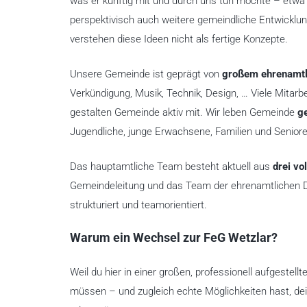
was er künftig mit und durch uns tun möchte – etwa 
perspektivisch auch weitere gemeindliche Entwicklu
verstehen diese Ideen nicht als fertige Konzepte.
Unsere Gemeinde ist geprägt von
großem ehrenamtl
Verkündigung, Musik, Technik, Design, … Viele Mitarb
gestalten Gemeinde aktiv mit. Wir leben Gemeinde
g
Jugendliche, junge Erwachsene, Familien und Seniore
Das hauptamtliche Team besteht aktuell aus
drei vo
Gemeindeleitung und das Team der ehrenamtlichen Diak
strukturiert und teamorientiert.
Warum ein Wechsel zur FeG Wetzlar?
Weil du hier in einer großen, professionell aufgestell
müssen – und zugleich echte Möglichkeiten hast, d