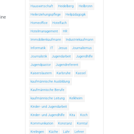
Hauswirtschaft
Heidelberg
Heilbronn
Heilerziehungspflege
Heilpädagogik
eine
Homeoffice
Hotelfach
Hotelmanagement
HR
Immobilienkaufmann
Industriekaufmann
Informatik
IT
Jesus
Journalismus
Journalistik
Jugendarbeit
Jugendhilfe
Jugendpastor
Jugendreferent
Kaiserslautern
Karlsruhe
Kassel
kaufmännische Ausbildung
Kaufmännische Berufe
kaufmännische Leitung
Kelkheim
Kinder- und Jugendarbeit
Kinder- und Jugendhilfe
Kita
Koch
Kommunikation
Konstanz
Korntal
Krelingen
Küche
Lahr
Lehrer