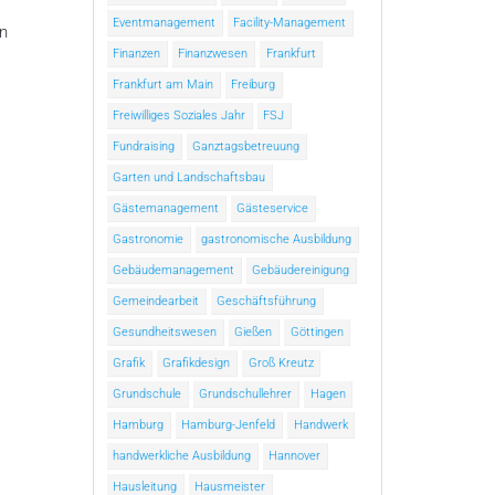
Eventmanagement
Facility-Management
n
Finanzen
Finanzwesen
Frankfurt
Frankfurt am Main
Freiburg
Freiwilliges Soziales Jahr
FSJ
Fundraising
Ganztagsbetreuung
Garten und Landschaftsbau
Gästemanagement
Gästeservice
Gastronomie
gastronomische Ausbildung
Gebäudemanagement
Gebäudereinigung
Gemeindearbeit
Geschäftsführung
Gesundheitswesen
Gießen
Göttingen
Grafik
Grafikdesign
Groß Kreutz
Grundschule
Grundschullehrer
Hagen
Hamburg
Hamburg-Jenfeld
Handwerk
handwerkliche Ausbildung
Hannover
Hausleitung
Hausmeister