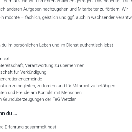
m Team aus Haupt- und Ehrenamtlichen getragen. Das bedeutet: Du 
uch anderen Aufgaben nachzugehen und Mitarbeiter zu fördern. Wir
ln möchte – fachlich, geistlich und ggf. auch in wachsender Verantw
en du im persönlichen Leben und im Dienst authentisch lebst
ntext
 Bereitschaft, Verantwortung zu übernehmen
chaft für Verkündigung
rgenerationengemeinde
lich zu begleiten, zu fördern und für Mitarbeit zu befähigen
eiten und Freude am Kontakt mit Menschen
chen Grundüberzeugungen der FeG Wetzlar
enn du …
che Erfahrung gesammelt hast