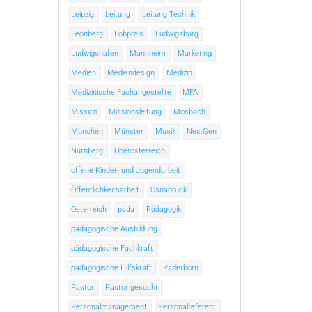
Leipzig
Leitung
Leitung Technik
Leonberg
Lobpreis
Ludwigsburg
Ludwigshafen
Mannheim
Marketing
Medien
Mediendesign
Medizin
Medizinische Fachangestellte
MFA
Mission
Missionsleitung
Mosbach
München
Münster
Musik
NextGen
Nürnberg
Oberösterreich
offene Kinder- und Jugendarbeit
Öffentlichkeitsarbeit
Osnabrück
Österreich
päda
Pädagogik
pädagogische Ausbildung
pädagogische Fachkraft
pädagogische Hilfskraft
Paderborn
Pastor
Pastor gesucht
Personalmanagement
Personalreferent