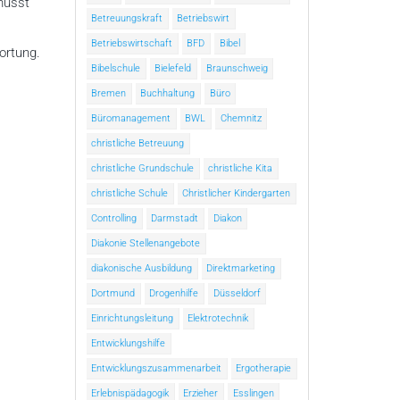
musst
Betreuungskraft
Betriebswirt
Betriebswirtschaft
BFD
Bibel
ortung.
Bibelschule
Bielefeld
Braunschweig
Bremen
Buchhaltung
Büro
Büromanagement
BWL
Chemnitz
christliche Betreuung
christliche Grundschule
christliche Kita
christliche Schule
Christlicher Kindergarten
Controlling
Darmstadt
Diakon
Diakonie Stellenangebote
diakonische Ausbildung
Direktmarketing
Dortmund
Drogenhilfe
Düsseldorf
Einrichtungsleitung
Elektrotechnik
Entwicklungshilfe
Entwicklungszusammenarbeit
Ergotherapie
Erlebnispädagogik
Erzieher
Esslingen