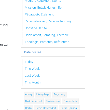
Medien, Redaktion, Events
Mission, Entwicklungshilfe
Pädagogik, Erziehung
Personalwesen, Personalführung
rtung
Sonstige Berufe
Sozialarbeit, Beratung, Therapie
Theologie, Pastoren, Referenten
en zu
Date posted
Today
This Week
Last Week
This Month
Affing
Altenpflege
Augsburg
Bad Liebenzell
Bankwesen
Bautechnik
Berlin
Berlin-Hellersdorf
Berlin-Spandau