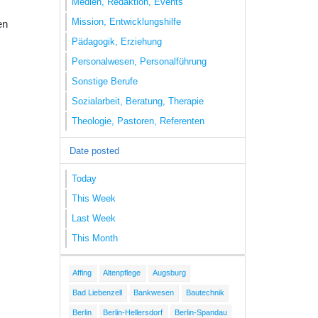
Medien, Redaktion, Events
Mission, Entwicklungshilfe
en
Pädagogik, Erziehung
Personalwesen, Personalführung
Sonstige Berufe
Sozialarbeit, Beratung, Therapie
Theologie, Pastoren, Referenten
Date posted
Today
This Week
Last Week
This Month
Affing
Altenpflege
Augsburg
Bad Liebenzell
Bankwesen
Bautechnik
Berlin
Berlin-Hellersdorf
Berlin-Spandau