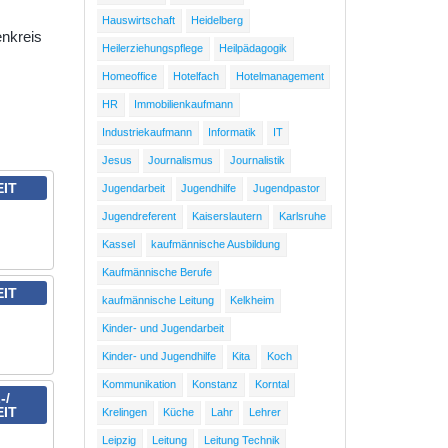
Hauswirtschaft
Heidelberg
enkreis
Heilerziehungspflege
Heilpädagogik
Homeoffice
Hotelfach
Hotelmanagement
HR
Immobilienkaufmann
Industriekaufmann
Informatik
IT
Jesus
Journalismus
Journalistik
EIT
Jugendarbeit
Jugendhilfe
Jugendpastor
Jugendreferent
Kaiserslautern
Karlsruhe
Kassel
kaufmännische Ausbildung
Kaufmännische Berufe
EIT
kaufmännische Leitung
Kelkheim
Kinder- und Jugendarbeit
Kinder- und Jugendhilfe
Kita
Koch
Kommunikation
Konstanz
Korntal
-/
EIT
Krelingen
Küche
Lahr
Lehrer
Leipzig
Leitung
Leitung Technik