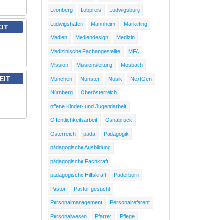
Leonberg
Lobpreis
Ludwigsburg
Ludwigshafen
Mannheim
Marketing
EIT
Medien
Mediendesign
Medizin
Medizinische Fachangestellte
MFA
Mission
Missionsleitung
Mosbach
EIT
München
Münster
Musik
NextGen
Nürnberg
Oberösterreich
offene Kinder- und Jugendarbeit
Öffentlichkeitsarbeit
Osnabrück
Österreich
päda
Pädagogik
pädagogische Ausbildung
pädagogische Fachkraft
pädagogische Hilfskraft
Paderborn
Pastor
Pastor gesucht
Personalmanagement
Personalreferent
Personalwesen
Pfarrer
Pflege