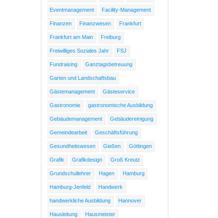
Eventmanagement
Facility-Management
Finanzen
Finanzwesen
Frankfurt
Frankfurt am Main
Freiburg
Freiwilliges Soziales Jahr
FSJ
Fundraising
Ganztagsbetreuung
Garten und Landschaftsbau
Gästemanagement
Gästeservice
Gastronomie
gastronomische Ausbildung
Gebäudemanagement
Gebäudereinigung
Gemeindearbeit
Geschäftsführung
Gesundheitswesen
Gießen
Göttingen
Grafik
Grafikdesign
Groß Kreutz
Grundschullehrer
Hagen
Hamburg
Hamburg-Jenfeld
Handwerk
handwerkliche Ausbildung
Hannover
Hausleitung
Hausmeister