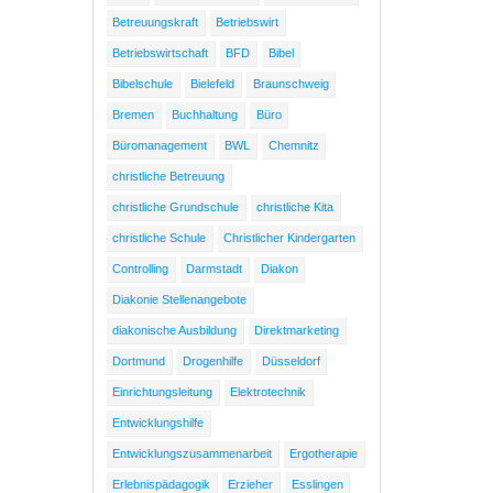
Betreuungskraft
Betriebswirt
Betriebswirtschaft
BFD
Bibel
Bibelschule
Bielefeld
Braunschweig
Bremen
Buchhaltung
Büro
Büromanagement
BWL
Chemnitz
christliche Betreuung
christliche Grundschule
christliche Kita
christliche Schule
Christlicher Kindergarten
Controlling
Darmstadt
Diakon
Diakonie Stellenangebote
diakonische Ausbildung
Direktmarketing
Dortmund
Drogenhilfe
Düsseldorf
Einrichtungsleitung
Elektrotechnik
Entwicklungshilfe
Entwicklungszusammenarbeit
Ergotherapie
Erlebnispädagogik
Erzieher
Esslingen