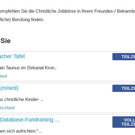
te empfehlen Sie die Christliche Jobbörse in Ihrem Freundes-/ Bekannt
liche) Berufung finden.
 Sie
cher Tafel
TEILZ
ain Taunus im Dekanat Kron..
land
 (m/w/d)
TEILZ
 christliche Kinder- ..
utschland
Database-Fundraising ...
VOLL
TEILZ
n sich aufrichten.“ ..