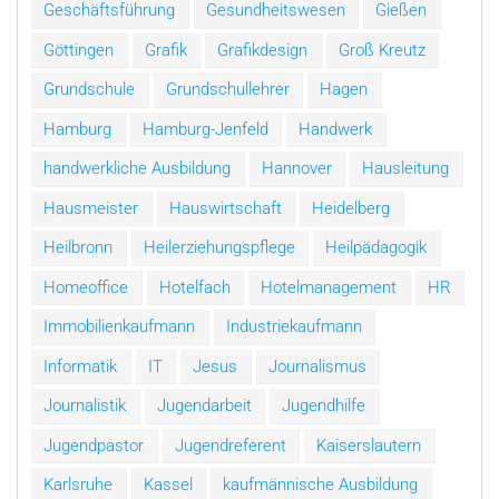
Geschäftsführung
Gesundheitswesen
Gießen
Göttingen
Grafik
Grafikdesign
Groß Kreutz
Grundschule
Grundschullehrer
Hagen
Hamburg
Hamburg-Jenfeld
Handwerk
handwerkliche Ausbildung
Hannover
Hausleitung
Hausmeister
Hauswirtschaft
Heidelberg
Heilbronn
Heilerziehungspflege
Heilpädagogik
Homeoffice
Hotelfach
Hotelmanagement
HR
Immobilienkaufmann
Industriekaufmann
Informatik
IT
Jesus
Journalismus
Journalistik
Jugendarbeit
Jugendhilfe
Jugendpastor
Jugendreferent
Kaiserslautern
Karlsruhe
Kassel
kaufmännische Ausbildung