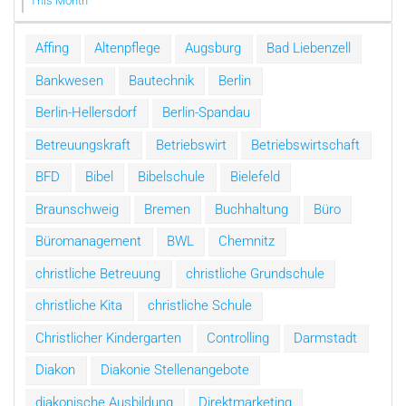
This Month
Affing
Altenpflege
Augsburg
Bad Liebenzell
Bankwesen
Bautechnik
Berlin
Berlin-Hellersdorf
Berlin-Spandau
Betreuungskraft
Betriebswirt
Betriebswirtschaft
BFD
Bibel
Bibelschule
Bielefeld
Braunschweig
Bremen
Buchhaltung
Büro
Büromanagement
BWL
Chemnitz
christliche Betreuung
christliche Grundschule
christliche Kita
christliche Schule
Christlicher Kindergarten
Controlling
Darmstadt
Diakon
Diakonie Stellenangebote
diakonische Ausbildung
Direktmarketing