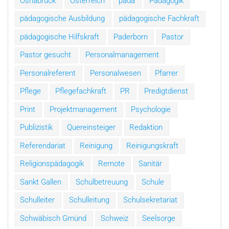
Osnabrück
Österreich
päda
Pädagogik
pädagogische Ausbildung
pädagogische Fachkraft
pädagogische Hilfskraft
Paderborn
Pastor
Pastor gesucht
Personalmanagement
Personalreferent
Personalwesen
Pfarrer
Pflege
Pflegefachkraft
PR
Predigtdienst
Print
Projektmanagement
Psychologie
Publizistik
Quereinsteiger
Redaktion
Referendariat
Reinigung
Reinigungskraft
Religionspädagogik
Remote
Sanitär
Sankt Gallen
Schulbetreuung
Schule
Schulleiter
Schulleitung
Schulsekretariat
Schwäbisch Gmünd
Schweiz
Seelsorge