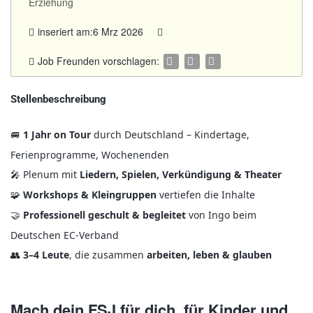
Erziehung
inseriert am:6 Mrz 2026
Job Freunden vorschlagen:
Stellenbeschreibung
1 Jahr on Tour
durch Deutschland – Kindertage,
🚐
Ferienprogramme, Wochenenden
Plenum mit
Liedern, Spielen, Verkündigung & Theater
🎤
Workshops & Kleingruppen
vertiefen die Inhalte
🧩
Professionell geschult & begleitet
von Ingo beim
🤝
Deutschen EC‑Verband
3–4 Leute
, die zusammen
arbeiten, leben & glauben
👥
Mach dein FSJ für dich, für Kinder und