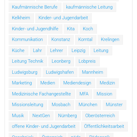
Kaufmännische Berufe
kaufmännische Leitung
Kelkheim
Kinder- und Jugendarbeit
Kinder- und Jugendhilfe
Kita
Koch
Kommunikation
Konstanz
Korntal
Krelingen
Küche
Lahr
Lehrer
Leipzig
Leitung
Leitung Technik
Leonberg
Lobpreis
Ludwigsburg
Ludwigshafen
Mannheim
Marketing
Medien
Mediendesign
Medizin
Medizinische Fachangestellte
MFA
Mission
Missionsleitung
Mosbach
München
Münster
Musik
NextGen
Nürnberg
Oberösterreich
offene Kinder- und Jugendarbeit
Öffentlichkeitsarbeit