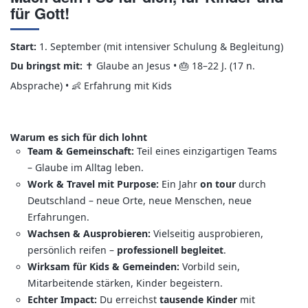
für Gott!
Start:
1. September (mit intensiver Schulung & Begleitung)
Du bringst mit:
Glaube an Jesus •
18–22 J. (17 n.
✝️
🎂
Absprache) •
Erfahrung mit Kids
👶
Warum es sich für dich lohnt
Team & Gemeinschaft:
Teil eines einzigartigen Teams
– Glaube im Alltag leben.
Work & Travel mit Purpose:
Ein Jahr
on tour
durch
Deutschland – neue Orte, neue Menschen, neue
Erfahrungen.
Wachsen & Ausprobieren:
Vielseitig ausprobieren,
persönlich reifen –
professionell begleitet
.
Wirksam für Kids & Gemeinden:
Vorbild sein,
Mitarbeitende stärken, Kinder begeistern.
Echter Impact:
Du erreichst
tausende Kinder
mit