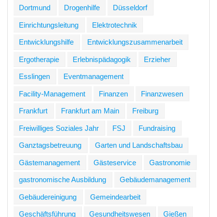
Dortmund
Drogenhilfe
Düsseldorf
Einrichtungsleitung
Elektrotechnik
Entwicklungshilfe
Entwicklungszusammenarbeit
Ergotherapie
Erlebnispädagogik
Erzieher
Esslingen
Eventmanagement
Facility-Management
Finanzen
Finanzwesen
Frankfurt
Frankfurt am Main
Freiburg
Freiwilliges Soziales Jahr
FSJ
Fundraising
Ganztagsbetreuung
Garten und Landschaftsbau
Gästemanagement
Gästeservice
Gastronomie
gastronomische Ausbildung
Gebäudemanagement
Gebäudereinigung
Gemeindearbeit
Geschäftsführung
Gesundheitswesen
Gießen