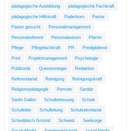
pädagogische Ausbildung
pädagogische Fachkraft
pädagogische Hilfskraft
Paderborn
Pastor
Pastor gesucht
Personalmanagement
Personalreferent
Personalwesen
Pfarrer
Pflege
Pflegefachkraft
PR
Predigtdienst
Print
Projektmanagement
Psychologie
Publizistik
Quereinsteiger
Redaktion
Referendariat
Reinigung
Reinigungskraft
Religionspädagogik
Remote
Sanitär
Sankt Gallen
Schulbetreuung
Schule
Schulleiter
Schulleitung
Schulsekretariat
Schwäbisch Gmünd
Schweiz
Seelsorge
Social-Media
Sonderpädagogik
sozial Media