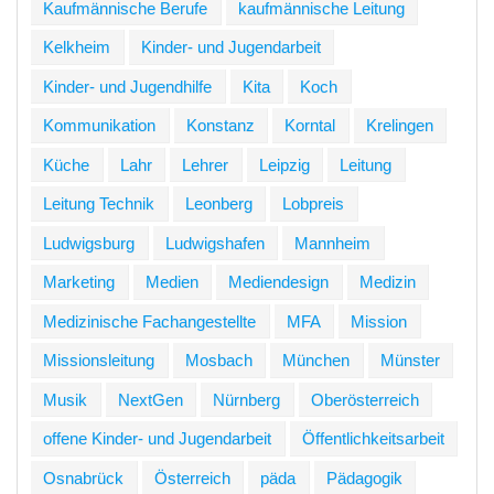
Kaufmännische Berufe
kaufmännische Leitung
Kelkheim
Kinder- und Jugendarbeit
Kinder- und Jugendhilfe
Kita
Koch
Kommunikation
Konstanz
Korntal
Krelingen
Küche
Lahr
Lehrer
Leipzig
Leitung
Leitung Technik
Leonberg
Lobpreis
Ludwigsburg
Ludwigshafen
Mannheim
Marketing
Medien
Mediendesign
Medizin
Medizinische Fachangestellte
MFA
Mission
Missionsleitung
Mosbach
München
Münster
Musik
NextGen
Nürnberg
Oberösterreich
offene Kinder- und Jugendarbeit
Öffentlichkeitsarbeit
Osnabrück
Österreich
päda
Pädagogik