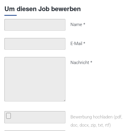
Um diesen Job bewerben
Name
*
E-Mail
*
Nachricht
*
Bewerbung hochladen (pdf,
doc, docx, zip, txt, rtf)