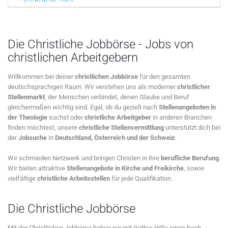
Die Christliche Jobbörse - Jobs von
christlichen Arbeitgebern
Willkommen bei deiner
christlichen Jobbörse
für den gesamten
deutschsprachigen Raum. Wir verstehen uns als moderner
christlicher
Stellenmarkt
, der Menschen verbindet, denen Glaube und Beruf
gleichermaßen wichtig sind. Egal, ob du gezielt nach
Stellenangeboten in
der Theologie
suchst oder
christliche Arbeitgeber
in anderen Branchen
finden möchtest, unsere
christliche Stellenvermittlung
unterstützt dich bei
der
Jobsuche
in
Deutschland, Österreich und der Schweiz
.
Wir schmieden Netzwerk und bringen Christen in ihre
berufliche Berufung
.
Wir bieten attraktive
Stellenangebote in Kirche und Freikirche
, sowie
vielfältige
christliche Arbeitsstellen
für jede Qualifikation.
Die Christliche Jobbörse
Mit der Christlichen Jobbörse haben wir mit Gottes Hilfe einen hoch