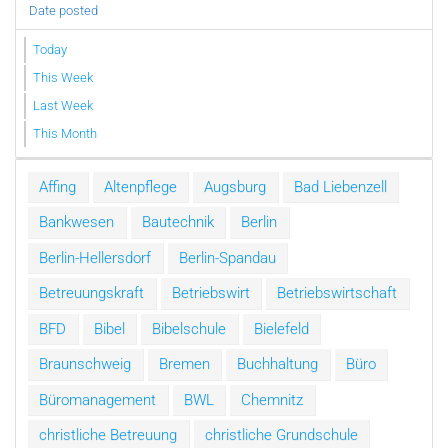
Date posted
Today
This Week
Last Week
This Month
Affing
Altenpflege
Augsburg
Bad Liebenzell
Bankwesen
Bautechnik
Berlin
Berlin-Hellersdorf
Berlin-Spandau
Betreuungskraft
Betriebswirt
Betriebswirtschaft
BFD
Bibel
Bibelschule
Bielefeld
Braunschweig
Bremen
Buchhaltung
Büro
Büromanagement
BWL
Chemnitz
christliche Betreuung
christliche Grundschule