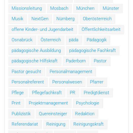
Missionsleitung
Mosbach
München
Münster
Musik
NextGen
Nürnberg
Oberösterreich
offene Kinder- und Jugendarbeit
Öffentlichkeitsarbeit
Osnabrück
Österreich
päda
Pädagogik
pädagogische Ausbildung
pädagogische Fachkraft
pädagogische Hilfskraft
Paderborn
Pastor
Pastor gesucht
Personalmanagement
Personalreferent
Personalwesen
Pfarrer
Pflege
Pflegefachkraft
PR
Predigtdienst
Print
Projektmanagement
Psychologie
Publizistik
Quereinsteiger
Redaktion
Referendariat
Reinigung
Reinigungskraft