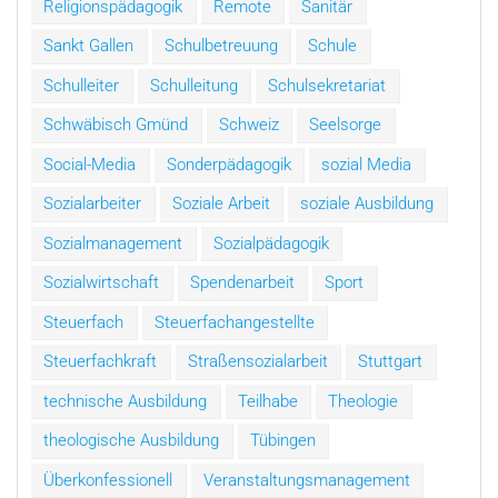
Religionspädagogik
Remote
Sanitär
Sankt Gallen
Schulbetreuung
Schule
Schulleiter
Schulleitung
Schulsekretariat
Schwäbisch Gmünd
Schweiz
Seelsorge
Social-Media
Sonderpädagogik
sozial Media
Sozialarbeiter
Soziale Arbeit
soziale Ausbildung
Sozialmanagement
Sozialpädagogik
Sozialwirtschaft
Spendenarbeit
Sport
Steuerfach
Steuerfachangestellte
Steuerfachkraft
Straßensozialarbeit
Stuttgart
technische Ausbildung
Teilhabe
Theologie
theologische Ausbildung
Tübingen
Überkonfessionell
Veranstaltungsmanagement