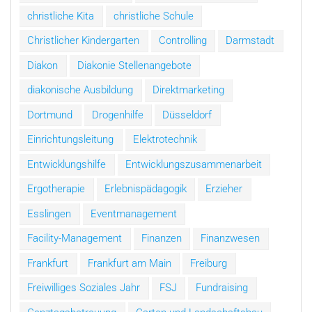
christliche Kita
christliche Schule
Christlicher Kindergarten
Controlling
Darmstadt
Diakon
Diakonie Stellenangebote
diakonische Ausbildung
Direktmarketing
Dortmund
Drogenhilfe
Düsseldorf
Einrichtungsleitung
Elektrotechnik
Entwicklungshilfe
Entwicklungszusammenarbeit
Ergotherapie
Erlebnispädagogik
Erzieher
Esslingen
Eventmanagement
Facility-Management
Finanzen
Finanzwesen
Frankfurt
Frankfurt am Main
Freiburg
Freiwilliges Soziales Jahr
FSJ
Fundraising