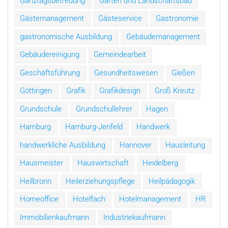
Ganztagsbetreuung
Garten und Landschaftsbau
Gästemanagement
Gästeservice
Gastronomie
gastronomische Ausbildung
Gebäudemanagement
Gebäudereinigung
Gemeindearbeit
Geschäftsführung
Gesundheitswesen
Gießen
Göttingen
Grafik
Grafikdesign
Groß Kreutz
Grundschule
Grundschullehrer
Hagen
Hamburg
Hamburg-Jenfeld
Handwerk
handwerkliche Ausbildung
Hannover
Hausleitung
Hausmeister
Hauswirtschaft
Heidelberg
Heilbronn
Heilerziehungspflege
Heilpädagogik
Homeoffice
Hotelfach
Hotelmanagement
HR
Immobilienkaufmann
Industriekaufmann