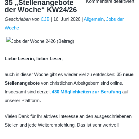
fü
35 „Stellenangebote
Kommentare deaktiviert
35
der Woche“ KW24/26
„S
de
W
Geschrieben von
CJB
| 16. Juni 2026 |
Allgemein
,
Jobs der
K
Woche
Liebe Leserin, lieber Leser,
auch in dieser Woche gibt es wieder viel zu entdecken: 35
neue
Stellenangebote
von christlichen Arbeitgebern sind online.
Insgesamt sind derzeit
430 Möglichkeiten zur Berufung
auf
unserer Plattform.
Vielen Dank für Ihr aktives Interesse an den ausgeschriebenen
Stellen und jede Weiterempfehlung. Das ist sehr wertvoll!