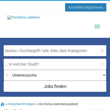
Anmelden/Registrieren
Toggle
navigatio
Jobs finden
»
Andachten/Predigten
»
Ein frohes Auferstehungsfest!