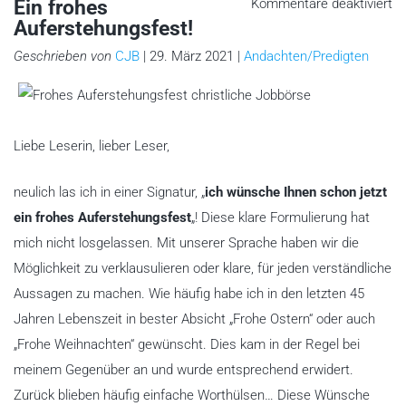
fü
Ein frohes
Kommentare deaktiviert
Ei
Auferstehungsfest!
fr
Au
Geschrieben von
CJB
| 29. März 2021 |
Andachten/Predigten
Liebe Leserin, lieber Leser,
neulich las ich in einer Signatur, „
ich wünsche Ihnen schon jetzt
ein frohes Auferstehungsfest
„! Diese klare Formulierung hat
mich nicht losgelassen. Mit unserer Sprache haben wir die
Möglichkeit zu verklausulieren oder klare, für jeden verständliche
Aussagen zu machen. Wie häufig habe ich in den letzten 45
Jahren Lebenszeit in bester Absicht „Frohe Ostern“ oder auch
„Frohe Weihnachten“ gewünscht. Dies kam in der Regel bei
meinem Gegenüber an und wurde entsprechend erwidert.
Zurück blieben häufig einfache Worthülsen… Diese Wünsche