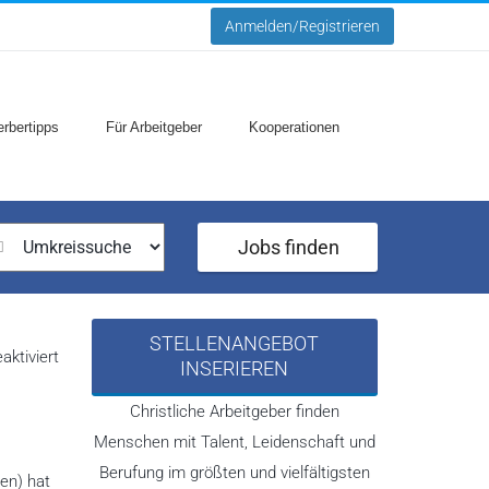
Anmelden/Registrieren
rbertipps
Für Arbeitgeber
Kooperationen
Jobs finden
STELLENANGEBOT
für
ktiviert
INSERIEREN
Deutschland
betet
gemeinsam
Christliche Arbeitgeber finden
–
Ostergrüße
Menschen mit Talent, Leidenschaft und
Berufung im größten und vielfältigsten
en) hat