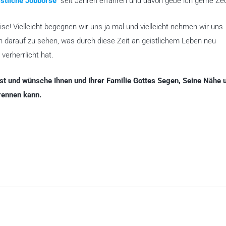
istliche Jobbörse
“ seit Jahren erfahren und davon gebe ich gerne Ze
ise! Vielleicht begegnen wir uns ja mal und vielleicht nehmen wir uns
h darauf zu sehen, was durch diese Zeit an geistlichem Leben neu
verherrlicht hat.
st und wünsche Ihnen und Ihrer Familie Gottes Segen, Seine Nähe 
rennen kann.