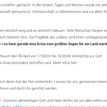
zu schaffen gemacht. In den letzten Tagen und Wochen wurde mir jed
schaft gemacht ist. Gemeinschaft zu Mitmenschen und vor allem fü
eben plötzlich weg und es entsteht Vakuum. Viele Menschen fangen a
ch tieferem Sinn. Die Fragilität des Lebens wird ihnen schlagartig b
und
so kann gerade eine Krise zum größten Segen für ein Land werd
och den 08.April von 17:00Uhr bis 18:30Uhr einträchtig vor Gott
 Krise besonders betroffen sind. Mehr Infos hier:
urch diese Zeit der Not verherrlicht. Lassen Sie uns gemeinsam bete
hmen und durch ihn gerettet werden.
. Unserem allmächtigen Gott und Vater dürfen wir um alles bitten u