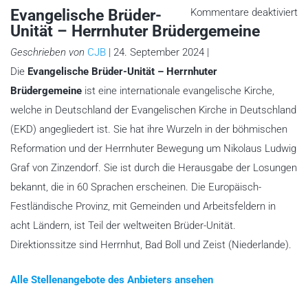
fü
Evangelische Brüder-
Kommentare deaktiviert
Ev
Unität – Herrnhuter Brüdergemeine
Br
Un
–
Geschrieben von
CJB
| 24. September 2024 |
He
Br
Die
Evangelische Brüder-Unität – Herrnhuter
Brüdergemeine
ist eine internationale evangelische Kirche,
welche in Deutschland der Evangelischen Kirche in Deutschland
(EKD) angegliedert ist. Sie hat ihre Wurzeln in der böhmischen
Reformation und der Herrnhuter Bewegung um Nikolaus Ludwig
Graf von Zinzendorf. Sie ist durch die Herausgabe der Losungen
bekannt, die in 60 Sprachen erscheinen. Die Europäisch-
Festländische Provinz, mit Gemeinden und Arbeitsfeldern in
acht Ländern, ist Teil der weltweiten Brüder-Unität.
Direktionssitze sind Herrnhut, Bad Boll und Zeist (Niederlande).
Alle Stellenangebote des Anbieters ansehen