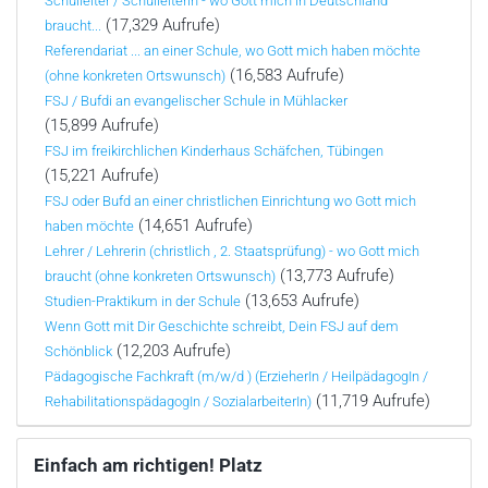
Schulleiter / Schulleiterin - wo Gott mich in Deutschland
(17,329 Aufrufe)
braucht...
Referendariat ... an einer Schule, wo Gott mich haben möchte
(16,583 Aufrufe)
(ohne konkreten Ortswunsch)
FSJ / Bufdi an evangelischer Schule in Mühlacker
(15,899 Aufrufe)
FSJ im freikirchlichen Kinderhaus Schäfchen, Tübingen
(15,221 Aufrufe)
FSJ oder Bufd an einer christlichen Einrichtung wo Gott mich
(14,651 Aufrufe)
haben möchte
Lehrer / Lehrerin (christlich , 2. Staatsprüfung) - wo Gott mich
(13,773 Aufrufe)
braucht (ohne konkreten Ortswunsch)
(13,653 Aufrufe)
Studien-Praktikum in der Schule
Wenn Gott mit Dir Geschichte schreibt, Dein FSJ auf dem
(12,203 Aufrufe)
Schönblick
Pädagogische Fachkraft (m/w/d ) (ErzieherIn / HeilpädagogIn /
(11,719 Aufrufe)
RehabilitationspädagogIn / SozialarbeiterIn)
Einfach am richtigen! Platz