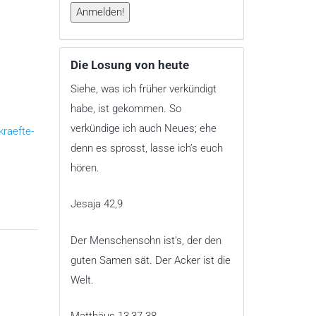
Die Losung von heute
Siehe, was ich früher verkündigt
habe, ist gekommen. So
verkündige ich auch Neues; ehe
kraefte-
denn es sprosst, lasse ich’s euch
hören.
Jesaja 42,9
Der Menschensohn ist’s, der den
guten Samen sät. Der Acker ist die
Welt.
Matthäus 13,37-38