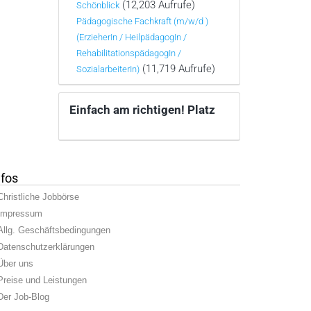
(12,203 Aufrufe)
Schönblick
Pädagogische Fachkraft (m/w/d )
(ErzieherIn / HeilpädagogIn /
RehabilitationspädagogIn /
(11,719 Aufrufe)
SozialarbeiterIn)
Einfach am richtigen! Platz
nfos
Christliche Jobbörse
Impressum
Allg. Geschäftsbedingungen
Datenschutzerklärungen
Über uns
Preise und Leistungen
Der Job-Blog