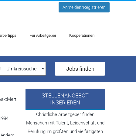
Anmelden/Registrieren
rbertipps
Für Arbeitgeber
Kooperationen
Jobs finden
STELLENANGEBOT
für
ktiviert
INSERIEREN
Christliche
Fachkräfte
International
Christliche Arbeitgeber finden
Coworkers
 1984
Menschen mit Talent, Leidenschaft und
Berufung im größten und vielfältigsten
Ländern