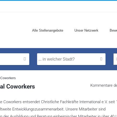
Alle Stellenangebote
Unser Netzwerk
Bewe
l Coworkers
nal Coworkers
Kommentare dea
 Coworkers entsendet Christliche Fachkräfte International e.V. seit
eltweite Entwicklungszusammenarbeit. Unsere Mitarbeiter sind
 der Ausbildung und Beratung einheimischer Mitarbeiter in über 40 