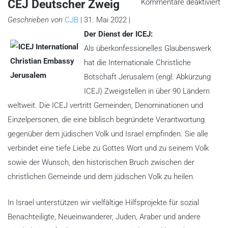
fü
CEJ Deutscher Zweig
Kommentare deaktiviert
C
De
Geschrieben von
CJB
| 31. Mai 2022 |
Zw
Der Dienst der ICEJ:
Als überkonfessionelles Glaubenswerk
hat die Internationale Christliche
Botschaft Jerusalem (engl. Abkürzung
ICEJ) Zweigstellen in über 90 Ländern
weltweit. Die ICEJ vertritt Gemeinden, Denominationen und
Einzelpersonen, die eine biblisch begründete Verantwortung
gegenüber dem jüdischen Volk und Israel empfinden. Sie alle
verbindet eine tiefe Liebe zu Gottes Wort und zu seinem Volk
sowie der Wunsch, den historischen Bruch zwischen der
christlichen Gemeinde und dem jüdischen Volk zu heilen.
In Israel unterstützen wir vielfältige Hilfsprojekte für sozial
Benachteiligte, Neueinwanderer, Juden, Araber und andere